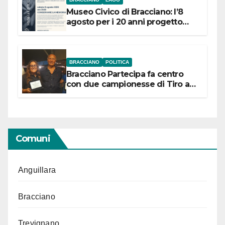
Museo Civico di Bracciano: l’8
agosto per i 20 anni progetto
“Conservare la memoria”
BRACCIANO
POLITICA
Bracciano Partecipa fa centro
con due campionesse di Tiro a
Segno in vista delle urne
Comuni
Anguillara
Bracciano
Trevignano