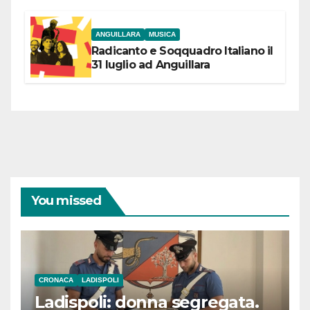
coraggiose”
ANGUILLARA
MUSICA
Radicanto e Soqquadro Italiano il
31 luglio ad Anguillara
You missed
CRONACA
LADISPOLI
Ladispoli: donna segregata.