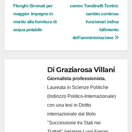
Flenghi-Stronati per
contro Tondinelli-Testini:
articoli
maggior impegno in
cambio continuo
merito alla fornitura di
funzionari indica
acqua potabile
fallimento
dell’amministrazione
Di
Graziarosa Villani
Giornalista professionista
,
Laureata in Scienze Politiche
(Indirizzo Politico-Internazionale)
con una tesi in Diritto
internazionale dal titolo
"Successione tra Stati nei
Trattati" (relatore Luigi Ferrari