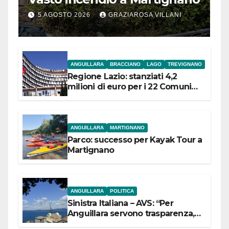
5 AGOSTO 2026
GRAZIAROSA VILLANI
ANGUILLARA
BRACCIANO
LAGO
TREVIGNANO
Regione Lazio: stanziati 4,2
milioni di euro per i 22 Comuni
dell’Etruria Meridionale
ANGUILLARA
MARTIGNANO
Parco: successo per Kayak Tour a
Martignano
ANGUILLARA
POLITICA
Sinistra Italiana – AVS: “Per
Anguillara servono trasparenza,
partecipazione e scelte politiche