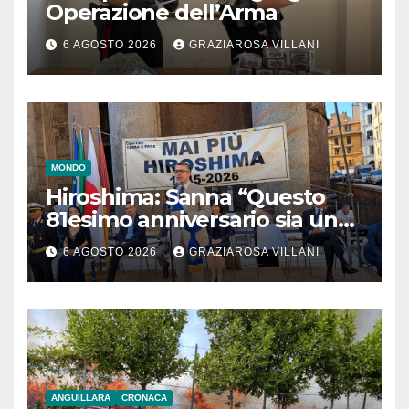
Operazione dell’Arma
6 AGOSTO 2026
GRAZIAROSA VILLANI
MONDO
Hiroshima: Sanna “Questo
81esimo anniversario sia un
monito per tutti”
6 AGOSTO 2026
GRAZIAROSA VILLANI
ANGUILLARA
CRONACA