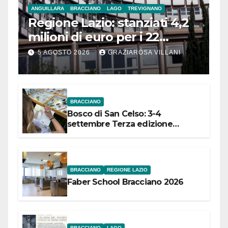
ANGUILLARA
BRACCIANO
LAGO
TREVIGNANO
Regione Lazio: stanziati 4,2
milioni di euro per i 22
Comuni dell’Etruria
5 AGOSTO 2026
GRAZIAROSA VILLANI
Meridionale
BRACCIANO
Bosco di San Celso: 3-4
settembre Terza edizione
Festival “Storie in cielo e in terra”
BRACCIANO
REGIONE LAZIO
Faber School Bracciano 2026
BRACCIANO
LAGO