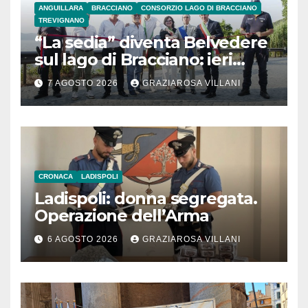
ANGUILLARA
BRACCIANO
CONSORZIO LAGO DI BRACCIANO
TREVIGNANO
“La sedia” diventa Belvedere
sul lago di Bracciano: ieri
l’inaugurazione
7 AGOSTO 2026
GRAZIAROSA VILLANI
CRONACA
LADISPOLI
Ladispoli: donna segregata.
Operazione dell’Arma
6 AGOSTO 2026
GRAZIAROSA VILLANI