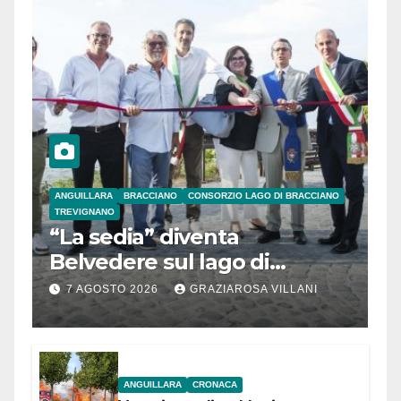
ANGUILLARA
BRACCIANO
CONSORZIO LAGO DI BRACCIANO
TREVIGNANO
“La sedia” diventa
Belvedere sul lago di
Bracciano: ieri
7 AGOSTO 2026
GRAZIAROSA VILLANI
l’inaugurazione
ANGUILLARA
CRONACA