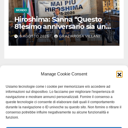
MONDO
Hiroshima: Sanna “Questo
81esimo anniversario sia un
monito per tutti”
6 AGOSTO 2026
GRAZIAROSA VILLANI
Manage Cookie Consent
Usiamo tecnologie come i cookie per memorizzare e/o accedere ad
informazioni sul dispositivo. Lo facciamo per migliorare l'esperienza di
navigazione e mostrare annunci personalizzati. Fornire il consenso a
queste tecnologie ci consente di elaborare dati quali il comportamento
durante la navigazione o ID univoche su questo sito. Non fornire o ritirare il
consenso potrebbe influire negativamente su alcune funzionalità e
funzioni.