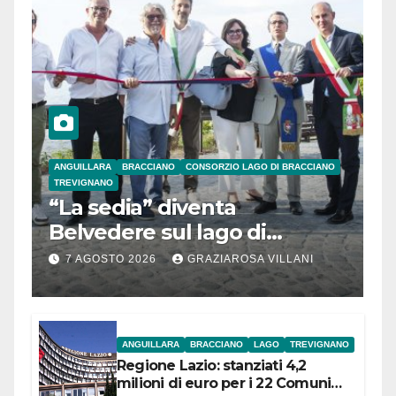
ANGUILLARA
BRACCIANO
CONSORZIO LAGO DI BRACCIANO
TREVIGNANO
“La sedia” diventa
Belvedere sul lago di
Bracciano: ieri
7 AGOSTO 2026
GRAZIAROSA VILLANI
l’inaugurazione
ANGUILLARA
BRACCIANO
LAGO
TREVIGNANO
Regione Lazio: stanziati 4,2
milioni di euro per i 22 Comuni