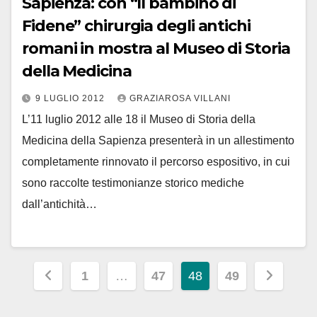
Sapienza: con “Il bambino di
Fidene” chirurgia degli antichi
romani in mostra al Museo di Storia
della Medicina
9 LUGLIO 2012
GRAZIAROSA VILLANI
L’11 luglio 2012 alle 18 il Museo di Storia della
Medicina della Sapienza presenterà in un allestimento
completamente rinnovato il percorso espositivo, in cui
sono raccolte testimonianze storico mediche
dall’antichità…
Paginazione
1
…
47
48
49
degli