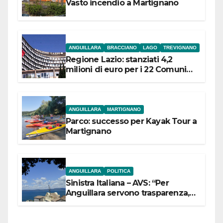
Vasto incendio a Martignano
ANGUILLARA
BRACCIANO
LAGO
TREVIGNANO
Regione Lazio: stanziati 4,2
milioni di euro per i 22 Comuni
dell’Etruria Meridionale
ANGUILLARA
MARTIGNANO
Parco: successo per Kayak Tour a
Martignano
ANGUILLARA
POLITICA
Sinistra Italiana – AVS: “Per
Anguillara servono trasparenza,
partecipazione e scelte politiche
coraggiose”