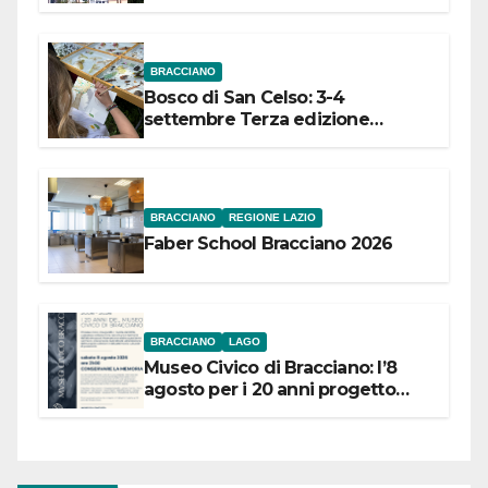
dell’Etruria Meridionale
BRACCIANO
Bosco di San Celso: 3-4
settembre Terza edizione
Festival “Storie in cielo e in terra”
BRACCIANO
REGIONE LAZIO
Faber School Bracciano 2026
BRACCIANO
LAGO
Museo Civico di Bracciano: l’8
agosto per i 20 anni progetto
“Conservare la memoria”