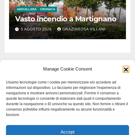
ANGUILLARA
CRONACA
Vasto incendio a Martignano
5 AGOSTO 2026
GRAZIAROSA VILLANI
Manage Cookie Consent
Usiamo tecnologie come i cookie per memorizzare e/o accedere ad
informazioni sul dispositivo. Lo facciamo per migliorare l'esperienza di
navigazione e mostrare annunci personalizzati. Fornire il consenso a
queste tecnologie ci consente di elaborare dati quali il comportamento
durante la navigazione o ID univoche su questo sito. Non fornire o ritirare il
consenso potrebbe influire negativamente su alcune funzionalità e
funzioni.
Accept
Proudly powered by WordPress
|
Tema: Newspaperex di
Themeansar
.