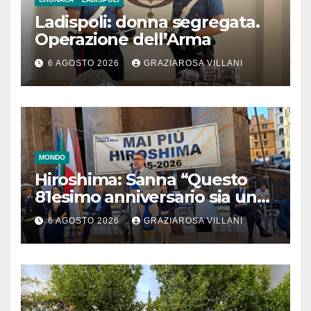
Ladispoli: donna segregata.
Operazione dell’Arma
6 AGOSTO 2026
GRAZIAROSA VILLANI
MONDO
Hiroshima: Sanna “Questo
81esimo anniversario sia un
monito per tutti”
6 AGOSTO 2026
GRAZIAROSA VILLANI