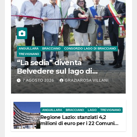
ANGUILLARA
BRACCIANO
CONSORZIO LAGO DI BRACCIANO
TREVIGNANO
“La sedia” diventa
Belvedere sul lago di
Bracciano: ieri
7 AGOSTO 2026
GRAZIAROSA VILLANI
l’inaugurazione
ANGUILLARA
BRACCIANO
LAGO
TREVIGNANO
Regione Lazio: stanziati 4,2
milioni di euro per i 22 Comuni
dell’Etruria Meridionale