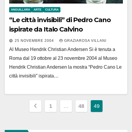
ANGUILLARA
ARTE
CULTURA
“Le città invisibili” di Pedro Cano
ispirate da Italo Calvino
25 NOVEMBRE 2004
GRAZIAROSA VILLANI
Al Museo Hendrik Christian Andersen Si è tenuta a
Roma dal 19 ottobre al 23 novembre 2004 al Museo
Hendrik Christian Andersen la mostra “Pedro Cano Le
città invisibili” ispirata…
Paginazione
1
…
48
49
degli
articoli