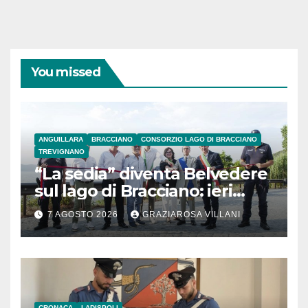
You missed
ANGUILLARA
BRACCIANO
CONSORZIO LAGO DI BRACCIANO
TREVIGNANO
“La sedia” diventa Belvedere
sul lago di Bracciano: ieri
l’inaugurazione
7 AGOSTO 2026
GRAZIAROSA VILLANI
CRONACA
LADISPOLI