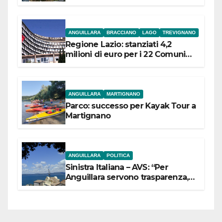
ANGUILLARA
BRACCIANO
LAGO
TREVIGNANO
Regione Lazio: stanziati 4,2
milioni di euro per i 22 Comuni
dell’Etruria Meridionale
ANGUILLARA
MARTIGNANO
Parco: successo per Kayak Tour a
Martignano
ANGUILLARA
POLITICA
Sinistra Italiana – AVS: “Per
Anguillara servono trasparenza,
partecipazione e scelte politiche
coraggiose”