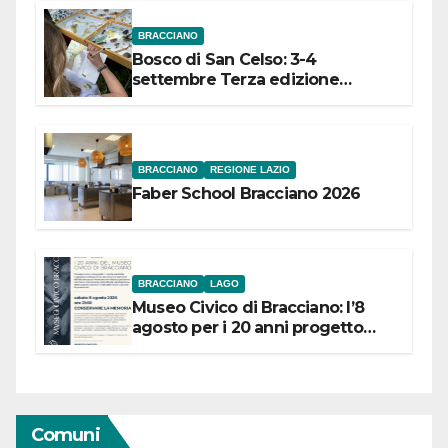
BRACCIANO
Bosco di San Celso: 3-4
settembre Terza edizione
Festival “Storie in cielo e in terra”
BRACCIANO
REGIONE LAZIO
Faber School Bracciano 2026
BRACCIANO
LAGO
Museo Civico di Bracciano: l’8
agosto per i 20 anni progetto
“Conservare la memoria”
Comuni