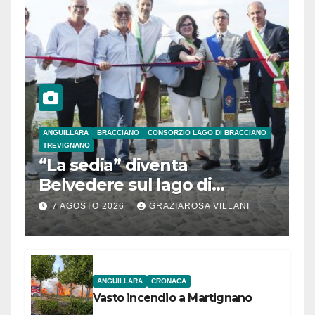
ANGUILLARA
BRACCIANO
CONSORZIO LAGO DI BRACCIANO
TREVIGNANO
“La sedia” diventa
Belvedere sul lago di
Bracciano: ieri
7 AGOSTO 2026
GRAZIAROSA VILLANI
l’inaugurazione
ANGUILLARA
CRONACA
Vasto incendio a Martignano