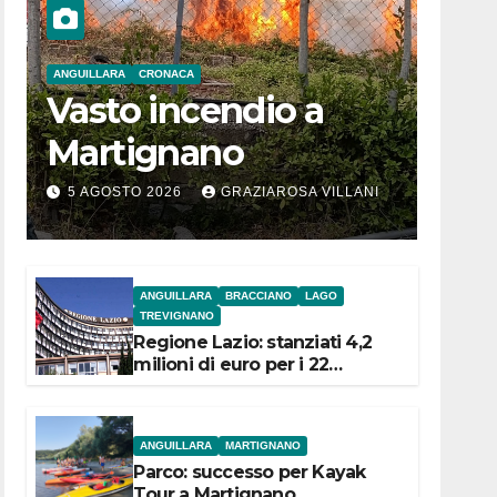
ANGUILLARA
CRONACA
Vasto incendio a
Martignano
5 AGOSTO 2026
GRAZIAROSA VILLANI
ANGUILLARA
BRACCIANO
LAGO
TREVIGNANO
Regione Lazio: stanziati 4,2
milioni di euro per i 22
Comuni dell’Etruria
Meridionale
ANGUILLARA
MARTIGNANO
Parco: successo per Kayak
Tour a Martignano