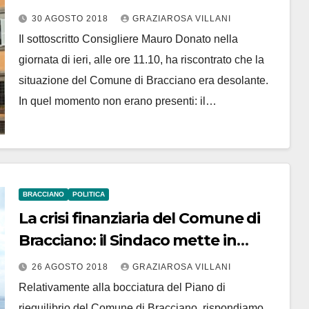
“necessario assicurare funzionalità
30 AGOSTO 2018
GRAZIAROSA VILLANI
degli uffici”
Il sottoscritto Consigliere Mauro Donato nella
giornata di ieri, alle ore 11.10, ha riscontrato che la
situazione del Comune di Bracciano era desolante.
In quel momento non erano presenti: il…
BRACCIANO
POLITICA
La crisi finanziaria del Comune di
Bracciano: il Sindaco mette in
campo un concentrato di bufale
26 AGOSTO 2018
GRAZIAROSA VILLANI
Relativamente alla bocciatura del Piano di
riequilibrio del Comune di Bracciano, rispondiamo