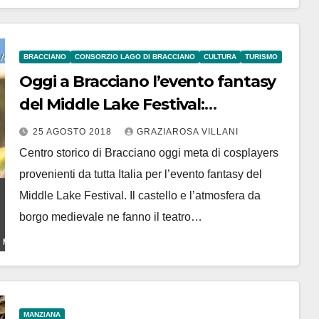
BRACCIANO
CONSORZIO LAGO DI BRACCIANO
CULTURA
TURISMO
Oggi a Bracciano l’evento fantasy
del Middle Lake Festival:
cosplayers da tutta Italia. Il borgo
25 AGOSTO 2018
GRAZIAROSA VILLANI
si anima di elfi, fate e guerrieri
Centro storico di Bracciano oggi meta di cosplayers
provenienti da tutta Italia per l’evento fantasy del
Middle Lake Festival. Il castello e l’atmosfera da
borgo medievale ne fanno il teatro…
MANZIANA