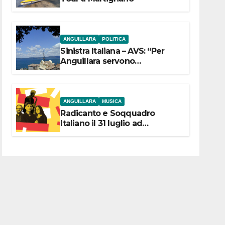
ANGUILLARA
POLITICA
Sinistra Italiana – AVS: “Per
Anguillara servono
trasparenza, partecipazione e
scelte politiche coraggiose”
ANGUILLARA
MUSICA
Radicanto e Soqquadro
Italiano il 31 luglio ad
Anguillara