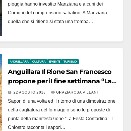
pioggia hanno investito Manziana e alcuni dei
Comuni del comprensorio sabatino. A Manziana
quella che si ritiene si stata una tromba…
ANGUILLARA
CULTURA
EVENTI
TURISMO
Anguillara Il Rione San Francesco
propone per il fine settimana “La
Festa Contadina – Il Chiostro
22 AGOSTO 2018
GRAZIAROSA VILLANI
racconta i sapori di una volta”
Sapori di una volta ed il ritorno di una dimostrazione
della cagliatura del formaggio sono le proposte di
punta della manifestazione “La Festa Contadina – Il
Chiostro racconta i sapori…