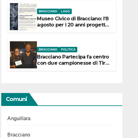
BRACCIANO
LAGO
Museo Civico di Bracciano: l’8
agosto per i 20 anni progetto
“Conservare la memoria”
BRACCIANO
POLITICA
Bracciano Partecipa fa centro
con due campionesse di Tiro
a Segno in vista delle urne
Comuni
Anguillara
Bracciano