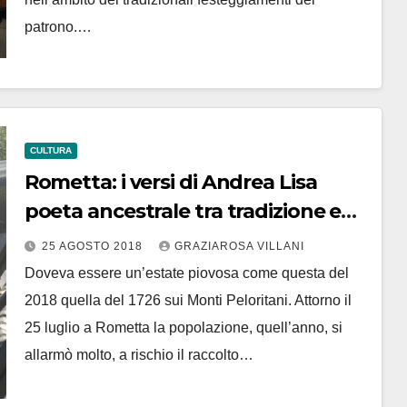
patrono.…
CULTURA
Rometta: i versi di Andrea Lisa
poeta ancestrale tra tradizione e
devozione. Il miracolo della
25 AGOSTO 2018
GRAZIAROSA VILLANI
Madonna dei Cappuccini del 1726
Doveva essere un’estate piovosa come questa del
2018 quella del 1726 sui Monti Peloritani. Attorno il
25 luglio a Rometta la popolazione, quell’anno, si
allarmò molto, a rischio il raccolto…