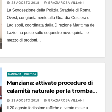
Campania oltre 8 quintali di
23 AGOSTO 2018
GRAZIAROSA VILLANI
molluschi privi di tracciabilità
La Sottosezione della Polizia Stradale di Roma
Ovest, congiuntamente alla Guardia Costiera di
Ladispoli, coordinata dalla Direzione Marittima del
Lazio, ha posto sotto sequestro nove quintali e
mezzo di prodotti…
MANZIANA
POLITICA
Manziana: attivate procedure di
calamità naturale per la tromba
d’aria del 20 agosto
23 AGOSTO 2018
GRAZIAROSA VILLANI
Il 20 agosto fortissime raffiche di vento miste a