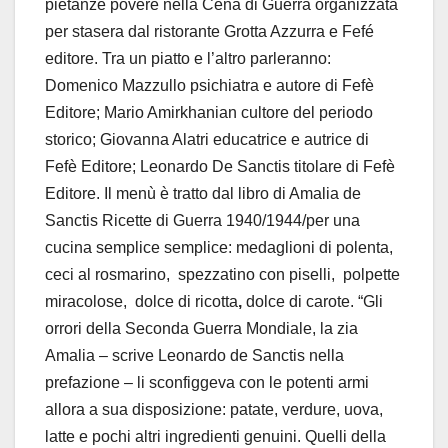
pietanze povere nella Cena di Guerra organizzata
per stasera dal ristorante Grotta Azzurra e Fefé
editore. Tra un piatto e l’altro parleranno:
Domenico Mazzullo psichiatra e autore di Fefè
Editore; Mario Amirkhanian cultore del periodo
storico; Giovanna Alatri educatrice e autrice di
Fefè Editore; Leonardo De Sanctis titolare di Fefè
Editore. Il menù è tratto dal libro di Amalia de
Sanctis Ricette di Guerra 1940/1944/per una
cucina semplice semplice: medaglioni di polenta,
ceci al rosmarino, spezzatino con piselli, polpette
miracolose, dolce di ricotta
,
dolce di carote. “Gli
orrori della Seconda Guerra Mondiale, la zia
Amalia – scrive Leonardo de Sanctis nella
prefazione – li sconfiggeva con le potenti armi
allora a sua disposizione: patate, verdure, uova,
latte e pochi altri ingredienti genuini. Quelli della