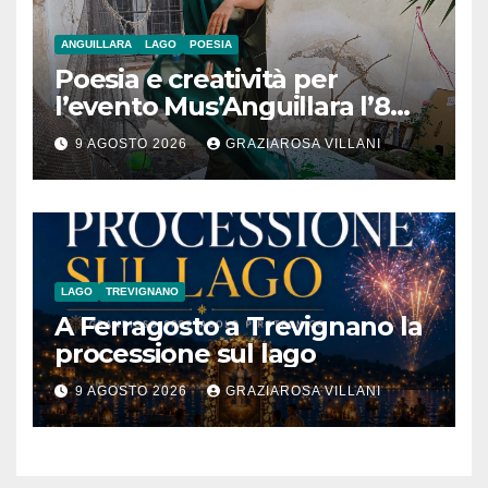
ANGUILLARA
LAGO
POESIA
Poesia e creatività per
l’evento Mus’Anguillara l’8
agosto 2026 al Museo
9 AGOSTO 2026
GRAZIAROSA VILLANI
Contadino
LAGO
TREVIGNANO
A Ferragosto a Trevignano la
processione sul lago
9 AGOSTO 2026
GRAZIAROSA VILLANI