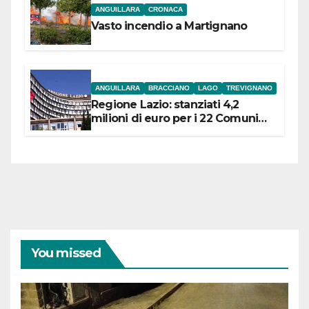
ANGUILLARA
CRONACA
Vasto incendio a Martignano
ANGUILLARA
BRACCIANO
LAGO
TREVIGNANO
Regione Lazio: stanziati 4,2
milioni di euro per i 22 Comuni
dell’Etruria Meridionale
You missed