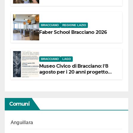
Festival “Storie in cielo e in terra”
BRACCIANO
REGIONE LAZIO
Faber School Bracciano 2026
BRACCIANO
LAGO
Museo Civico di Bracciano: l’8
agosto per i 20 anni progetto
“Conservare la memoria”
Comuni
Anguillara