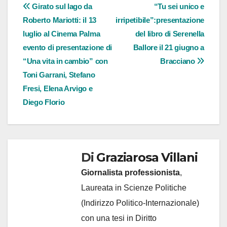
Navigazione
Girato sul lago da
“Tu sei unico e
Roberto Mariotti: il 13
irripetibile”:presentazione
articoli
luglio al Cinema Palma
del libro di Serenella
evento di presentazione di
Ballore il 21 giugno a
“Una vita in cambio” con
Bracciano
Toni Garrani, Stefano
Fresi, Elena Arvigo e
Diego Florio
Di
Graziarosa Villani
Giornalista professionista
,
Laureata in Scienze Politiche
(Indirizzo Politico-Internazionale)
con una tesi in Diritto