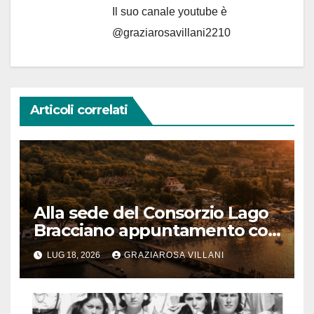
Il suo canale youtube è
@graziarosavillani2210
Articoli correlati
Alla sede del Consorzio Lago
Bracciano appuntamento col
Bel Canto: domenica 19 luglio
LUG 18, 2026
GRAZIAROSA VILLANI
2026 alle 19 concerto lirico ad
ingresso libero