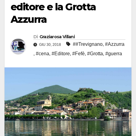
editore e la Grotta
Azzurra
Di
Graziarosa Villani
##Trevignano
,
#Azzurra
GIU 30, 2018
,
#cena
,
#Editore
,
#Fefè
,
#Grotta
,
#guerra