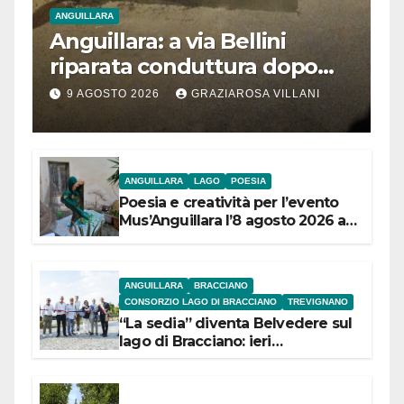
ANGUILLARA
Anguillara: a via Bellini
riparata conduttura dopo
segnalazione IdD
9 AGOSTO 2026
GRAZIAROSA VILLANI
ANGUILLARA
LAGO
POESIA
Poesia e creatività per l’evento
Mus’Anguillara l’8 agosto 2026 al
Museo Contadino
ANGUILLARA
BRACCIANO
CONSORZIO LAGO DI BRACCIANO
TREVIGNANO
“La sedia” diventa Belvedere sul
lago di Bracciano: ieri
l’inaugurazione