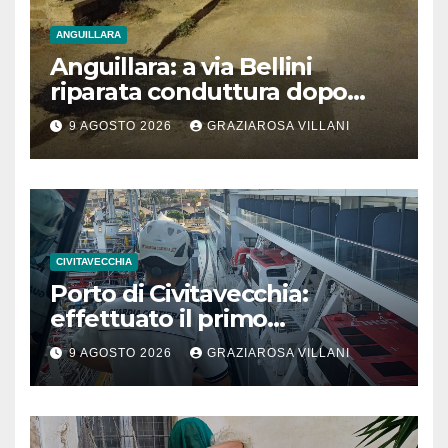
ANGUILLARA
Anguillara: a via Bellini
riparata conduttura dopo
segnalazione IdD
9 AGOSTO 2026
GRAZIAROSA VILLANI
CIVITAVECCHIA
Porto di Civitavecchia:
effettuato il primo
rifornimento di GNL ad una
9 AGOSTO 2026
GRAZIAROSA VILLANI
nave da crociera