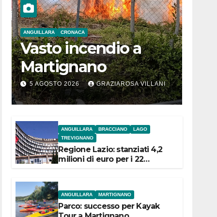
ANGUILLARA
CRONACA
Vasto incendio a
Martignano
5 AGOSTO 2026
GRAZIAROSA VILLANI
ANGUILLARA
BRACCIANO
LAGO
TREVIGNANO
Regione Lazio: stanziati 4,2
milioni di euro per i 22
Comuni dell’Etruria
Meridionale
ANGUILLARA
MARTIGNANO
Parco: successo per Kayak
Tour a Martignano