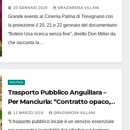
Palma di Trevignano
20 GENNAIO 2020
GRAZIAROSA VILLANI
Grande evento al Cinema Palma di Trevignano con
la proiezione il 20, 21 e 22 gennaio del documentario
“Botero Una ricerca senza fine”, diretto Don Miller da
che racconta la…
POLITICA
Trasporto Pubblico Anguillara –
Per Manciuria: “Contratto opaco,
intervenga Anac”. Danni potenziali
12 MARZO 2019
GRAZIAROSA VILLANI
per 95mila euro
“Il trasporto pubblico locale è un servizio essenziale