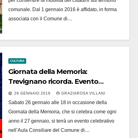
per consentire la mobilità dei cittadini sul territorio
comunale. Dal 1 gennaio 2016 è affidato, in forma
associata con il Comune di…
CULTURA
Giornata della Memoria:
Trevignano ricorda. Evento
celebrativo sabato 26 gennaio
26 GENNAIO 2019
GRAZIAROSA VILLANI
Sabato 26 gennaio alle 18 in occasione della
Giornata della Memoria, che si celebra come ogni
anno il 27 gennaio, si terrà un evento celebrativo
nell’Aula Consiliare del Comune di…