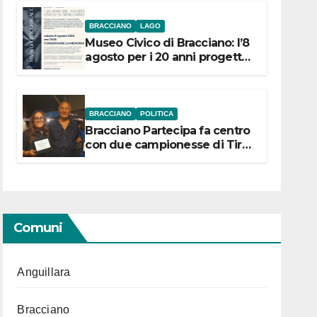
BRACCIANO
LAGO
Museo Civico di Bracciano: l’8
agosto per i 20 anni progetto
“Conservare la memoria”
BRACCIANO
POLITICA
Bracciano Partecipa fa centro
con due campionesse di Tiro
a Segno in vista delle urne
Comuni
Anguillara
Bracciano