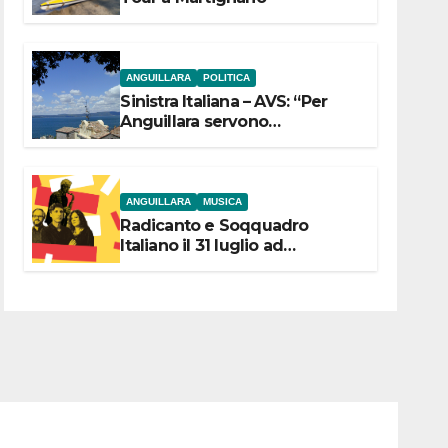
ANGUILLARA
POLITICA
Sinistra Italiana – AVS: “Per
Anguillara servono
trasparenza, partecipazione e
scelte politiche coraggiose”
ANGUILLARA
MUSICA
Radicanto e Soqquadro
Italiano il 31 luglio ad
Anguillara