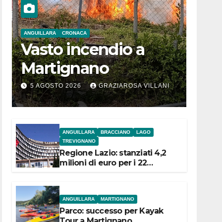
ANGUILLARA
CRONACA
Vasto incendio a
Martignano
5 AGOSTO 2026
GRAZIAROSA VILLANI
ANGUILLARA
BRACCIANO
LAGO
TREVIGNANO
Regione Lazio: stanziati 4,2
milioni di euro per i 22
Comuni dell’Etruria
Meridionale
ANGUILLARA
MARTIGNANO
Parco: successo per Kayak
Tour a Martignano