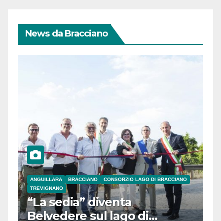
News da Bracciano
ANGUILLARA
BRACCIANO
CONSORZIO LAGO DI BRACCIANO
TREVIGNANO
“La sedia” diventa
Belvedere sul lago di