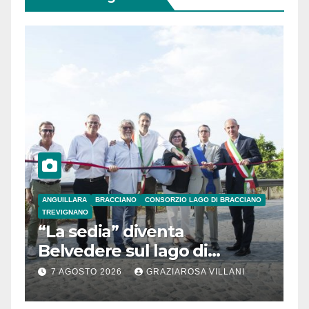
ANGUILLARA
BRACCIANO
CONSORZIO LAGO DI BRACCIANO
TREVIGNANO
“La sedia” diventa
Belvedere sul lago di
Bracciano: ieri
7 AGOSTO 2026
GRAZIAROSA VILLANI
l’inaugurazione