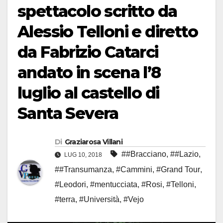
spettacolo scritto da
Alessio Telloni e diretto
da Fabrizio Catarci
andato in scena l’8
luglio al castello di
Santa Severa
Di
Graziarosa Villani
##Bracciano
,
##Lazio
,
LUG 10, 2018
##Transumanza
,
#Cammini
,
#Grand Tour
,
#Leodori
,
#mentucciata
,
#Rosi
,
#Telloni
,
#terra
,
#Università
,
#Vejo