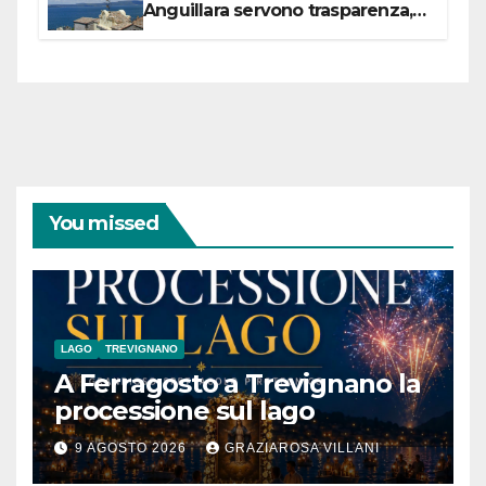
Anguillara servono trasparenza,
partecipazione e scelte politiche
coraggiose”
You missed
LAGO
TREVIGNANO
A Ferragosto a Trevignano la
processione sul lago
9 AGOSTO 2026
GRAZIAROSA VILLANI