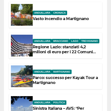
ANGUILLARA
CRONACA
Vasto incendio a Martignano
ANGUILLARA
BRACCIANO
LAGO
TREVIGNANO
Regione Lazio: stanziati 4,2
milioni di euro per i 22 Comuni
dell’Etruria Meridionale
ANGUILLARA
MARTIGNANO
Parco: successo per Kayak Tour a
Martignano
ANGUILLARA
POLITICA
Sinistra Italiana – AVS: “Per