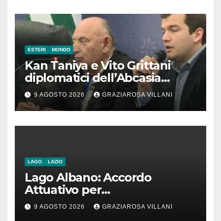
ESTERI
MONDO
Kan Taniya e Vito Grittani
diplomatici dell’Abcasia
contro nota del governo
9 AGOSTO 2026
GRAZIAROSA VILLANI
romeno. “Non si può invocare
la costruzione di ponti e allo
stesso tempo condannare
chiunque li attraversi”
LAGO
LAZIO
Lago Albano: Accordo
Attuativo per
l’interconnessione
9 AGOSTO 2026
GRAZIAROSA VILLANI
acquedottistica da 29,5