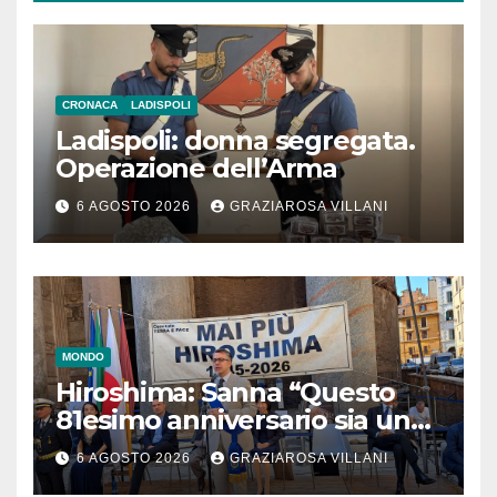
CRONACA
LADISPOLI
Ladispoli: donna segregata.
Operazione dell’Arma
6 AGOSTO 2026
GRAZIAROSA VILLANI
MONDO
Hiroshima: Sanna “Questo
81esimo anniversario sia un
monito per tutti”
6 AGOSTO 2026
GRAZIAROSA VILLANI