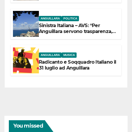
ANGUILLARA
POLITICA
Sinistra Italiana – AVS: “Per
Anguillara servono trasparenza,
partecipazione e scelte politiche
coraggiose”
ANGUILLARA
MUSICA
Radicanto e Soqquadro Italiano il
31 luglio ad Anguillara
You missed