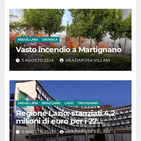
ANGUILLARA
CRONACA
Vasto incendio a Martignano
5 AGOSTO 2026
GRAZIAROSA VILLANI
ANGUILLARA
BRACCIANO
LAGO
TREVIGNANO
Regione Lazio: stanziati 4,2
milioni di euro per i 22
Comuni dell’Etruria
5 AGOSTO 2026
GRAZIAROSA VILLANI
Meridionale