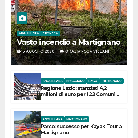
ANGUILLARA
CRONACA
Vasto incendio a Martignano
5 AGOSTO 2026
GRAZIAROSA VILLANI
ANGUILLARA
BRACCIANO
LAGO
TREVIGNANO
Regione Lazio: stanziati 4,2
milioni di euro per i 22 Comuni
dell’Etruria Meridionale
ANGUILLARA
MARTIGNANO
Parco: successo per Kayak Tour a
Martignano