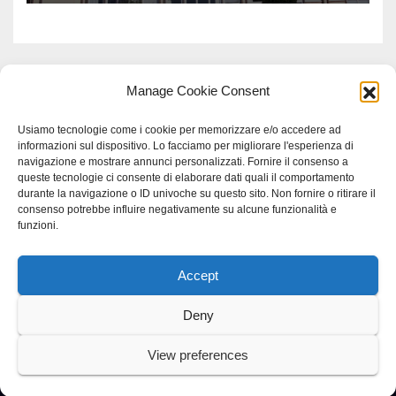
Manage Cookie Consent
Usiamo tecnologie come i cookie per memorizzare e/o accedere ad
informazioni sul dispositivo. Lo facciamo per migliorare l'esperienza di
navigazione e mostrare annunci personalizzati. Fornire il consenso a
queste tecnologie ci consente di elaborare dati quali il comportamento
durante la navigazione o ID univoche su questo sito. Non fornire o ritirare il
consenso potrebbe influire negativamente su alcune funzionalità e
funzioni.
Accept
Proudly powered by WordPress
|
Tema: Newspaperex di
Themeansar
.
Deny
Home
Gerenza
home
Lavoro
Scienza
studio specialistico bracciano
View preferences
Villani Comunicazione