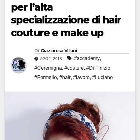
per l’alta
specializzazione di hair
couture e make up
Di
Graziarosa Villani
#accademy
,
AGO 1, 2018
#Ceremigna
,
#couture
,
#Di Finizio
,
#Formello
,
#hair
,
#lavoro
,
#Luciano