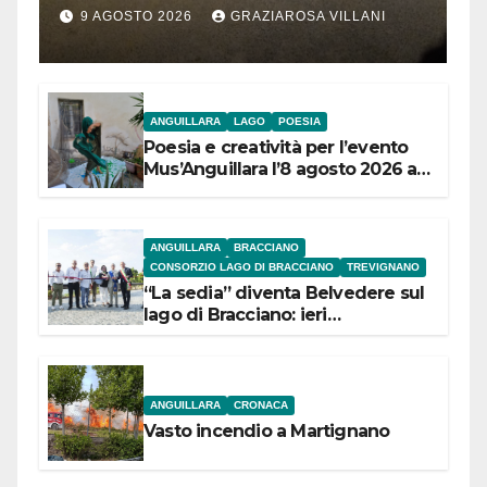
segnalazione IdD
9 AGOSTO 2026
GRAZIAROSA VILLANI
ANGUILLARA
LAGO
POESIA
Poesia e creatività per l’evento
Mus’Anguillara l’8 agosto 2026 al
Museo Contadino
ANGUILLARA
BRACCIANO
CONSORZIO LAGO DI BRACCIANO
TREVIGNANO
“La sedia” diventa Belvedere sul
lago di Bracciano: ieri
l’inaugurazione
ANGUILLARA
CRONACA
Vasto incendio a Martignano