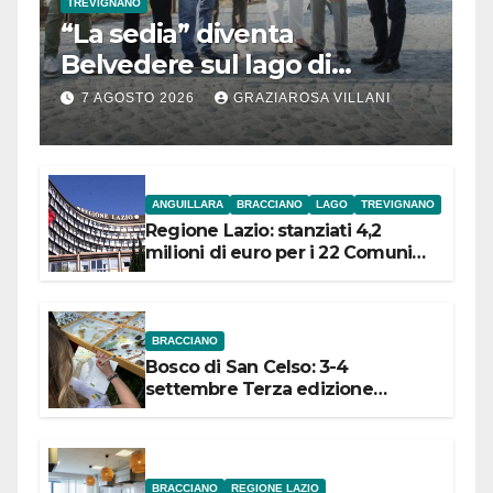
TREVIGNANO
“La sedia” diventa
Belvedere sul lago di
Bracciano: ieri
7 AGOSTO 2026
GRAZIAROSA VILLANI
l’inaugurazione
ANGUILLARA
BRACCIANO
LAGO
TREVIGNANO
Regione Lazio: stanziati 4,2
milioni di euro per i 22 Comuni
dell’Etruria Meridionale
BRACCIANO
Bosco di San Celso: 3-4
settembre Terza edizione
Festival “Storie in cielo e in terra”
BRACCIANO
REGIONE LAZIO