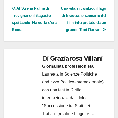
Navigazione
All’Arena Palma di
Una vita in cambio: il lago
Trevignano il 6 agosto
di Bracciano scenario del
articoli
spettacolo ‘Na vorta c’era
film interpretato da un
Roma
grande Toni Garrani
Di
Graziarosa Villani
Giornalista professionista
,
Laureata in Scienze Politiche
(Indirizzo Politico-Internazionale)
con una tesi in Diritto
internazionale dal titolo
"Successione tra Stati nei
Trattati" (relatore Luigi Ferrari