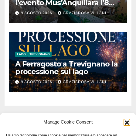
l’evento Mus’Anguillara l’8
agosto 2026 al Museo
9 AGOSTO 2026
GRAZIAROSA VILLANI
Contadino
LAGO
TREVIGNANO
A Ferragosto a Trevignano la
processione sul lago
9 AGOSTO 2026
GRAZIAROSA VILLANI
Manage Cookie Consent
Usiamo tecnologie come i cookie per memorizzare e/o accedere ad