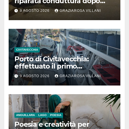
riparata conduttura dopo
segnalazione IdD
9 AGOSTO 2026
GRAZIAROSA VILLANI
CIVITAVECCHIA
Porto di Civitavecchia:
effettuato il primo
rifornimento di GNL ad una
9 AGOSTO 2026
GRAZIAROSA VILLANI
nave da crociera
ANGUILLARA
LAGO
POESIA
Poesia e creatività per