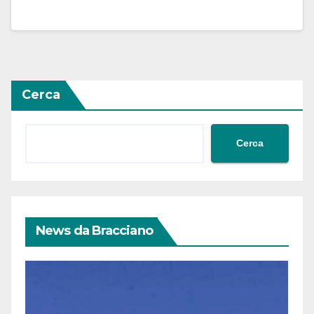
Cerca
Cerca
News da Bracciano