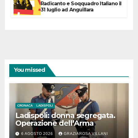
Radicanto e Soqquadro Italiano il
31 luglio ad Anguillara
You missed
CRONACA
LADISPOLI
Ladispoli: donna segregata.
Operazione dell’Arma
6 AGOSTO 2026
GRAZIAROSA VILLANI