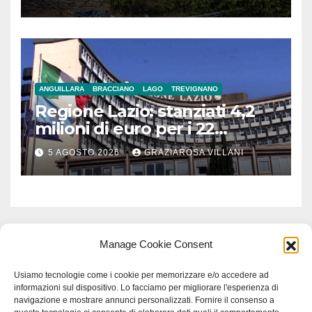
ANGUILLARA
BRACCIANO
LAGO
TREVIGNANO
Regione Lazio: stanziati 4,2
milioni di euro per i 22
Comuni dell’Etruria
5 AGOSTO 2026
GRAZIAROSA VILLANI
Meridionale
Manage Cookie Consent
Usiamo tecnologie come i cookie per memorizzare e/o accedere ad
informazioni sul dispositivo. Lo facciamo per migliorare l'esperienza di
navigazione e mostrare annunci personalizzati. Fornire il consenso a