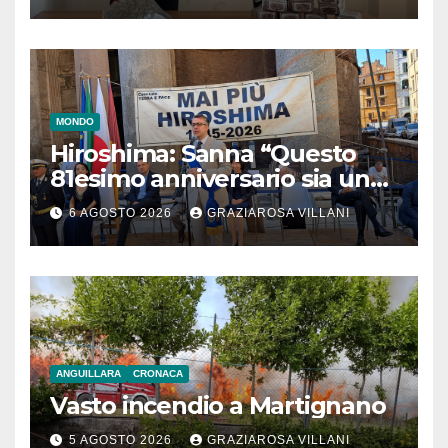
MONDO
Hiroshima: Sanna “Questo
81esimo anniversario sia un
monito per tutti”
6 AGOSTO 2026
GRAZIAROSA VILLANI
ANGUILLARA
CRONACA
Vasto incendio a Martignano
5 AGOSTO 2026
GRAZIAROSA VILLANI