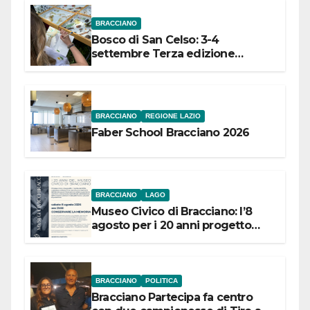
BRACCIANO
Bosco di San Celso: 3-4
settembre Terza edizione
Festival “Storie in cielo e in terra”
BRACCIANO
REGIONE LAZIO
Faber School Bracciano 2026
BRACCIANO
LAGO
Museo Civico di Bracciano: l’8
agosto per i 20 anni progetto
“Conservare la memoria”
BRACCIANO
POLITICA
Bracciano Partecipa fa centro