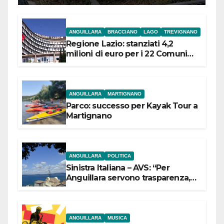
ANGUILLARA
BRACCIANO
LAGO
TREVIGNANO
Regione Lazio: stanziati 4,2
milioni di euro per i 22 Comuni
dell’Etruria Meridionale
ANGUILLARA
MARTIGNANO
Parco: successo per Kayak Tour a
Martignano
ANGUILLARA
POLITICA
Sinistra Italiana – AVS: “Per
Anguillara servono trasparenza,
partecipazione e scelte politiche
coraggiose”
ANGUILLARA
MUSICA