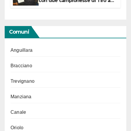
con due campionesse di Tiro a
Segno in vista delle urne
Comuni
Anguillara
Bracciano
Trevignano
Manziana
Canale
Oriolo