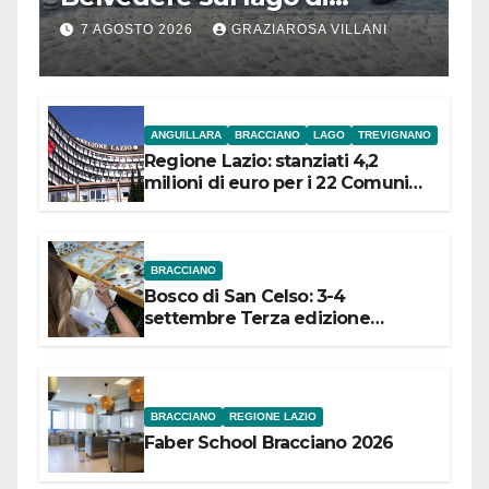
Bracciano: ieri
7 AGOSTO 2026
GRAZIAROSA VILLANI
l’inaugurazione
ANGUILLARA
BRACCIANO
LAGO
TREVIGNANO
Regione Lazio: stanziati 4,2
milioni di euro per i 22 Comuni
dell’Etruria Meridionale
BRACCIANO
Bosco di San Celso: 3-4
settembre Terza edizione
Festival “Storie in cielo e in terra”
BRACCIANO
REGIONE LAZIO
Faber School Bracciano 2026