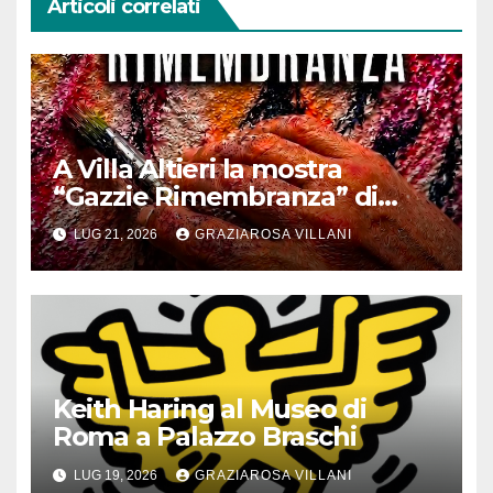
Articoli correlati
A Villa Altieri la mostra
“Gazzie Rimembranza” di
Monica Argentino
LUG 21, 2026
GRAZIAROSA VILLANI
Keith Haring al Museo di
Roma a Palazzo Braschi
LUG 19, 2026
GRAZIAROSA VILLANI