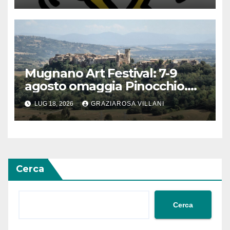
Mugnano Art Festival: 7-9
agosto omaggia Pinocchio.
Scenografie degli studenti di
LUG 18, 2026
GRAZIAROSA VILLANI
Anguillara
Cerca
Cerca