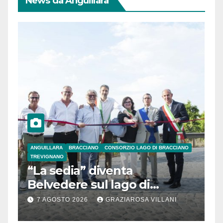
News da Anguillara
ANGUILLARA
BRACCIANO
CONSORZIO LAGO DI BRACCIANO
TREVIGNANO
“La sedia” diventa
Belvedere sul lago di
Bracciano: ieri
7 AGOSTO 2026
GRAZIAROSA VILLANI
l’inaugurazione