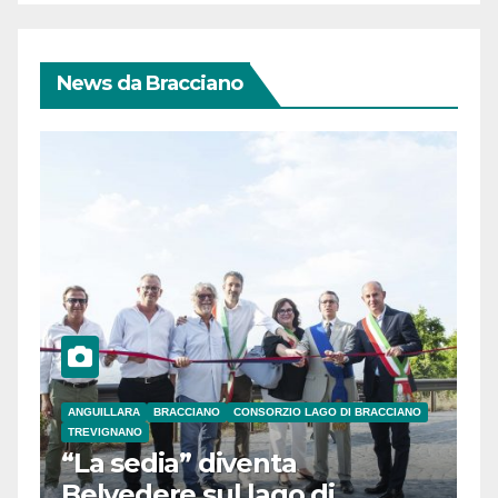
News da Bracciano
ANGUILLARA
BRACCIANO
CONSORZIO LAGO DI BRACCIANO
TREVIGNANO
“La sedia” diventa
Belvedere sul lago di