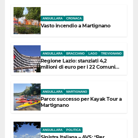
ANGUILLARA
CRONACA
Vasto incendio a Martignano
ANGUILLARA
BRACCIANO
LAGO
TREVIGNANO
Regione Lazio: stanziati 4,2
milioni di euro per i 22 Comuni
dell’Etruria Meridionale
ANGUILLARA
MARTIGNANO
Parco: successo per Kayak Tour a
Martignano
ANGUILLARA
POLITICA
Sinistra Italiana – AVS: “Per