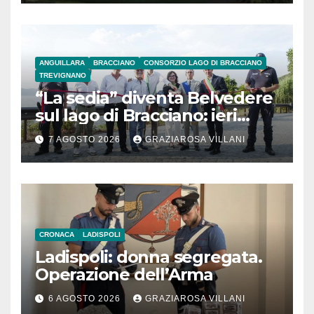
ANGUILLARA
BRACCIANO
CONSORZIO LAGO DI BRACCIANO
TREVIGNANO
“La sedia” diventa Belvedere
sul lago di Bracciano: ieri
l’inaugurazione
7 AGOSTO 2026
GRAZIAROSA VILLANI
CRONACA
LADISPOLI
Ladispoli: donna segregata.
Operazione dell’Arma
6 AGOSTO 2026
GRAZIAROSA VILLANI