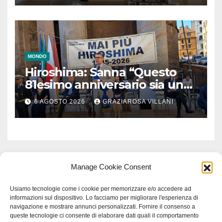
MONDO
Hiroshima: Sanna “Questo
81esimo anniversario sia un
monito per tutti”
6 AGOSTO 2026
GRAZIAROSA VILLANI
Manage Cookie Consent
Usiamo tecnologie come i cookie per memorizzare e/o accedere ad
informazioni sul dispositivo. Lo facciamo per migliorare l'esperienza di
navigazione e mostrare annunci personalizzati. Fornire il consenso a
queste tecnologie ci consente di elaborare dati quali il comportamento