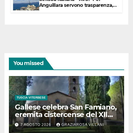
Anguillara servono trasparenza,
partecipazione e scelte politiche
coraggiose”
You missed
TUSCIA VITERBESE
Gallese celebra San Famiano,
eremita cistercense del XII
secolo
7 AGOSTO 2026
GRAZIAROSA VILLANI