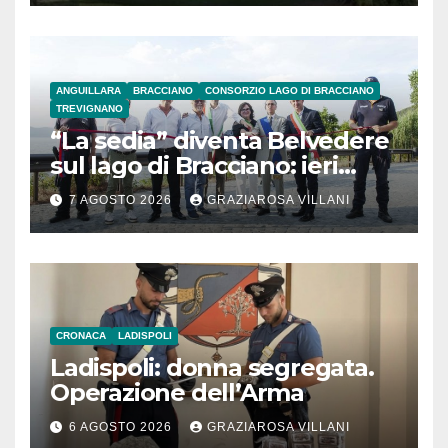
ANGUILLARA
BRACCIANO
CONSORZIO LAGO DI BRACCIANO
TREVIGNANO
“La sedia” diventa Belvedere
sul lago di Bracciano: ieri
l’inaugurazione
7 AGOSTO 2026
GRAZIAROSA VILLANI
CRONACA
LADISPOLI
Ladispoli: donna segregata.
Operazione dell’Arma
6 AGOSTO 2026
GRAZIAROSA VILLANI