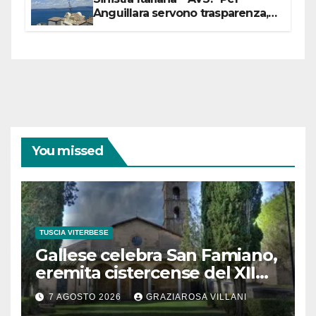
Anguillara servono trasparenza,
partecipazione e scelte politiche
coraggiose”
You missed
TUSCIA VITERBESE
Gallese celebra San Famiano,
eremita cistercense del XII
secolo
7 AGOSTO 2026
GRAZIAROSA VILLANI