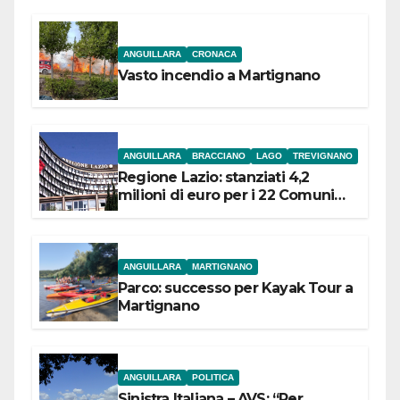
ANGUILLARA
CRONACA
Vasto incendio a Martignano
ANGUILLARA
BRACCIANO
LAGO
TREVIGNANO
Regione Lazio: stanziati 4,2
milioni di euro per i 22 Comuni
dell’Etruria Meridionale
ANGUILLARA
MARTIGNANO
Parco: successo per Kayak Tour a
Martignano
ANGUILLARA
POLITICA
Sinistra Italiana – AVS: “Per