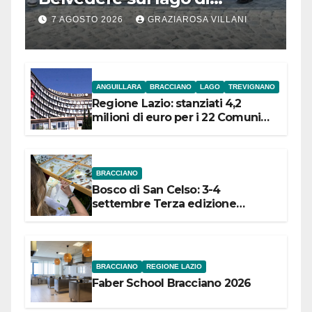
Bracciano: ieri
7 AGOSTO 2026
GRAZIAROSA VILLANI
l’inaugurazione
ANGUILLARA
BRACCIANO
LAGO
TREVIGNANO
Regione Lazio: stanziati 4,2
milioni di euro per i 22 Comuni
dell’Etruria Meridionale
BRACCIANO
Bosco di San Celso: 3-4
settembre Terza edizione
Festival “Storie in cielo e in terra”
BRACCIANO
REGIONE LAZIO
Faber School Bracciano 2026