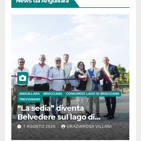
News da Anguillara
ANGUILLARA
BRACCIANO
CONSORZIO LAGO DI BRACCIANO
TREVIGNANO
“La sedia” diventa
Belvedere sul lago di
Bracciano: ieri
7 AGOSTO 2026
GRAZIAROSA VILLANI
l’inaugurazione