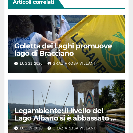
Articoli correlati
Goletta dei Laghi promuove
lago di Bracciano
LUG 21, 2026
GRAZIAROSA VILLANI
Legambiente: il livello del
Lago Albano si è abbassato di
circa 7,5 metri
LUG 19, 2026
GRAZIAROSA VILLANI