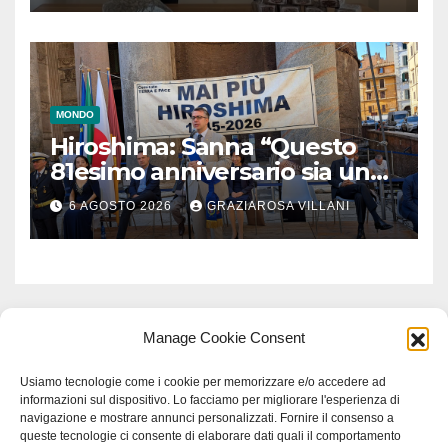
MONDO
Hiroshima: Sanna “Questo
81esimo anniversario sia un
monito per tutti”
6 AGOSTO 2026
GRAZIAROSA VILLANI
Manage Cookie Consent
Usiamo tecnologie come i cookie per memorizzare e/o accedere ad
informazioni sul dispositivo. Lo facciamo per migliorare l'esperienza di
navigazione e mostrare annunci personalizzati. Fornire il consenso a
queste tecnologie ci consente di elaborare dati quali il comportamento