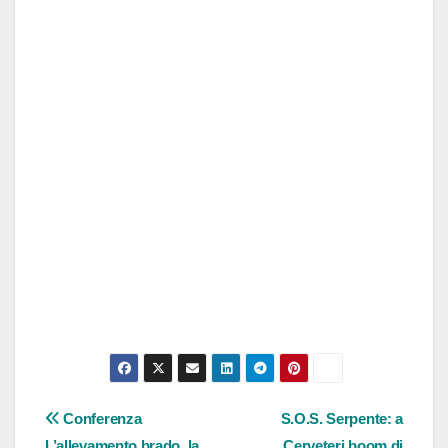
Navigazione
Conferenza
S.O.S. Serpente: a
L’allevamento brado, la
Cerveteri boom di