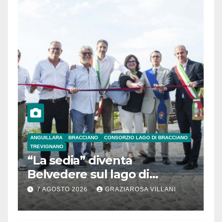
ANGUILLARA
BRACCIANO
CONSORZIO LAGO DI BRACCIANO
TREVIGNANO
“La sedia” diventa
Belvedere sul lago di
Bracciano: ieri
7 AGOSTO 2026
GRAZIAROSA VILLANI
l’inaugurazione