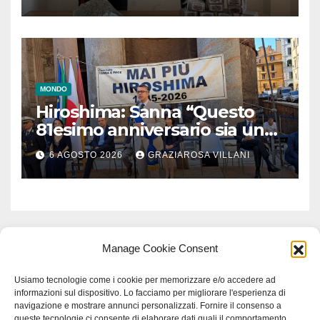
MONDO
Hiroshima: Sanna “Questo
81esimo anniversario sia un
monito per tutti”
6 AGOSTO 2026
GRAZIAROSA VILLANI
Manage Cookie Consent
Usiamo tecnologie come i cookie per memorizzare e/o accedere ad
informazioni sul dispositivo. Lo facciamo per migliorare l'esperienza di
navigazione e mostrare annunci personalizzati. Fornire il consenso a
queste tecnologie ci consente di elaborare dati quali il comportamento