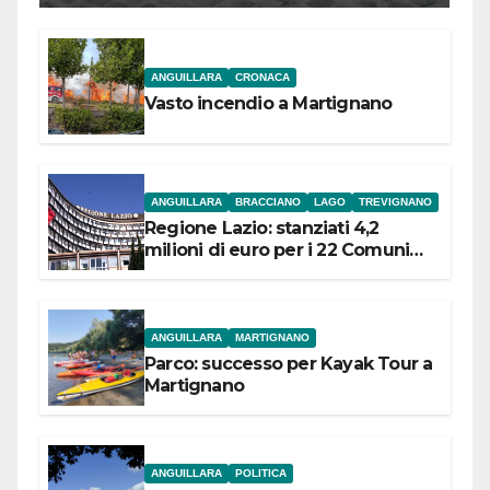
ANGUILLARA
CRONACA
Vasto incendio a Martignano
ANGUILLARA
BRACCIANO
LAGO
TREVIGNANO
Regione Lazio: stanziati 4,2
milioni di euro per i 22 Comuni
dell’Etruria Meridionale
ANGUILLARA
MARTIGNANO
Parco: successo per Kayak Tour a
Martignano
ANGUILLARA
POLITICA