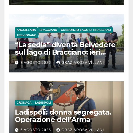
ANGUILLARA
BRACCIANO
CONSORZIO LAGO DI BRACCIANO
TREVIGNANO
“La sedia” diventa Belvedere
sul lago di Bracciano: ieri
l’inaugurazione
7 AGOSTO 2026
GRAZIAROSA VILLANI
CRONACA
LADISPOLI
Ladispoli: donna segregata.
Operazione dell’Arma
6 AGOSTO 2026
GRAZIAROSA VILLANI