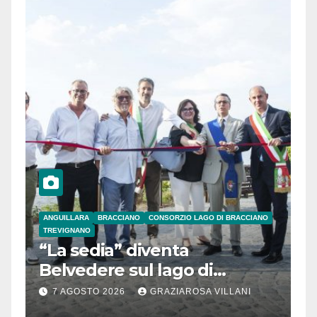
ANGUILLARA
BRACCIANO
CONSORZIO LAGO DI BRACCIANO
TREVIGNANO
“La sedia” diventa
Belvedere sul lago di
Bracciano: ieri
7 AGOSTO 2026
GRAZIAROSA VILLANI
l’inaugurazione