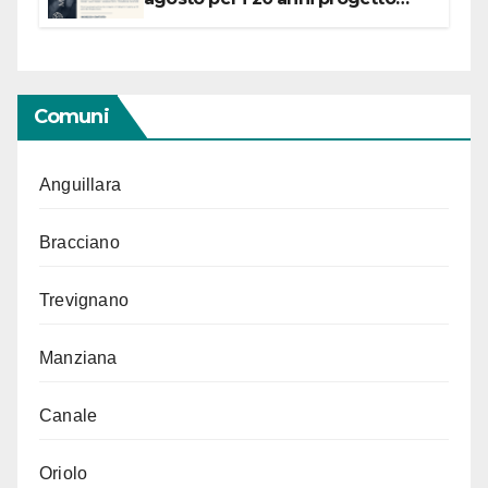
“Conservare la memoria”
Comuni
Anguillara
Bracciano
Trevignano
Manziana
Canale
Oriolo