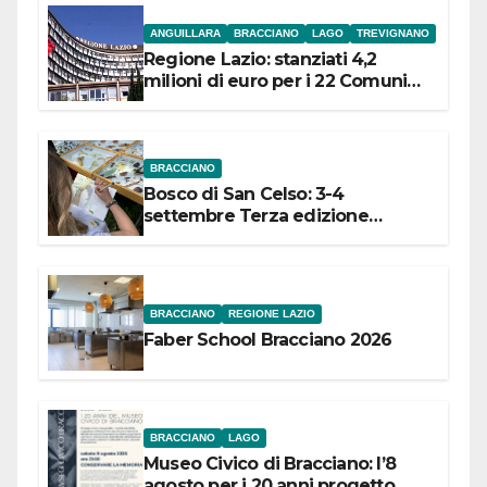
ANGUILLARA
BRACCIANO
LAGO
TREVIGNANO
Regione Lazio: stanziati 4,2
milioni di euro per i 22 Comuni
dell’Etruria Meridionale
BRACCIANO
Bosco di San Celso: 3-4
settembre Terza edizione
Festival “Storie in cielo e in terra”
BRACCIANO
REGIONE LAZIO
Faber School Bracciano 2026
BRACCIANO
LAGO
Museo Civico di Bracciano: l’8
agosto per i 20 anni progetto