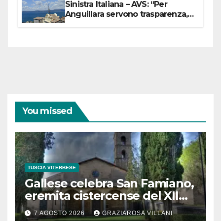
Sinistra Italiana – AVS: “Per
Anguillara servono trasparenza,
partecipazione e scelte politiche
coraggiose”
You missed
TUSCIA VITERBESE
Gallese celebra San Famiano,
eremita cistercense del XII
secolo
7 AGOSTO 2026
GRAZIAROSA VILLANI