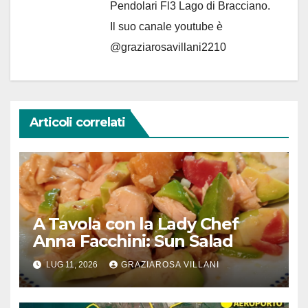
Pendolari Fl3 Lago di Bracciano.
Il suo canale youtube è
@graziarosavillani2210
Articoli correlati
A Tavola con la Lady Chef
Anna Facchini: Sun Salad
LUG 11, 2026
GRAZIAROSA VILLANI