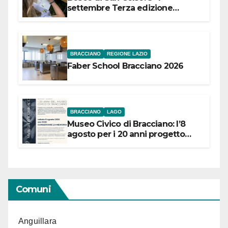
settembre Terza edizione
Festival “Storie in cielo e in terra”
BRACCIANO
REGIONE LAZIO
Faber School Bracciano 2026
BRACCIANO
LAGO
Museo Civico di Bracciano: l’8
agosto per i 20 anni progetto
“Conservare la memoria”
Comuni
Anguillara