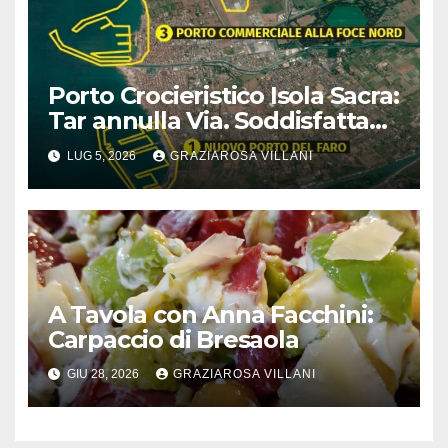
Porto Crocieristico Isola Sacra:
Tar annulla Via. Soddisfatta
Italia Nostra
LUG 5, 2026
GRAZIAROSA VILLANI
A Tavola con Anna Facchini:
Carpaccio di Bresaola
GIU 28, 2026
GRAZIAROSA VILLANI