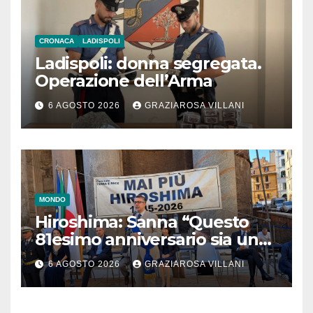
CRONACA
LADISPOLI
Ladispoli: donna segregata.
Operazione dell’Arma
6 AGOSTO 2026
GRAZIAROSA VILLANI
MONDO
Hiroshima: Sanna “Questo
81esimo anniversario sia un
monito per tutti”
6 AGOSTO 2026
GRAZIAROSA VILLANI