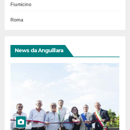
Fiumicino
Roma
News da Anguillara