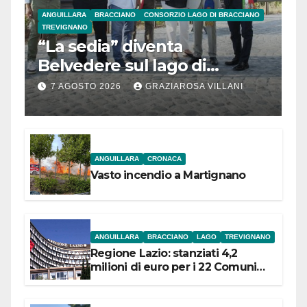
ANGUILLARA
BRACCIANO
CONSORZIO LAGO DI BRACCIANO
TREVIGNANO
“La sedia” diventa
Belvedere sul lago di
Bracciano: ieri
7 AGOSTO 2026
GRAZIAROSA VILLANI
l’inaugurazione
ANGUILLARA
CRONACA
Vasto incendio a Martignano
ANGUILLARA
BRACCIANO
LAGO
TREVIGNANO
Regione Lazio: stanziati 4,2
milioni di euro per i 22 Comuni
dell’Etruria Meridionale