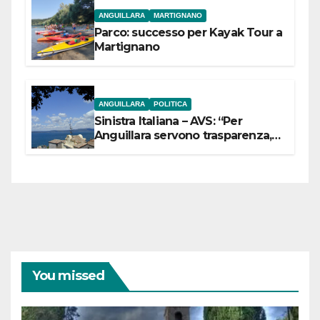
ANGUILLARA
MARTIGNANO
Parco: successo per Kayak Tour a
Martignano
ANGUILLARA
POLITICA
Sinistra Italiana – AVS: “Per
Anguillara servono trasparenza,
partecipazione e scelte politiche
coraggiose”
You missed