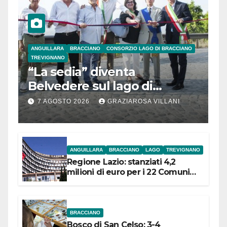
ANGUILLARA
BRACCIANO
CONSORZIO LAGO DI BRACCIANO
TREVIGNANO
“La sedia” diventa
Belvedere sul lago di
Bracciano: ieri
7 AGOSTO 2026
GRAZIAROSA VILLANI
l’inaugurazione
ANGUILLARA
BRACCIANO
LAGO
TREVIGNANO
Regione Lazio: stanziati 4,2
milioni di euro per i 22 Comuni
dell’Etruria Meridionale
BRACCIANO
Bosco di San Celso: 3-4