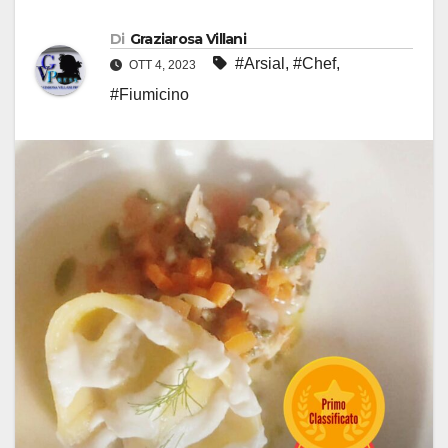
Di
Graziarosa Villani
#Arsial
,
#Chef
,
OTT 4, 2023
#Fiumicino