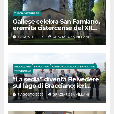
TUSCIA VITERBESE
Gallese celebra San Famiano,
eremita cistercense del XII
secolo
7 AGOSTO 2026
GRAZIAROSA VILLANI
ANGUILLARA
BRACCIANO
CONSORZIO LAGO DI BRACCIANO
TREVIGNANO
“La sedia” diventa Belvedere
sul lago di Bracciano: ieri
l’inaugurazione
7 AGOSTO 2026
GRAZIAROSA VILLANI