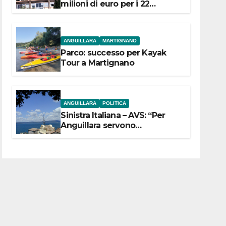
milioni di euro per i 22
Comuni dell’Etruria
Meridionale
ANGUILLARA
MARTIGNANO
Parco: successo per Kayak
Tour a Martignano
ANGUILLARA
POLITICA
Sinistra Italiana – AVS: “Per
Anguillara servono
trasparenza, partecipazione e
scelte politiche coraggiose”