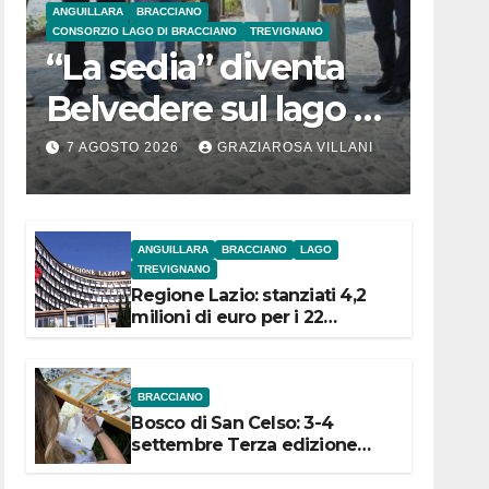
ANGUILLARA
BRACCIANO
CONSORZIO LAGO DI BRACCIANO
TREVIGNANO
“La sedia” diventa
Belvedere sul lago di
Bracciano: ieri
7 AGOSTO 2026
GRAZIAROSA VILLANI
l’inaugurazione
ANGUILLARA
BRACCIANO
LAGO
TREVIGNANO
Regione Lazio: stanziati 4,2
milioni di euro per i 22
Comuni dell’Etruria
Meridionale
BRACCIANO
Bosco di San Celso: 3-4
settembre Terza edizione
Festival “Storie in cielo e in
terra”