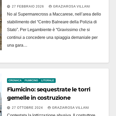
27 FEBBRAIO 2026
GRAZIAROSA VILLANI
No al Supermarecross a Maccarese, nell’area dello
stabilimento del “Centro Balneare della Polizia di
Stato”. Per Legambiente è “Gravissimo che si
continui a concedere una spiaggia demaniale per
una gara…
CRONACA
FIUMICINO
LITORALE
Fiumicino: sequestrate le torri
gemelle in costruzione
27 OTTOBRE 2024
GRAZIAROSA VILLANI
Contestata la lottizzazione abusiva. Il costruttore