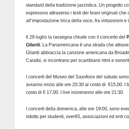
standard della tradizione jazzistica. Un progetto c
espressivo attraverso i testi dei brani originali c
all’impostazione lirica della voce, fra virtuosismi e
Il 29 luglio la rassegna chiude con il concerto del
P
Gilardi
. La Panamericana è una strada che attraver
Gilardi abbraccia la canzone americana da Broadw
Caraibi, si incontrano per scambiarsi ritmi e sonori
I concerti del Museo del Saxofono del sabato sono 
avranno inizio alle ore 20:30 al costo di €15,00. I big
costo di € 17,00. I live inizieranno alle ore 21:30.
I concerti della domenica, alle ore 19:00, sono even
ridotto per studenti, over65, associazioni ed enti c