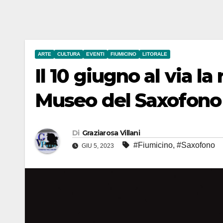
ARTE
CULTURA
EVENTI
FIUMICINO
LITORALE
Il 10 giugno al via l
Museo del Saxofono
Di
Graziarosa Villani
#Fiumicino
,
#Saxofono
GIU 5, 2023