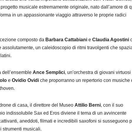
 progetto musicale estremamente originale, nato dall’amore di q
asforma in un appassionante viaggio attraverso le proprie radici
’eccezione composto da
Barbara Cattabiani
e
Claudia Agostini
c
 assolutamente, un caleidoscopio di ritmi travolgenti che spazi
atini.
lta dell’ensemble
Ance Semplici
, un’orchestra di giovani virtuosi
olo
e
Ovidio Ovidi
che proporranno un repertorio con musiche 
thoven.
rone di casa, il direttore del Museo
Attilio Berni
, con il suo
io indissolubile Sax ed Eros diviene il tema di un avvincente
ttivanti, aneddoti, filmati e incredibili saxofoni si susseguono 
i strumenti musicali.