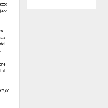
luglio ad
mezzo
Anguillara
 jazz
ca
ica
 dei
ani.
 che
t al
 €7,00