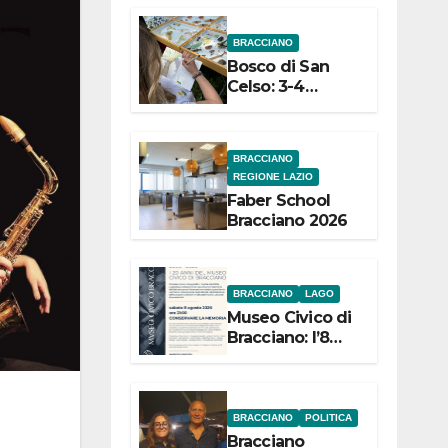
dell’Etruria
BRACCIANO
Meridionale
Bosco di San
Celso: 3-4
settembre
Terza edizione
Festival “Storie
BRACCIANO
in cielo e in
REGIONE LAZIO
terra”
Faber School
Bracciano 2026
BRACCIANO
LAGO
Museo Civico di
Bracciano: l’8
agosto per i 20
anni progetto
“Conservare la
memoria”
BRACCIANO
POLITICA
Bracciano