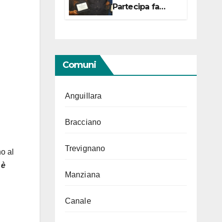
Partecipa fa
centro con due
campionesse di
Tiro a Segno in
vista delle urne
Comuni
Anguillara
Bracciano
Trevignano
no al
 è
Manziana
Canale