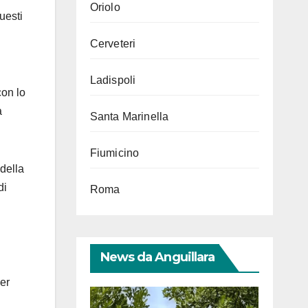
Oriolo
uesti
Cerveteri
Ladispoli
on lo
a
Santa Marinella
Fiumicino
 della
di
Roma
News da Anguillara
per