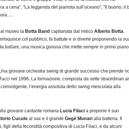
 a cena”, “La leggenda del pianista sull’oceano”, “Il buono, il b
ncora….
i al museo la
Botta Band
capitanata dal mitico
Alberto Botta
.
erloquisce col pubblico, fa battute e si diverte proponendo la su
 da ballare, una musica gioiosa che mette sempre in primo piano 
 Una giovane orchestra swing di grande successo che prende 
Tucci nel 1996. La formazione, composta da sette straordinari art
 coinvolgente, l’energia assoluta dello swing mescolata alla
 dalla giovane cantante romana
Lucia Filaci
a proporre il suo
ttorio Cuculo
al sax e il grande
Gegè Munari
alla batteria. Il
i, figli della fecondità compositiva di Lucia Filaci, e da alcuni