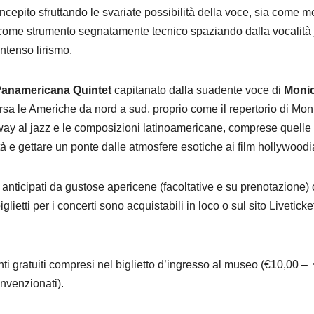
oncepito sfruttando le svariate possibilità della voce, sia come 
he come strumento segnatamente tecnico spaziando dalla vocalità
 intenso lirismo.
anamericana Quintet
capitanato dalla suadente voce di
Moni
sa le Americhe da nord a sud, proprio come il repertorio di Mon
ay al jazz e le composizioni latinoamericane, comprese quelle
tà e gettare un ponte dalle atmosfere esotiche ai film hollywoodi
anticipati da gustose apericene (facoltative e su prenotazione)
lietti per i concerti sono acquistabili in loco o sul sito Liveticke
ti gratuiti compresi
nel biglietto d’ingresso al museo (€10,00 –
onvenzionati).