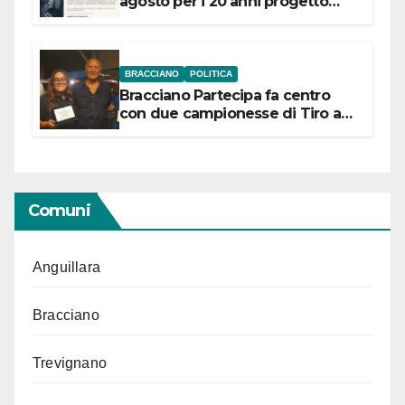
agosto per i 20 anni progetto
“Conservare la memoria”
BRACCIANO
POLITICA
Bracciano Partecipa fa centro
con due campionesse di Tiro a
Segno in vista delle urne
Comuni
Anguillara
Bracciano
Trevignano