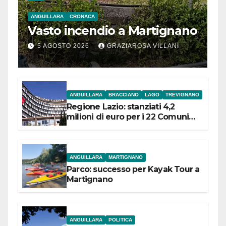
ANGUILLARA
CRONACA
Vasto incendio a Martignano
5 AGOSTO 2026
GRAZIAROSA VILLANI
ANGUILLARA
BRACCIANO
LAGO
TREVIGNANO
Regione Lazio: stanziati 4,2
milioni di euro per i 22 Comuni
dell’Etruria Meridionale
ANGUILLARA
MARTIGNANO
Parco: successo per Kayak Tour a
Martignano
ANGUILLARA
POLITICA