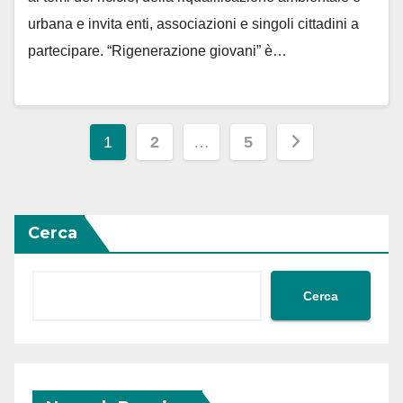
urbana e invita enti, associazioni e singoli cittadini a
partecipare. “Rigenerazione giovani” è…
Paginazione
1
2
…
5
degli
articoli
Cerca
Cerca