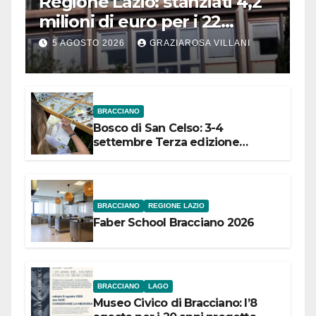
Regione Lazio: stanziati 4,2
milioni di euro per i 22
Comuni dell’Etruria
5 AGOSTO 2026
GRAZIAROSA VILLANI
Meridionale
BRACCIANO
Bosco di San Celso: 3-4
settembre Terza edizione
Festival “Storie in cielo e in terra”
BRACCIANO
REGIONE LAZIO
Faber School Bracciano 2026
BRACCIANO
LAGO
Museo Civico di Bracciano: l’8