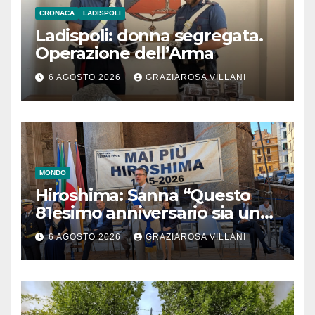
CRONACA
LADISPOLI
Ladispoli: donna segregata.
Operazione dell’Arma
6 AGOSTO 2026
GRAZIAROSA VILLANI
MONDO
Hiroshima: Sanna “Questo
81esimo anniversario sia un
monito per tutti”
6 AGOSTO 2026
GRAZIAROSA VILLANI