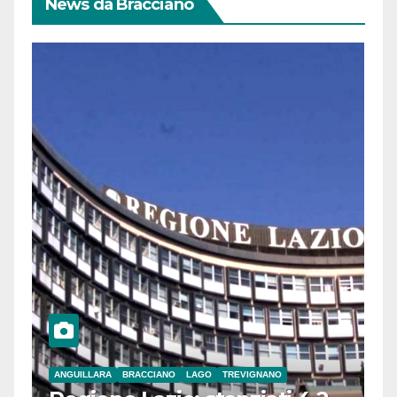
News da Bracciano
ANGUILLARA
BRACCIANO
LAGO
TREVIGNANO