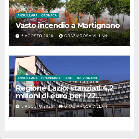
ANGUILLARA
CRONACA
Vasto incendio a Martignano
5 AGOSTO 2026
GRAZIAROSA VILLANI
ANGUILLARA
BRACCIANO
LAGO
TREVIGNANO
Regione Lazio: stanziati 4,2
milioni di euro per i 22
Comuni dell’Etruria
5 AGOSTO 2026
GRAZIAROSA VILLANI
Meridionale