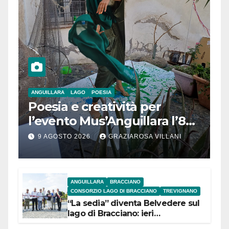
ANGUILLARA
LAGO
POESIA
Poesia e creatività per
l’evento Mus’Anguillara l’8
agosto 2026 al Museo
9 AGOSTO 2026
GRAZIAROSA VILLANI
Contadino
ANGUILLARA
BRACCIANO
CONSORZIO LAGO DI BRACCIANO
TREVIGNANO
“La sedia” diventa Belvedere sul
lago di Bracciano: ieri
l’inaugurazione