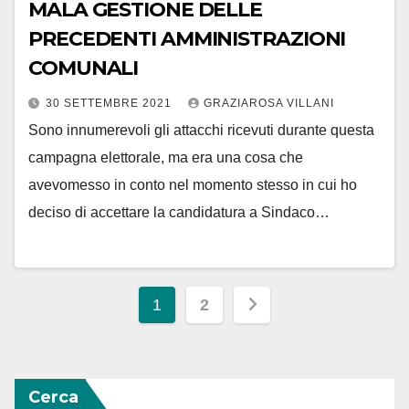
MALA GESTIONE DELLE
PRECEDENTI AMMINISTRAZIONI
COMUNALI
30 SETTEMBRE 2021
GRAZIAROSA VILLANI
Sono innumerevoli gli attacchi ricevuti durante questa
campagna elettorale, ma era una cosa che
avevomesso in conto nel momento stesso in cui ho
deciso di accettare la candidatura a Sindaco…
Paginazione
1
2
degli
articoli
Cerca