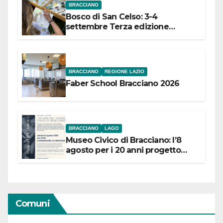
BRACCIANO
Bosco di San Celso: 3-4
settembre Terza edizione
Festival “Storie in cielo e in terra”
BRACCIANO
REGIONE LAZIO
Faber School Bracciano 2026
BRACCIANO
LAGO
Museo Civico di Bracciano: l’8
agosto per i 20 anni progetto
“Conservare la memoria”
Comuni