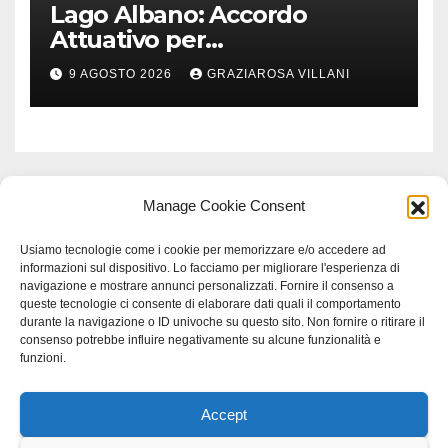
Lago Albano: Accordo
Attuativo per
l’interconnessione
9 AGOSTO 2026
GRAZIAROSA VILLANI
acquedottistica da 29,5
milioni di euro
Manage Cookie Consent
Usiamo tecnologie come i cookie per memorizzare e/o accedere ad
informazioni sul dispositivo. Lo facciamo per migliorare l'esperienza di
navigazione e mostrare annunci personalizzati. Fornire il consenso a
queste tecnologie ci consente di elaborare dati quali il comportamento
durante la navigazione o ID univoche su questo sito. Non fornire o ritirare il
consenso potrebbe influire negativamente su alcune funzionalità e
funzioni.
Accept
Proudly powered by WordPress
|
Tema: Newspaperex di
Themeansar
.