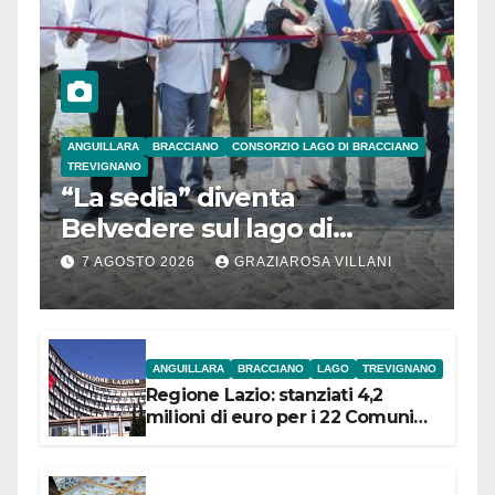
ANGUILLARA
BRACCIANO
CONSORZIO LAGO DI BRACCIANO
TREVIGNANO
“La sedia” diventa
Belvedere sul lago di
Bracciano: ieri
7 AGOSTO 2026
GRAZIAROSA VILLANI
l’inaugurazione
ANGUILLARA
BRACCIANO
LAGO
TREVIGNANO
Regione Lazio: stanziati 4,2
milioni di euro per i 22 Comuni
dell’Etruria Meridionale