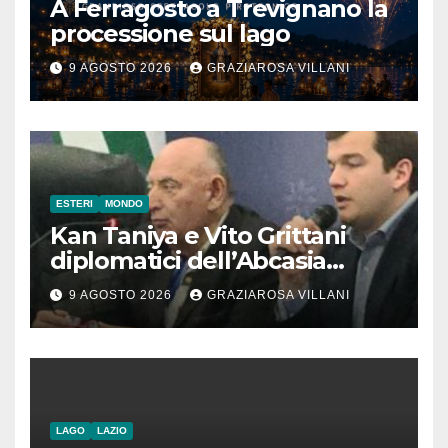
A Ferragosto a Trevignano la
processione sul lago
9 AGOSTO 2026
GRAZIAROSA VILLANI
ESTERI
MONDO
Kan Taniya e Vito Grittani
diplomatici dell’Abcasia
contro nota del governo
9 AGOSTO 2026
GRAZIAROSA VILLANI
romeno. “Non si può invocare
la costruzione di ponti e allo
stesso tempo condannare
chiunque li attraversi”
LAGO
LAZIO