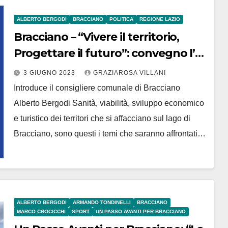
ALBERTO BERGODI
BRACCIANO
POLITICA
REGIONE LAZIO
Bracciano – “Vivere il territorio,
Progettare il futuro”: convegno l’11
giugno all’Antiche Scuderie
3 GIUGNO 2023
GRAZIAROSA VILLANI
Odescalchi
Introduce il consigliere comunale di Bracciano
Alberto Bergodi Sanità, viabilità, sviluppo economico
e turistico dei territori che si affacciano sul lago di
Bracciano, sono questi i temi che saranno affrontati…
ALBERTO BERGODI
ARMANDO TONDINELLI
BRACCIANO
MARCO CROCICCHI
SPORT
UN PASSO AVANTI PER BRACCIANO