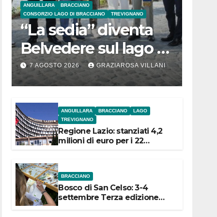
ANGUILLARA
BRACCIANO
CONSORZIO LAGO DI BRACCIANO
TREVIGNANO
“La sedia” diventa
Belvedere sul lago di
Bracciano: ieri
7 AGOSTO 2026
GRAZIAROSA VILLANI
l’inaugurazione
ANGUILLARA
BRACCIANO
LAGO
TREVIGNANO
Regione Lazio: stanziati 4,2
milioni di euro per i 22
Comuni dell’Etruria
Meridionale
BRACCIANO
Bosco di San Celso: 3-4
settembre Terza edizione
Festival “Storie in cielo e in
terra”