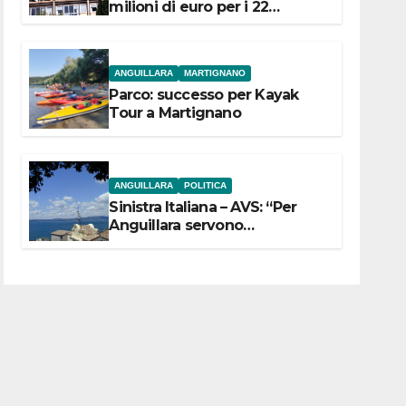
milioni di euro per i 22
Comuni dell’Etruria
Meridionale
ANGUILLARA
MARTIGNANO
Parco: successo per Kayak
Tour a Martignano
ANGUILLARA
POLITICA
Sinistra Italiana – AVS: “Per
Anguillara servono
trasparenza, partecipazione e
scelte politiche coraggiose”