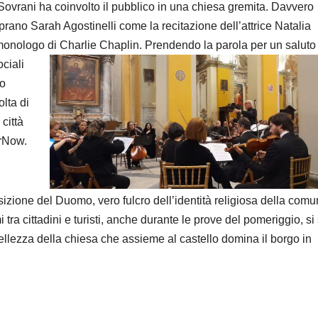
Sovrani ha coinvolto il pubblico in una chiesa gremita. Davvero
oprano Sarah Agostinelli come la recitazione dell’attrice Natalia
e monologo di Charlie Chaplin. Prendendo la parola per un saluto
ciali
no
olta di
città
arNow.
ione del Duomo, vero fulcro dell’identità religiosa della comu
 tra cittadini e turisti, anche durante le prove del pomeriggio, s
 bellezza della chiesa che assieme al castello domina il borgo in