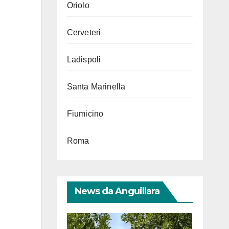
Oriolo
Cerveteri
Ladispoli
Santa Marinella
Fiumicino
Roma
News da Anguillara