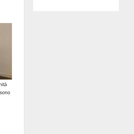
luglio ad
Anguillara
nità
i sono