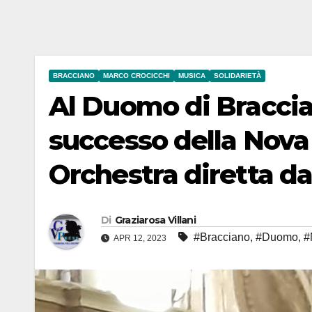
BRACCIANO
MARCO CROCICCHI
MUSICA
SOLIDARIETÀ
Al Duomo di Braccia
successo della No
Orchestra diretta da
Di
Graziarosa Villani
#Bracciano
,
#Duomo
,
#
APR 12, 2023