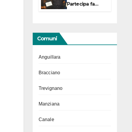
Partecipa fa
centro con due
campionesse di
Tiro a Segno in
vista delle urne
Comuni
Anguillara
Bracciano
Trevignano
Manziana
Canale