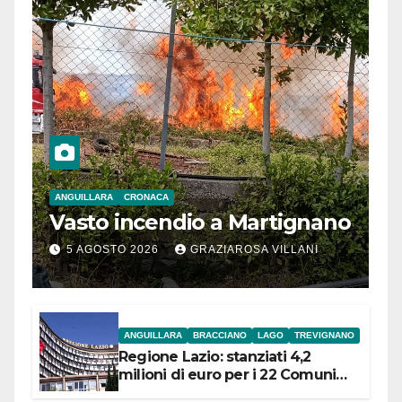
ANGUILLARA
CRONACA
Vasto incendio a Martignano
5 AGOSTO 2026
GRAZIAROSA VILLANI
ANGUILLARA
BRACCIANO
LAGO
TREVIGNANO
Regione Lazio: stanziati 4,2
milioni di euro per i 22 Comuni
dell’Etruria Meridionale