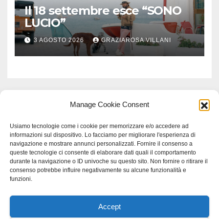
Il 18 settembre esce “SONO
LUCIO”
3 AGOSTO 2026
GRAZIAROSA VILLANI
Manage Cookie Consent
Usiamo tecnologie come i cookie per memorizzare e/o accedere ad
informazioni sul dispositivo. Lo facciamo per migliorare l'esperienza di
navigazione e mostrare annunci personalizzati. Fornire il consenso a
queste tecnologie ci consente di elaborare dati quali il comportamento
durante la navigazione o ID univoche su questo sito. Non fornire o ritirare il
consenso potrebbe influire negativamente su alcune funzionalità e
funzioni.
Accept
Proudly powered by WordPress
|
Tema: Newspaperex di
Themeansar
.