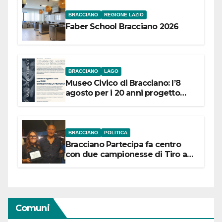
BRACCIANO
REGIONE LAZIO
Faber School Bracciano 2026
BRACCIANO
LAGO
Museo Civico di Bracciano: l’8
agosto per i 20 anni progetto
“Conservare la memoria”
BRACCIANO
POLITICA
Bracciano Partecipa fa centro
con due campionesse di Tiro a
Segno in vista delle urne
Comuni