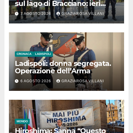
sul lago di Bracciano: ieri
l’inaugurazione
7 AGOSTO 2026
GRAZIAROSA VILLANI
CRONACA
LADISPOLI
Ladispoli: donna segregata.
Operazione dell’Arma
6 AGOSTO 2026
GRAZIAROSA VILLANI
MONDO
Hiroshima: Sanna “Questo