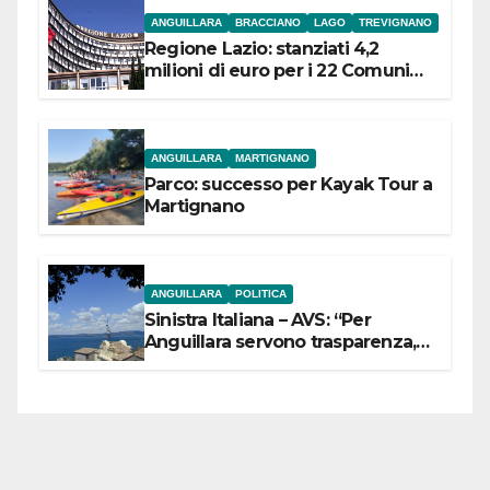
ANGUILLARA
BRACCIANO
LAGO
TREVIGNANO
Regione Lazio: stanziati 4,2
milioni di euro per i 22 Comuni
dell’Etruria Meridionale
ANGUILLARA
MARTIGNANO
Parco: successo per Kayak Tour a
Martignano
ANGUILLARA
POLITICA
Sinistra Italiana – AVS: “Per
Anguillara servono trasparenza,
partecipazione e scelte politiche
coraggiose”