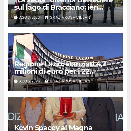
sul lago di Bracciano: ieri
l’inaugurazione
AGO 7, 2026
GRAZIAROSA VILLANI
Regione Lazio: stanziati 4,2
milioni di euro per i 22
Comuni dell’Etruria
AGO 5, 2026
GRAZIAROSA VILLANI
Meridionale
Kevin Spacey al Magna