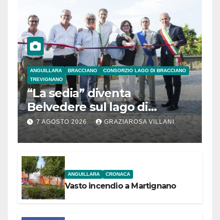
ANGUILLARA
BRACCIANO
CONSORZIO LAGO DI BRACCIANO
TREVIGNANO
“La sedia” diventa
Belvedere sul lago di
Bracciano: ieri
7 AGOSTO 2026
GRAZIAROSA VILLANI
l’inaugurazione
ANGUILLARA
CRONACA
Vasto incendio a Martignano