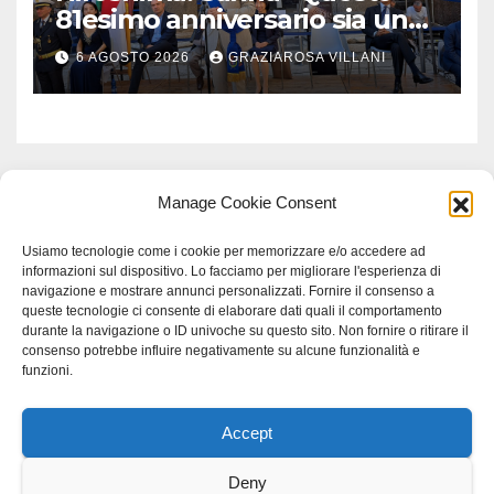
81esimo anniversario sia un
monito per tutti”
6 AGOSTO 2026
GRAZIAROSA VILLANI
Manage Cookie Consent
Usiamo tecnologie come i cookie per memorizzare e/o accedere ad
informazioni sul dispositivo. Lo facciamo per migliorare l'esperienza di
navigazione e mostrare annunci personalizzati. Fornire il consenso a
queste tecnologie ci consente di elaborare dati quali il comportamento
durante la navigazione o ID univoche su questo sito. Non fornire o ritirare il
consenso potrebbe influire negativamente su alcune funzionalità e
funzioni.
Accept
Proudly powered by WordPress
|
Tema: Newspaperex di
Themeansar
.
Deny
Home
Gerenza
home
Lavoro
Scienza
studio specialistico bracciano