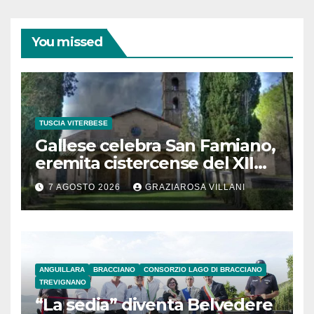
You missed
TUSCIA VITERBESE
Gallese celebra San Famiano,
eremita cistercense del XII
secolo
7 AGOSTO 2026
GRAZIAROSA VILLANI
ANGUILLARA
BRACCIANO
CONSORZIO LAGO DI BRACCIANO
TREVIGNANO
“La sedia” diventa Belvedere