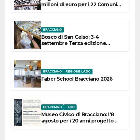
milioni di euro per i 22 Comuni
dell’Etruria Meridionale
BRACCIANO
Bosco di San Celso: 3-4
settembre Terza edizione
Festival “Storie in cielo e in terra”
BRACCIANO
REGIONE LAZIO
Faber School Bracciano 2026
BRACCIANO
LAGO
Museo Civico di Bracciano: l’8
agosto per i 20 anni progetto
“Conservare la memoria”