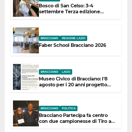
Bosco di San Celso: 3-4
settembre Terza edizione
Festival “Storie in cielo e in terra”
BRACCIANO
REGIONE LAZIO
Faber School Bracciano 2026
BRACCIANO
LAGO
Museo Civico di Bracciano: l’8
agosto per i 20 anni progetto
“Conservare la memoria”
BRACCIANO
POLITICA
Bracciano Partecipa fa centro
con due campionesse di Tiro a
Segno in vista delle urne