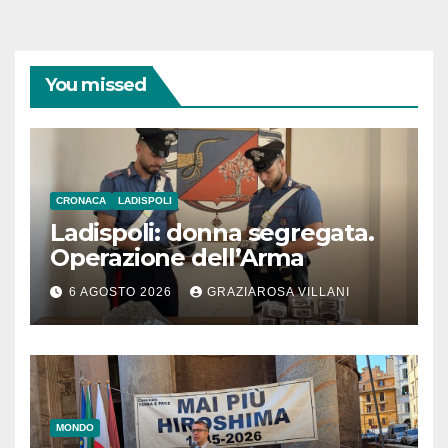
You missed
CRONACA
LADISPOLI
Ladispoli: donna segregata.
Operazione dell’Arma
6 AGOSTO 2026
GRAZIAROSA VILLANI
MONDO