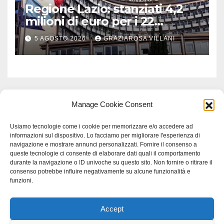
Regione Lazio: stanziati 4,2
milioni di euro per i 22
Comuni dell’Etruria
5 AGOSTO 2026
GRAZIAROSA VILLANI
Meridionale
Manage Cookie Consent
Usiamo tecnologie come i cookie per memorizzare e/o accedere ad
informazioni sul dispositivo. Lo facciamo per migliorare l'esperienza di
navigazione e mostrare annunci personalizzati. Fornire il consenso a
queste tecnologie ci consente di elaborare dati quali il comportamento
durante la navigazione o ID univoche su questo sito. Non fornire o ritirare il
consenso potrebbe influire negativamente su alcune funzionalità e
funzioni.
Accept
Proudly powered by WordPress
|
Tema: Newspaperex di
Themeansar
.