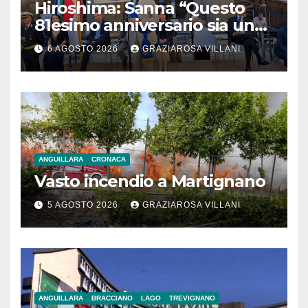
Hiroshima: Sanna “Questo
81esimo anniversario sia un
monito per tutti”
6 AGOSTO 2026
GRAZIAROSA VILLANI
ANGUILLARA
CRONACA
Vasto incendio a Martignano
5 AGOSTO 2026
GRAZIAROSA VILLANI
ANGUILLARA
BRACCIANO
LAGO
TREVIGNANO