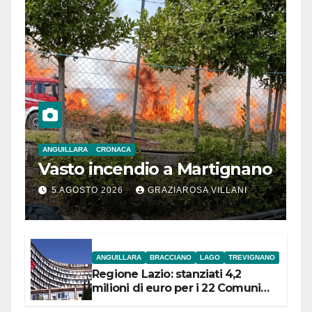
ANGUILLARA
CRONACA
Vasto incendio a Martignano
5 AGOSTO 2026
GRAZIAROSA VILLANI
ANGUILLARA
BRACCIANO
LAGO
TREVIGNANO
Regione Lazio: stanziati 4,2
milioni di euro per i 22 Comuni
dell’Etruria Meridionale