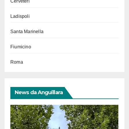
Cerveteri
Ladispoli
Santa Marinella
Fiumicino
Roma
News da Anguillara