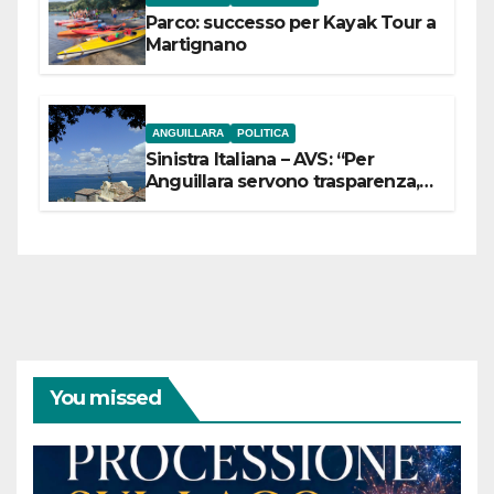
Parco: successo per Kayak Tour a
Martignano
ANGUILLARA
POLITICA
Sinistra Italiana – AVS: “Per
Anguillara servono trasparenza,
partecipazione e scelte politiche
coraggiose”
You missed