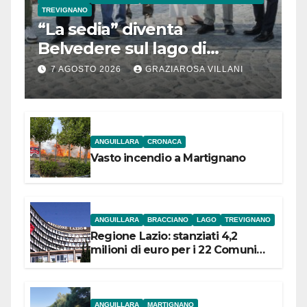
TREVIGNANO
“La sedia” diventa
Belvedere sul lago di
Bracciano: ieri
7 AGOSTO 2026
GRAZIAROSA VILLANI
l’inaugurazione
ANGUILLARA
CRONACA
Vasto incendio a Martignano
ANGUILLARA
BRACCIANO
LAGO
TREVIGNANO
Regione Lazio: stanziati 4,2
milioni di euro per i 22 Comuni
dell’Etruria Meridionale
ANGUILLARA
MARTIGNANO