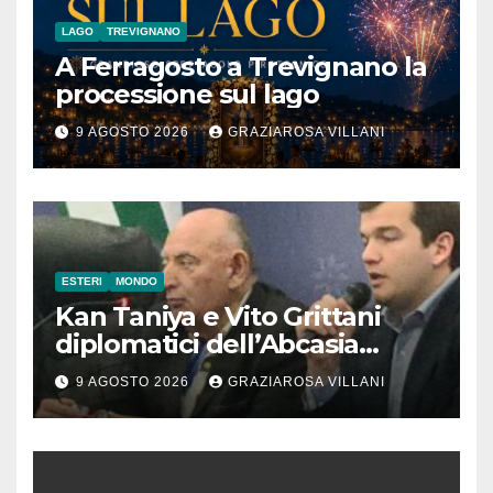
LAGO
TREVIGNANO
A Ferragosto a Trevignano la
processione sul lago
9 AGOSTO 2026
GRAZIAROSA VILLANI
ESTERI
MONDO
Kan Taniya e Vito Grittani
diplomatici dell’Abcasia
contro nota del governo
9 AGOSTO 2026
GRAZIAROSA VILLANI
romeno. “Non si può invocare
la costruzione di ponti e allo
stesso tempo condannare
chiunque li attraversi”