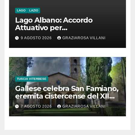
LAGO
LAZIO
Lago Albano: Accordo
Attuativo per
l’interconnessione
9 AGOSTO 2026
GRAZIAROSA VILLANI
acquedottistica da 29,5
milioni di euro
TUSCIA VITERBESE
Gallese celebra San Famiano,
eremita cistercense del XII
secolo
7 AGOSTO 2026
GRAZIAROSA VILLANI