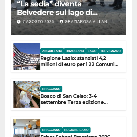
“La sedia” diventa
Belvedere sul lago di
Bracciano: ieri
7 AGOSTO 2026
GRAZIAROSA VILLANI
l’inaugurazione
ANGUILLARA
BRACCIANO
LAGO
TREVIGNANO
Regione Lazio: stanziati 4,2
milioni di euro per i 22 Comuni
dell’Etruria Meridionale
BRACCIANO
Bosco di San Celso: 3-4
settembre Terza edizione
Festival “Storie in cielo e in terra”
BRACCIANO
REGIONE LAZIO