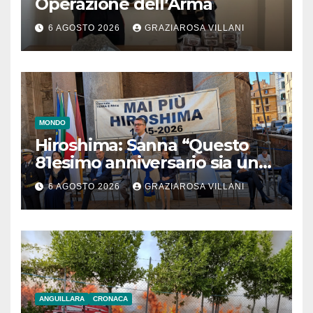
Operazione dell’Arma
6 AGOSTO 2026
GRAZIAROSA VILLANI
MONDO
Hiroshima: Sanna “Questo
81esimo anniversario sia un
monito per tutti”
6 AGOSTO 2026
GRAZIAROSA VILLANI
ANGUILLARA
CRONACA