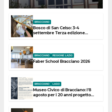
Meridionale
BRACCIANO
Bosco di San Celso: 3-4
settembre Terza edizione
Festival “Storie in cielo e in terra”
BRACCIANO
REGIONE LAZIO
Faber School Bracciano 2026
BRACCIANO
LAGO
Museo Civico di Bracciano: l’8
agosto per i 20 anni progetto
“Conservare la memoria”