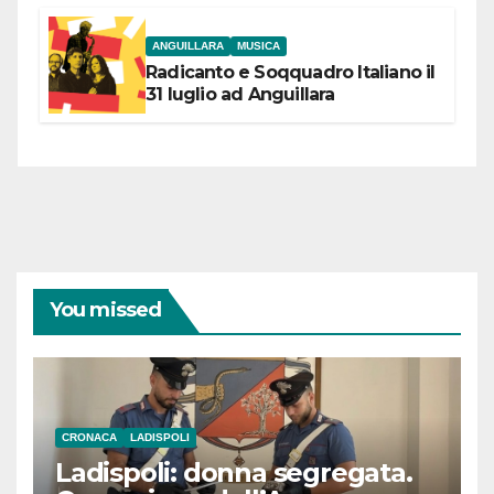
coraggiose”
ANGUILLARA
MUSICA
Radicanto e Soqquadro Italiano il
31 luglio ad Anguillara
You missed
CRONACA
LADISPOLI
Ladispoli: donna segregata.