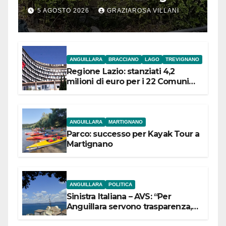
5 AGOSTO 2026
GRAZIAROSA VILLANI
ANGUILLARA
BRACCIANO
LAGO
TREVIGNANO
Regione Lazio: stanziati 4,2
milioni di euro per i 22 Comuni
dell’Etruria Meridionale
ANGUILLARA
MARTIGNANO
Parco: successo per Kayak Tour a
Martignano
ANGUILLARA
POLITICA
Sinistra Italiana – AVS: “Per
Anguillara servono trasparenza,
partecipazione e scelte politiche