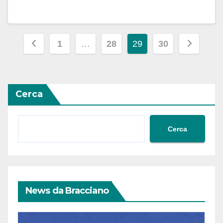
Paginazione
1
…
28
29
30
degli
articoli
Cerca
Cerca
News da Bracciano