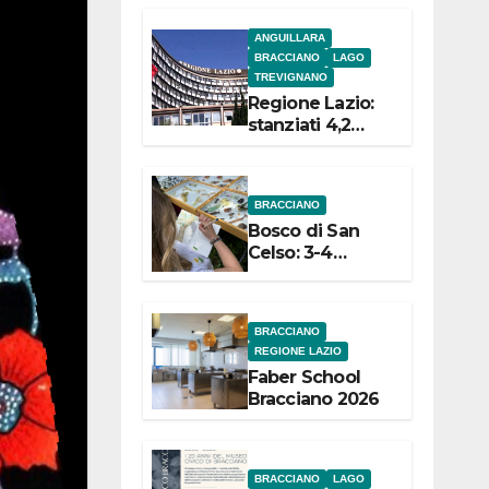
l’inaugurazion
ANGUILLARA
e
BRACCIANO
LAGO
TREVIGNANO
Regione Lazio:
stanziati 4,2
milioni di euro
per i 22 Comuni
dell’Etruria
BRACCIANO
Meridionale
Bosco di San
Celso: 3-4
settembre
Terza edizione
Festival “Storie
BRACCIANO
in cielo e in
REGIONE LAZIO
terra”
Faber School
Bracciano 2026
BRACCIANO
LAGO