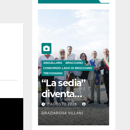
ANGUILLARA
BRACCIANO
CONSORZIO LAGO DI BRACCIANO
TREVIGNANO
“La sedia”
diventa
Belvedere sul
7 AGOSTO 2026
lago di
GRAZIAROSA VILLANI
Bracciano: ieri