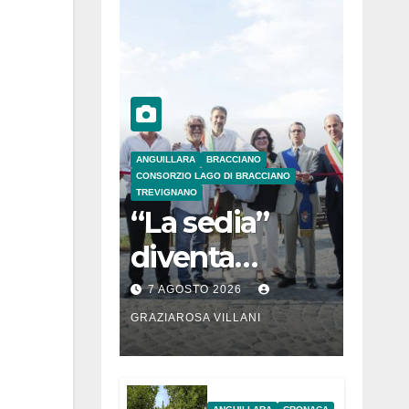
ANGUILLARA
BRACCIANO
CONSORZIO LAGO DI BRACCIANO
TREVIGNANO
“La sedia”
diventa
Belvedere sul
7 AGOSTO 2026
lago di
GRAZIAROSA VILLANI
Bracciano: ieri
l’inaugurazion