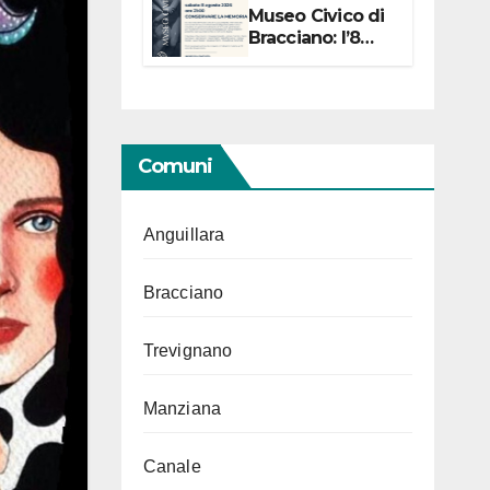
Museo Civico di
Bracciano: l’8
agosto per i 20
anni progetto
“Conservare la
memoria”
Comuni
Anguillara
Bracciano
Trevignano
Manziana
Canale