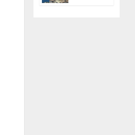
Anguillara
servono
trasparenza,
partecipazione e
scelte politiche
coraggiose”