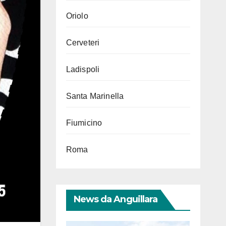
Oriolo
Cerveteri
Ladispoli
Santa Marinella
Fiumicino
Roma
News da Anguillara