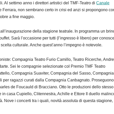
li. Al settimo anno i direttori artistici del TMF-Teatro di
Canale
 Ferrara, non sembrano certo in crisi ed anzi si propongono co
tobre a fine maggio.
ti all’inaugurazione della stagione teatrale. In programma un brin
buffet. Sarà l’occasione per tutti (l’ingresso è libero) per conosc
ia scelta culturale. Anche quest’anno l’impegno è notevole.
oniste: Compagnia Teatro Furio Camillo, Teatro Ricerche, Andre
arte. Sei le compagnie selezionate col Premio TMF Teatro
attello, Compagnia Suaviter, Compagnia del Sasso, Compagnia
coli per ragazzi curati dalla Compagnia Canbagnato. Proseguono
 Charles de Foucauld di Bracciano. Otto le produzioni dello stess
 in casa Cupiello, Clitennestra, Achille e Ettore Il duello malin
à. Nove i concerti tra i quali, novità assoluta di questa stagione, 