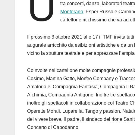
U
tra concerti, danza, laboratori teatra
Monterano
, Esper Russo e Carmine
cartellone ricchissimo che va ad ot
Il prossimo 3 ottobre 2021 alle 17 il TMF invita tut
augurale arricchito da esibizioni artistiche e da un 
vicino la struttura teatrale e per apprezzare l’amp
Coinvolte nel cartellone molte compagnie professi
Cosimo, Martina Gatto, Morfeo Company e Tracced
Amatoriale: Compagnia Fantasia, Compagnia Il B
Alchimia, Compagnia Antigone. Inoltre tre spetta
inoltre gli spettacoli in collaborazione col Teatro
Operette Morali, Luparella, Tango y passion, Natale
del vivere breve, Il padre, Il sindaco del rione Sanit
Concerto di Capodanno.