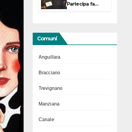
Partecipa fa
centro con due
campionesse di
Tiro a Segno in
vista delle urne
Comuni
Anguillara
Bracciano
Trevignano
Manziana
Canale