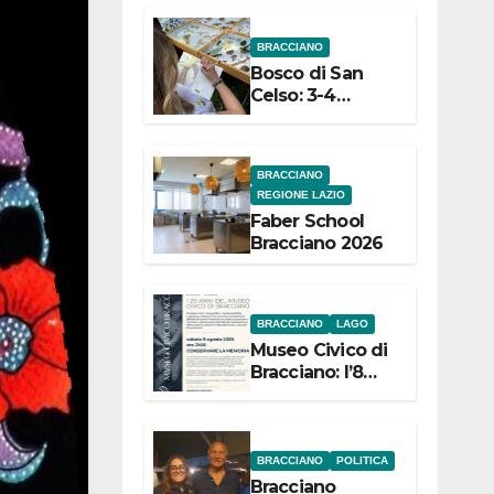
dell’Etruria
BRACCIANO
Meridionale
Bosco di San
Celso: 3-4
settembre
Terza edizione
Festival “Storie
BRACCIANO
in cielo e in
REGIONE LAZIO
terra”
Faber School
Bracciano 2026
BRACCIANO
LAGO
Museo Civico di
Bracciano: l’8
agosto per i 20
anni progetto
“Conservare la
memoria”
BRACCIANO
POLITICA
Bracciano