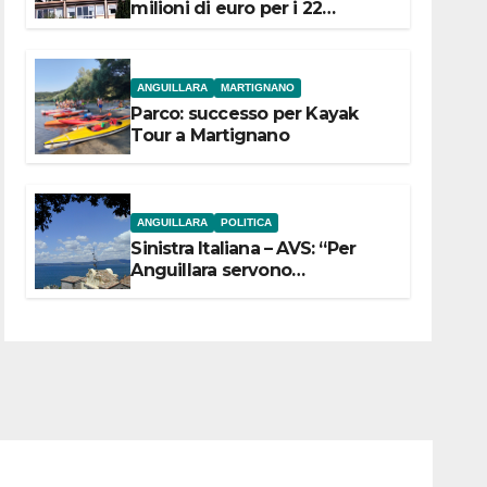
milioni di euro per i 22
Comuni dell’Etruria
Meridionale
ANGUILLARA
MARTIGNANO
Parco: successo per Kayak
Tour a Martignano
ANGUILLARA
POLITICA
Sinistra Italiana – AVS: “Per
Anguillara servono
trasparenza, partecipazione e
scelte politiche coraggiose”