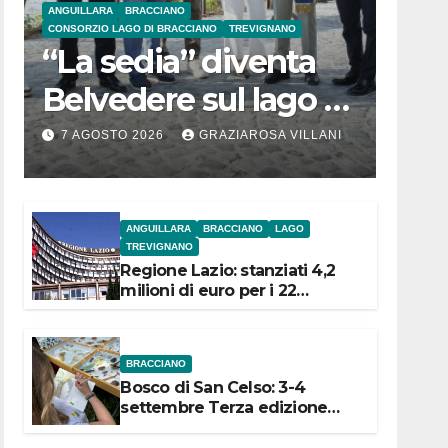
ANGUILLARA
BRACCIANO
CONSORZIO LAGO DI BRACCIANO
TREVIGNANO
“La sedia” diventa
Belvedere sul lago di
Bracciano: ieri
7 AGOSTO 2026
GRAZIAROSA VILLANI
l’inaugurazione
ANGUILLARA
BRACCIANO
LAGO
TREVIGNANO
Regione Lazio: stanziati 4,2
milioni di euro per i 22
Comuni dell’Etruria
Meridionale
BRACCIANO
Bosco di San Celso: 3-4
settembre Terza edizione
Festival “Storie in cielo e in
terra”