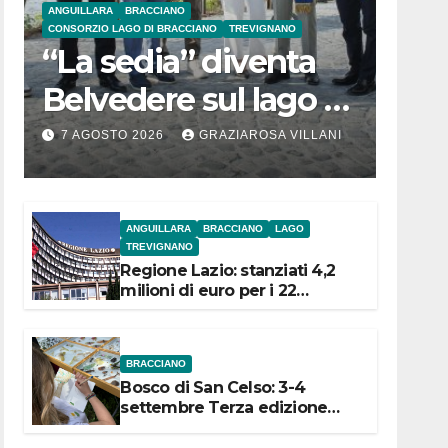
ANGUILLARA
BRACCIANO
CONSORZIO LAGO DI BRACCIANO
TREVIGNANO
“La sedia” diventa
Belvedere sul lago di
Bracciano: ieri
7 AGOSTO 2026
GRAZIAROSA VILLANI
l’inaugurazione
ANGUILLARA
BRACCIANO
LAGO
TREVIGNANO
Regione Lazio: stanziati 4,2
milioni di euro per i 22
Comuni dell’Etruria
Meridionale
BRACCIANO
Bosco di San Celso: 3-4
settembre Terza edizione
Festival “Storie in cielo e in
terra”