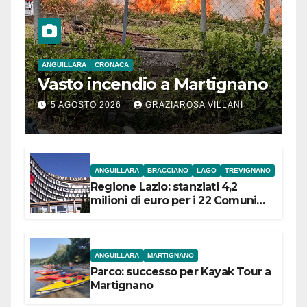
ANGUILLARA
CRONACA
Vasto incendio a Martignano
5 AGOSTO 2026
GRAZIAROSA VILLANI
ANGUILLARA
BRACCIANO
LAGO
TREVIGNANO
Regione Lazio: stanziati 4,2
milioni di euro per i 22 Comuni
dell’Etruria Meridionale
ANGUILLARA
MARTIGNANO
Parco: successo per Kayak Tour a
Martignano