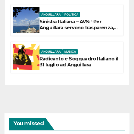
ANGUILLARA
POLITICA
Sinistra Italiana – AVS: “Per
Anguillara servono trasparenza,
partecipazione e scelte politiche
coraggiose”
ANGUILLARA
MUSICA
Radicanto e Soqquadro Italiano il
31 luglio ad Anguillara
You missed