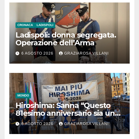
CRONACA
LADISPOLI
Ladispoli: donna segregata.
Operazione dell’Arma
6 AGOSTO 2026
GRAZIAROSA VILLANI
MONDO
Hiroshima: Sanna “Questo
81esimo anniversario sia un
monito per tutti”
6 AGOSTO 2026
GRAZIAROSA VILLANI