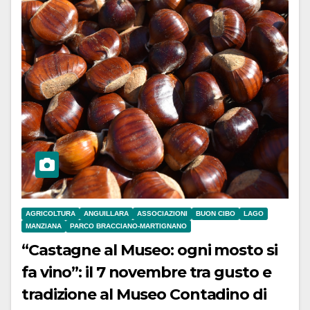
AGRICOLTURA
ANGUILLARA
ASSOCIAZIONI
BUON CIBO
LAGO
MANZIANA
PARCO BRACCIANO-MARTIGNANO
“Castagne al Museo: ogni mosto si
fa vino”: il 7 novembre tra gusto e
tradizione al Museo Contadino di