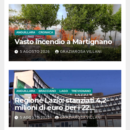
ANGUILLARA
CRONACA
Vasto incendio a Martignano
5 AGOSTO 2026
GRAZIAROSA VILLANI
ANGUILLARA
BRACCIANO
LAGO
TREVIGNANO
Regione Lazio: stanziati 4,2
milioni di euro per i 22
Comuni dell’Etruria
5 AGOSTO 2026
GRAZIAROSA VILLANI
Meridionale