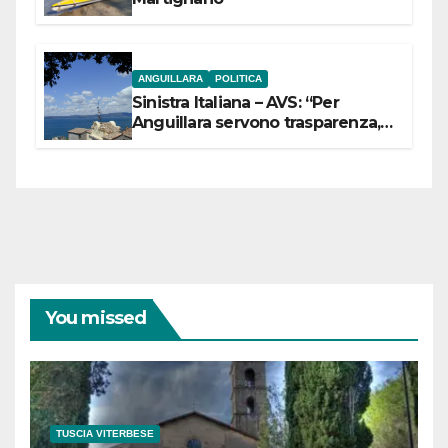
ANGUILLARA
POLITICA
Sinistra Italiana – AVS: “Per
Anguillara servono trasparenza,
partecipazione e scelte politiche
coraggiose”
You missed
TUSCIA VITERBESE