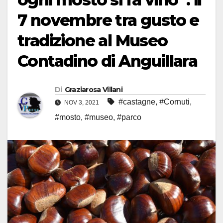
7 novembre tra gusto e
tradizione al Museo
Contadino di Anguillara
Di
Graziarosa Villani
#castagne
,
#Cornuti
,
NOV 3, 2021
#mosto
,
#museo
,
#parco