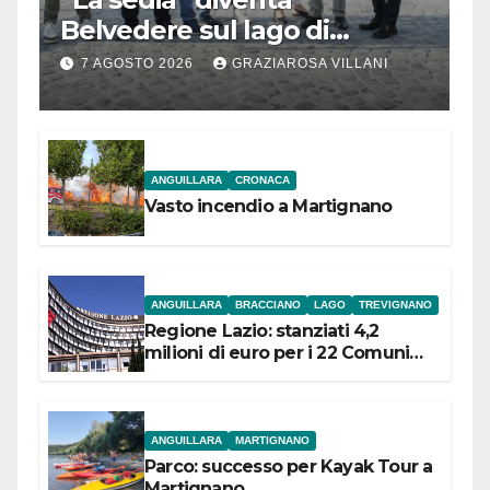
Belvedere sul lago di
Bracciano: ieri
7 AGOSTO 2026
GRAZIAROSA VILLANI
l’inaugurazione
ANGUILLARA
CRONACA
Vasto incendio a Martignano
ANGUILLARA
BRACCIANO
LAGO
TREVIGNANO
Regione Lazio: stanziati 4,2
milioni di euro per i 22 Comuni
dell’Etruria Meridionale
ANGUILLARA
MARTIGNANO
Parco: successo per Kayak Tour a
Martignano