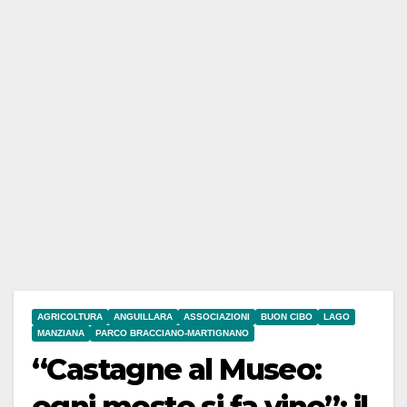
AGRICOLTURA
ANGUILLARA
ASSOCIAZIONI
BUON CIBO
LAGO
MANZIANA
PARCO BRACCIANO-MARTIGNANO
“Castagne al Museo:
ogni mosto si fa vino”: il