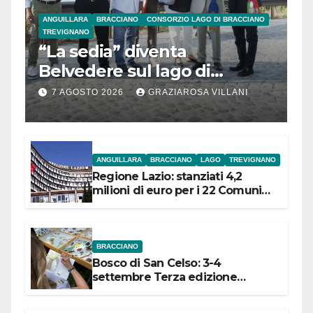
ANGUILLARA
BRACCIANO
CONSORZIO LAGO DI BRACCIANO
TREVIGNANO
“La sedia” diventa
Belvedere sul lago di
Bracciano: ieri
7 AGOSTO 2026
GRAZIAROSA VILLANI
l’inaugurazione
ANGUILLARA
BRACCIANO
LAGO
TREVIGNANO
Regione Lazio: stanziati 4,2
milioni di euro per i 22 Comuni
dell’Etruria Meridionale
BRACCIANO
Bosco di San Celso: 3-4
settembre Terza edizione
Festival “Storie in cielo e in terra”