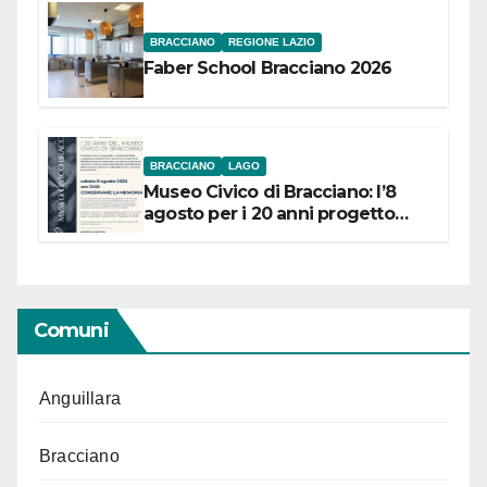
BRACCIANO
REGIONE LAZIO
Faber School Bracciano 2026
BRACCIANO
LAGO
Museo Civico di Bracciano: l’8
agosto per i 20 anni progetto
“Conservare la memoria”
Comuni
Anguillara
Bracciano