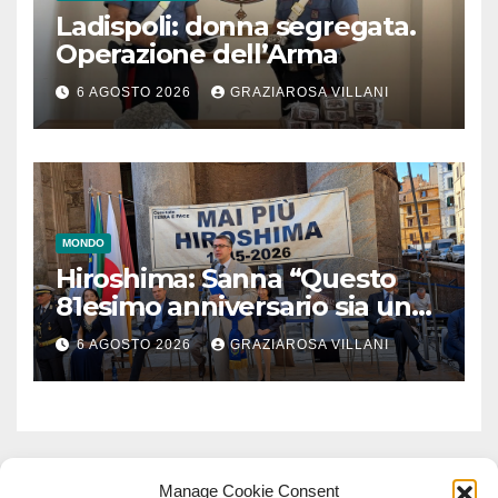
Ladispoli: donna segregata.
Operazione dell’Arma
6 AGOSTO 2026
GRAZIAROSA VILLANI
MONDO
Hiroshima: Sanna “Questo
81esimo anniversario sia un
monito per tutti”
6 AGOSTO 2026
GRAZIAROSA VILLANI
Manage Cookie Consent