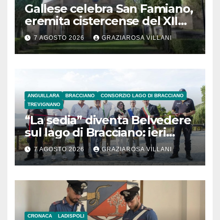
Gallese celebra San Famiano,
eremita cistercense del XII
secolo
7 AGOSTO 2026
GRAZIAROSA VILLANI
ANGUILLARA
BRACCIANO
CONSORZIO LAGO DI BRACCIANO
TREVIGNANO
“La sedia” diventa Belvedere
sul lago di Bracciano: ieri
l’inaugurazione
7 AGOSTO 2026
GRAZIAROSA VILLANI
CRONACA
LADISPOLI