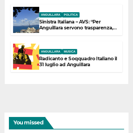
ANGUILLARA
POLITICA
Sinistra Italiana – AVS: “Per
Anguillara servono trasparenza,
partecipazione e scelte politiche
coraggiose”
ANGUILLARA
MUSICA
Radicanto e Soqquadro Italiano il
31 luglio ad Anguillara
You missed