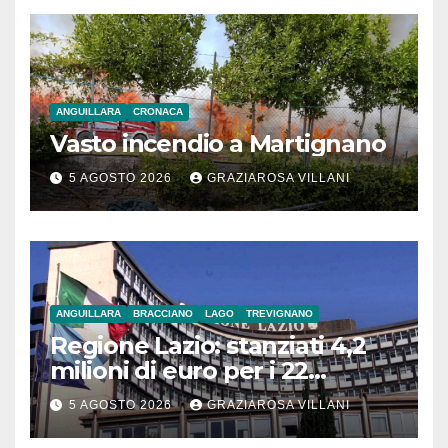
ANGUILLARA
CRONACA
Vasto incendio a Martignano
5 AGOSTO 2026
GRAZIAROSA VILLANI
ANGUILLARA
BRACCIANO
LAGO
TREVIGNANO
Regione Lazio: stanziati 4,2
milioni di euro per i 22
Comuni dell’Etruria
5 AGOSTO 2026
GRAZIAROSA VILLANI
Meridionale