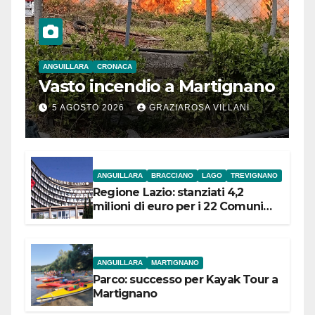
ANGUILLARA
CRONACA
Vasto incendio a Martignano
5 AGOSTO 2026
GRAZIAROSA VILLANI
ANGUILLARA
BRACCIANO
LAGO
TREVIGNANO
Regione Lazio: stanziati 4,2
milioni di euro per i 22 Comuni
dell’Etruria Meridionale
ANGUILLARA
MARTIGNANO
Parco: successo per Kayak Tour a
Martignano