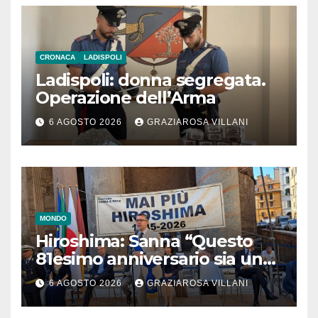
CRONACA
LADISPOLI
Ladispoli: donna segregata.
Operazione dell’Arma
6 AGOSTO 2026
GRAZIAROSA VILLANI
MONDO
Hiroshima: Sanna “Questo
81esimo anniversario sia un
monito per tutti”
6 AGOSTO 2026
GRAZIAROSA VILLANI