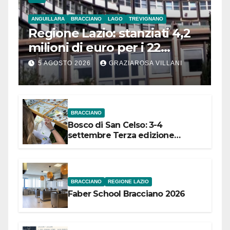
ANGUILLARA
BRACCIANO
LAGO
TREVIGNANO
Regione Lazio: stanziati 4,2
milioni di euro per i 22
Comuni dell’Etruria
5 AGOSTO 2026
GRAZIAROSA VILLANI
Meridionale
BRACCIANO
Bosco di San Celso: 3-4
settembre Terza edizione
Festival “Storie in cielo e in terra”
BRACCIANO
REGIONE LAZIO
Faber School Bracciano 2026