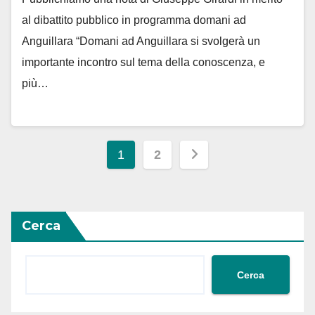
al dibattito pubblico in programma domani ad
Anguillara “Domani ad Anguillara si svolgerà un
importante incontro sul tema della conoscenza, e
più…
Paginazione
1
2
degli
articoli
Cerca
Cerca