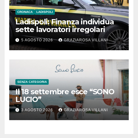
CRONACA
LADISPOLI
Ladispoli: Finanza individua
sette lavoratori irregolari
5 AGOSTO 2026
GRAZIAROSA VILLANI
SENZA CATEGORIA
Il 18 settembre esce “SONO
LUCIO”
3 AGOSTO 2026
GRAZIAROSA VILLANI