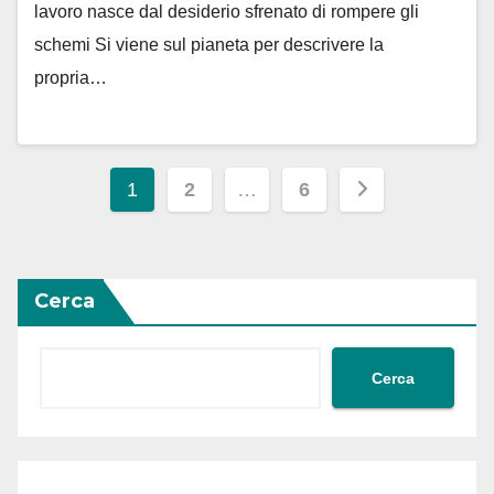
lavoro nasce dal desiderio sfrenato di rompere gli
schemi Si viene sul pianeta per descrivere la
propria…
Paginazione
1
2
…
6
degli
articoli
Cerca
Cerca