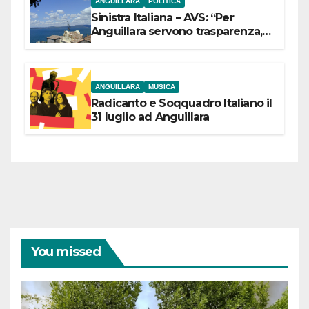
ANGUILLARA
POLITICA
Sinistra Italiana – AVS: “Per
Anguillara servono trasparenza,
partecipazione e scelte politiche
coraggiose”
ANGUILLARA
MUSICA
Radicanto e Soqquadro Italiano il
31 luglio ad Anguillara
You missed