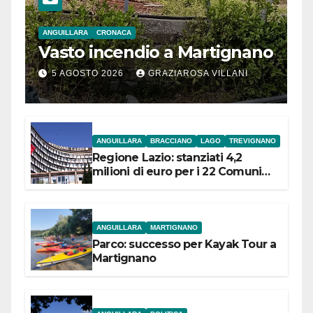
ANGUILLARA
CRONACA
Vasto incendio a Martignano
5 AGOSTO 2026
GRAZIAROSA VILLANI
ANGUILLARA
BRACCIANO
LAGO
TREVIGNANO
Regione Lazio: stanziati 4,2
milioni di euro per i 22 Comuni
dell’Etruria Meridionale
ANGUILLARA
MARTIGNANO
Parco: successo per Kayak Tour a
Martignano