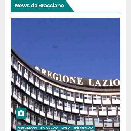
News da Bracciano
ANGUILLARA
BRACCIANO
LAGO
TREVIGNANO