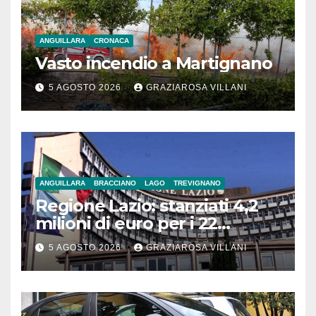
ANGUILLARA
CRONACA
Vasto incendio a Martignano
5 AGOSTO 2026
GRAZIAROSA VILLANI
ANGUILLARA
BRACCIANO
LAGO
TREVIGNANO
Regione Lazio: stanziati 4,2
milioni di euro per i 22
Comuni dell’Etruria
5 AGOSTO 2026
GRAZIAROSA VILLANI
Meridionale