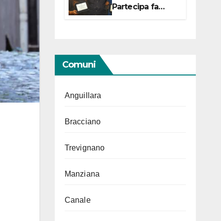
Partecipa fa
centro con due
campionesse di
Tiro a Segno in
vista delle urne
Comuni
Anguillara
Bracciano
Trevignano
Manziana
Canale