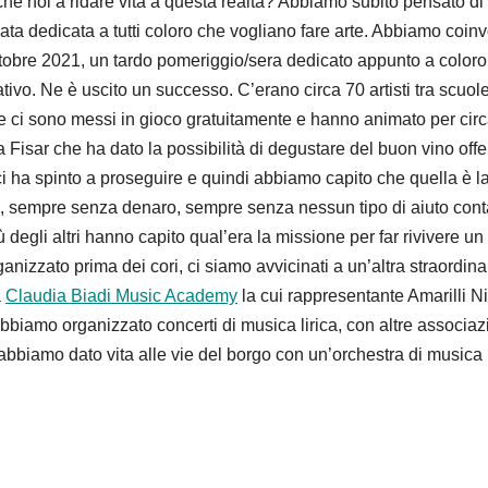
 noi a ridare vita a questa realtà? Abbiamo subito pensato di
ata dedicata a tutti coloro che vogliano fare arte. Abbiamo coinv
 ottobre 2021, un tardo pomeriggio/sera dedicato appunto a color
ativo. Ne è uscito un successo. C’erano circa 70 artisti tra scuole
he ci sono messi in gioco gratuitamente e hanno animato per cir
a Fisar che ha dato la possibilità di degustare del buon vino offe
o ci ha spinto a proseguire e quindi abbiamo capito che quella è l
o, sempre senza denaro, sempre senza nessun tipo di aiuto con
 degli altri hanno capito qual’era la missione per far rivivere un
izzato prima dei cori, ci siamo avvicinati a un’altra straordina
a
Claudia Biadi Music Academy
la cui rappresentante Amarilli N
bbiamo organizzato concerti di musica lirica, con altre associaz
bbiamo dato vita alle vie del borgo con un’orchestra di musica