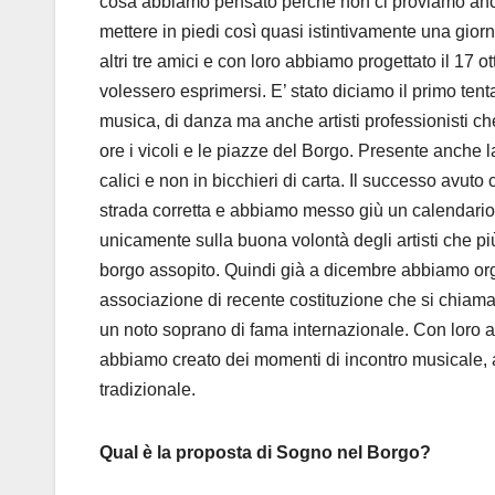
cosa abbiamo pensato perché non ci proviamo anche
mettere in piedi così quasi istintivamente una giorn
altri tre amici e con loro abbiamo progettato il 17
volessero esprimersi. E’ stato diciamo il primo tent
musica, di danza ma anche artisti professionisti c
ore i vicoli e le piazze del Borgo. Presente anche l
calici e non in bicchieri di carta. Il successo avut
strada corretta e abbiamo messo giù un calendari
unicamente sulla buona volontà degli artisti che più
borgo assopito. Quindi già a dicembre abbiamo organ
associazione di recente costituzione che si chiam
un noto soprano di fama internazionale. Con loro a
abbiamo creato dei momenti di incontro musicale, a
tradizionale.
Qual è la proposta di Sogno nel Borgo?