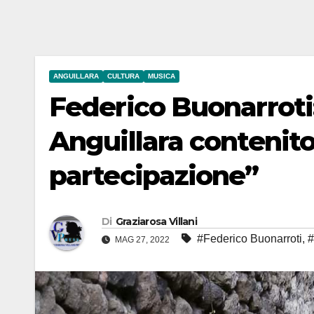
ANGUILLARA
CULTURA
MUSICA
Federico Buonarroti
Anguillara contenito
partecipazione”
Di
Graziarosa Villani
#Federico Buonarroti
,
#
MAG 27, 2022