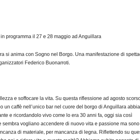
e in programma il 27 e 28 maggio ad Anguillara
llara si anima con Sogno nel Borgo. Una manifestazione di spett
organizzatori Federico Buonarroti.
ezza e soffocare la vita. Su questa riflessione ad agosto scors
n caffè nell’unico bar nel cuore del borgo di Anguillara abbi
nante e ricordandolo vivo come lo era 30 anni fa, oggi sia così
che sembra vogliano accendere di nuovo vita e passione ma sono
ancanza di materiale, per mancanza di legna. Riflettendo su que