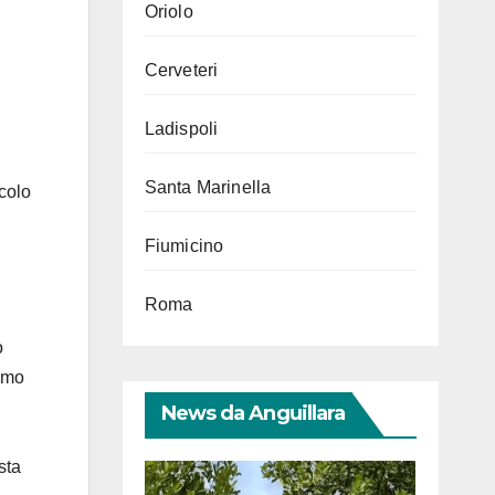
Oriolo
Cerveteri
Ladispoli
Santa Marinella
acolo
Fiumicino
Roma
o
amo
News da Anguillara
sta