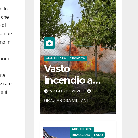
olto
o che
 di
ca due
rto in
a
tando
ANGUILLARA
CRONACA
Vasto
ria
incendio a
izza è
Martignano
5 AGOSTO 2026
ioni
GRAZIAROSA VILLANI
ANGUILLARA
BRACCIANO
LAGO