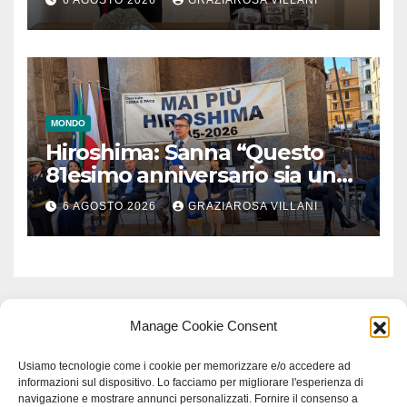
6 AGOSTO 2026
GRAZIAROSA VILLANI
MONDO
Hiroshima: Sanna “Questo
81esimo anniversario sia un
monito per tutti”
6 AGOSTO 2026
GRAZIAROSA VILLANI
Manage Cookie Consent
Usiamo tecnologie come i cookie per memorizzare e/o accedere ad
informazioni sul dispositivo. Lo facciamo per migliorare l'esperienza di
navigazione e mostrare annunci personalizzati. Fornire il consenso a