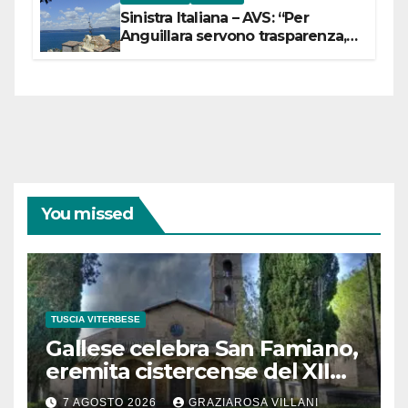
Sinistra Italiana – AVS: “Per
Anguillara servono trasparenza,
partecipazione e scelte politiche
coraggiose”
You missed
TUSCIA VITERBESE
Gallese celebra San Famiano,
eremita cistercense del XII
secolo
7 AGOSTO 2026
GRAZIAROSA VILLANI