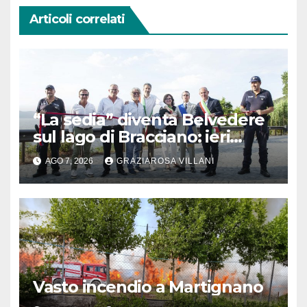
Articoli correlati
“La sedia” diventa Belvedere
sul lago di Bracciano: ieri
l’inaugurazione
AGO 7, 2026
GRAZIAROSA VILLANI
Vasto incendio a Martignano