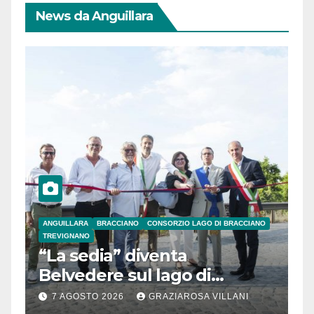
News da Anguillara
ANGUILLARA
BRACCIANO
CONSORZIO LAGO DI BRACCIANO
TREVIGNANO
“La sedia” diventa
Belvedere sul lago di
Bracciano: ieri
7 AGOSTO 2026
GRAZIAROSA VILLANI