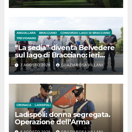
ANGUILLARA
BRACCIANO
CONSORZIO LAGO DI BRACCIANO
TREVIGNANO
“La sedia” diventa Belvedere
sul lago di Bracciano: ieri
l’inaugurazione
7 AGOSTO 2026
GRAZIAROSA VILLANI
CRONACA
LADISPOLI
Ladispoli: donna segregata.
Operazione dell’Arma