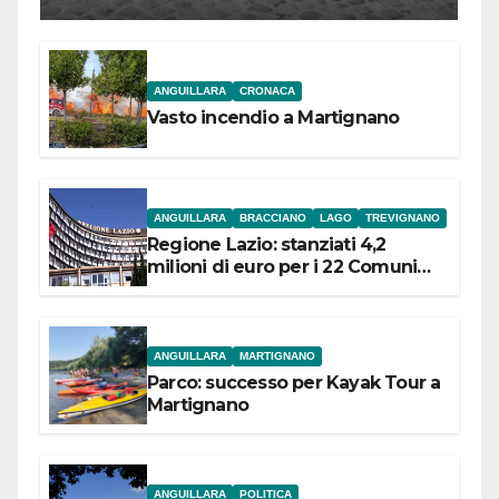
l’inaugurazione
ANGUILLARA
CRONACA
Vasto incendio a Martignano
ANGUILLARA
BRACCIANO
LAGO
TREVIGNANO
Regione Lazio: stanziati 4,2
milioni di euro per i 22 Comuni
dell’Etruria Meridionale
ANGUILLARA
MARTIGNANO
Parco: successo per Kayak Tour a
Martignano
ANGUILLARA
POLITICA