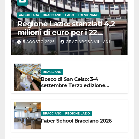
ANGUILLARA
BRACCIANO
LAGO
TREVIGNANO
Regione Lazio: stanziati 4,2
milioni di euro per i 22
Comuni dell’Etruria
5 AGOSTO 2026
GRAZIAROSA VILLANI
Meridionale
BRACCIANO
Bosco di San Celso: 3-4
settembre Terza edizione
Festival “Storie in cielo e in terra”
BRACCIANO
REGIONE LAZIO
Faber School Bracciano 2026