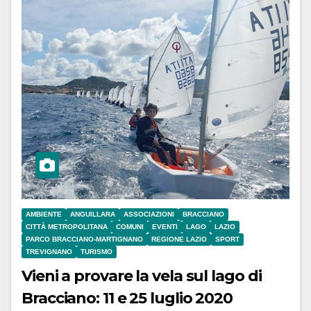
AMBIENTE
ANGUILLARA
ASSOCIAZIONI
BRACCIANO
CITTÀ METROPOLITANA
COMUNI
EVENTI
LAGO
LAZIO
PARCO BRACCIANO-MARTIGNANO
REGIONE LAZIO
SPORT
TREVIGNANO
TURISMO
Vieni a provare la vela sul lago di
Bracciano: 11 e 25 luglio 2020