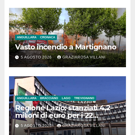
ANGUILLARA
CRONACA
Vasto incendio a Martignano
5 AGOSTO 2026
GRAZIAROSA VILLANI
ANGUILLARA
BRACCIANO
LAGO
TREVIGNANO
Regione Lazio: stanziati 4,2
milioni di euro per i 22
Comuni dell’Etruria
5 AGOSTO 2026
GRAZIAROSA VILLANI
Meridionale