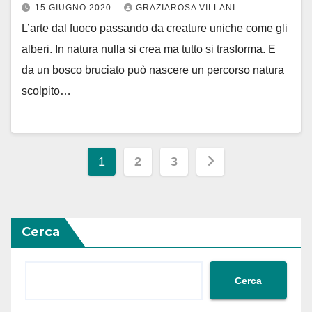
15 GIUGNO 2020
GRAZIAROSA VILLANI
L’arte dal fuoco passando da creature uniche come gli
alberi. In natura nulla si crea ma tutto si trasforma. E
da un bosco bruciato può nascere un percorso natura
scolpito…
Paginazione
1
2
3
degli
articoli
Cerca
Cerca