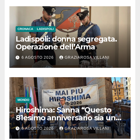
CRONACA
LADISPOLI
Ladispoli: donna segregata.
Operazione dell’Arma
6 AGOSTO 2026
GRAZIAROSA VILLANI
MONDO
Hiroshima: Sanna “Questo
81esimo anniversario sia un
monito per tutti”
6 AGOSTO 2026
GRAZIAROSA VILLANI