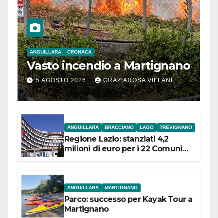
ANGUILLARA
CRONACA
Vasto incendio a Martignano
5 AGOSTO 2026
GRAZIAROSA VILLANI
ANGUILLARA
BRACCIANO
LAGO
TREVIGNANO
Regione Lazio: stanziati 4,2
milioni di euro per i 22 Comuni
dell’Etruria Meridionale
ANGUILLARA
MARTIGNANO
Parco: successo per Kayak Tour a
Martignano