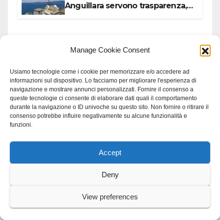
Anguillara servono trasparenza,
partecipazione e scelte politiche
coraggiose”
Manage Cookie Consent
Usiamo tecnologie come i cookie per memorizzare e/o accedere ad
informazioni sul dispositivo. Lo facciamo per migliorare l'esperienza di
navigazione e mostrare annunci personalizzati. Fornire il consenso a
queste tecnologie ci consente di elaborare dati quali il comportamento
You missed
durante la navigazione o ID univoche su questo sito. Non fornire o ritirare il
consenso potrebbe influire negativamente su alcune funzionalità e
funzioni.
Accept
TUSCIA VITERBESE
Gallese celebra San Famiano,
Deny
eremita cistercense del XII
secolo
View preferences
7 AGOSTO 2026
GRAZIAROSA VILLANI