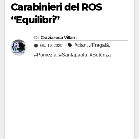
Carabinieri del ROS
“Equilibri”
Di
Graziarosa Villani
#clan
,
#Fragalà
,
GIU 16, 2020
#Pomezia
,
#Santapaola
,
#Setenza