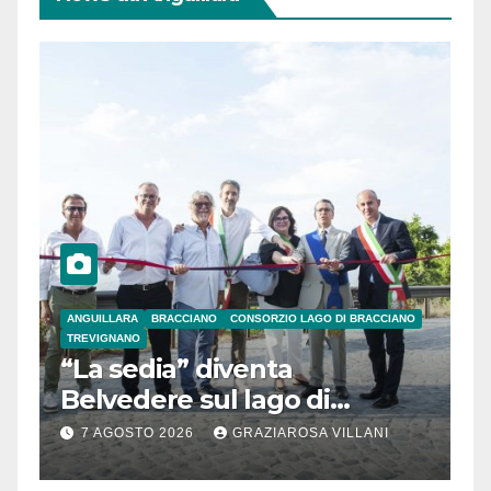
ANGUILLARA
BRACCIANO
CONSORZIO LAGO DI BRACCIANO
TREVIGNANO
“La sedia” diventa
Belvedere sul lago di
Bracciano: ieri
7 AGOSTO 2026
GRAZIAROSA VILLANI
l’inaugurazione