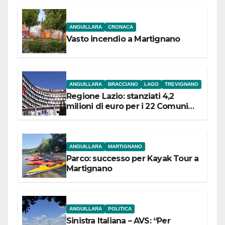
ANGUILLARA
CRONACA
Vasto incendio a Martignano
ANGUILLARA
BRACCIANO
LAGO
TREVIGNANO
Regione Lazio: stanziati 4,2
milioni di euro per i 22 Comuni
dell’Etruria Meridionale
ANGUILLARA
MARTIGNANO
Parco: successo per Kayak Tour a
Martignano
ANGUILLARA
POLITICA
Sinistra Italiana – AVS: “Per