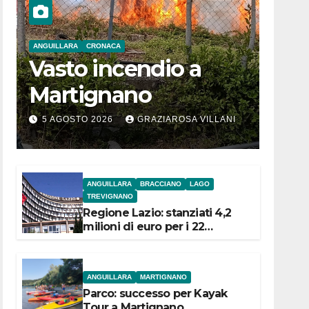
ANGUILLARA
CRONACA
Vasto incendio a
Martignano
5 AGOSTO 2026
GRAZIAROSA VILLANI
ANGUILLARA
BRACCIANO
LAGO
TREVIGNANO
Regione Lazio: stanziati 4,2
milioni di euro per i 22
Comuni dell’Etruria
Meridionale
ANGUILLARA
MARTIGNANO
Parco: successo per Kayak
Tour a Martignano