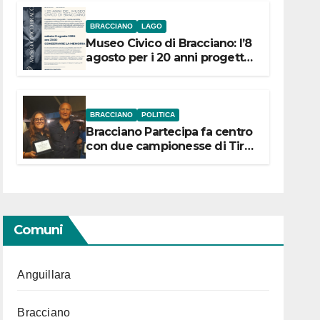
BRACCIANO
LAGO
Museo Civico di Bracciano: l’8
agosto per i 20 anni progetto
“Conservare la memoria”
BRACCIANO
POLITICA
Bracciano Partecipa fa centro
con due campionesse di Tiro
a Segno in vista delle urne
Comuni
Anguillara
Bracciano