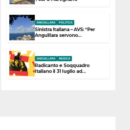
ANGUILLARA
POLITICA
Sinistra Italiana – AVS: “Per
Anguillara servono
trasparenza, partecipazione e
scelte politiche coraggiose”
ANGUILLARA
MUSICA
Radicanto e Soqquadro
Italiano il 31 luglio ad
Anguillara