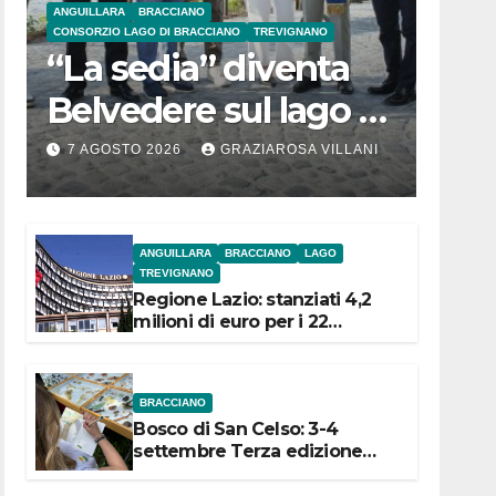
ANGUILLARA
BRACCIANO
CONSORZIO LAGO DI BRACCIANO
TREVIGNANO
“La sedia” diventa
Belvedere sul lago di
Bracciano: ieri
7 AGOSTO 2026
GRAZIAROSA VILLANI
l’inaugurazione
ANGUILLARA
BRACCIANO
LAGO
TREVIGNANO
Regione Lazio: stanziati 4,2
milioni di euro per i 22
Comuni dell’Etruria
Meridionale
BRACCIANO
Bosco di San Celso: 3-4
settembre Terza edizione
Festival “Storie in cielo e in
terra”