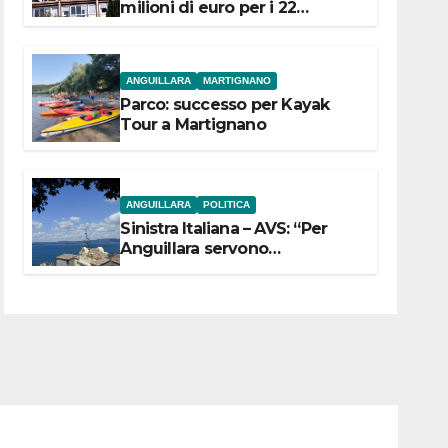
milioni di euro per i 22
Comuni dell’Etruria
Meridionale
ANGUILLARA
MARTIGNANO
Parco: successo per Kayak
Tour a Martignano
ANGUILLARA
POLITICA
Sinistra Italiana – AVS: “Per
Anguillara servono
trasparenza, partecipazione e
scelte politiche coraggiose”