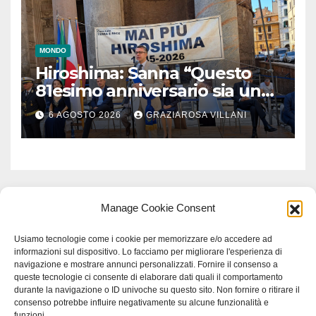
MONDO
Hiroshima: Sanna “Questo
81esimo anniversario sia un
monito per tutti”
6 AGOSTO 2026
GRAZIAROSA VILLANI
Manage Cookie Consent
Usiamo tecnologie come i cookie per memorizzare e/o accedere ad
informazioni sul dispositivo. Lo facciamo per migliorare l'esperienza di
navigazione e mostrare annunci personalizzati. Fornire il consenso a
queste tecnologie ci consente di elaborare dati quali il comportamento
durante la navigazione o ID univoche su questo sito. Non fornire o ritirare il
consenso potrebbe influire negativamente su alcune funzionalità e
funzioni.