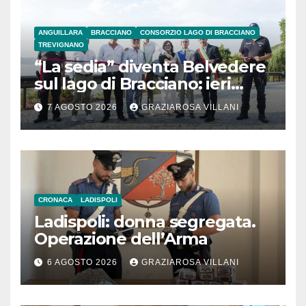
ANGUILLARA
BRACCIANO
CONSORZIO LAGO DI BRACCIANO
TREVIGNANO
“La sedia” diventa Belvedere
sul lago di Bracciano: ieri
l’inaugurazione
7 AGOSTO 2026
GRAZIAROSA VILLANI
CRONACA
LADISPOLI
Ladispoli: donna segregata.
Operazione dell’Arma
6 AGOSTO 2026
GRAZIAROSA VILLANI