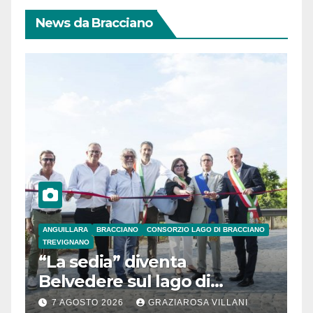
News da Bracciano
ANGUILLARA
BRACCIANO
CONSORZIO LAGO DI BRACCIANO
TREVIGNANO
“La sedia” diventa
Belvedere sul lago di
Bracciano: ieri
7 AGOSTO 2026
GRAZIAROSA VILLANI