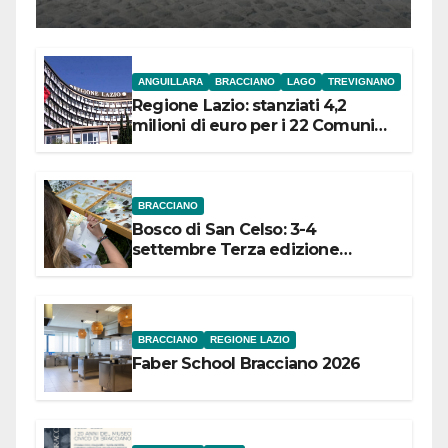
l’inaugurazione
ANGUILLARA
BRACCIANO
LAGO
TREVIGNANO
Regione Lazio: stanziati 4,2
milioni di euro per i 22 Comuni
dell’Etruria Meridionale
BRACCIANO
Bosco di San Celso: 3-4
settembre Terza edizione
Festival “Storie in cielo e in terra”
BRACCIANO
REGIONE LAZIO
Faber School Bracciano 2026