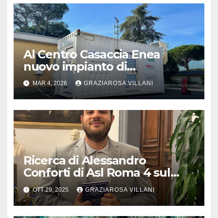
Al Centro Casaccia Enea
nuovo impianto di
separazione idrogeno-
MAR 4, 2026
GRAZIAROSA VILLANI
metano
Ricerca di Alessandro
Conforti di Asl Roma 4 sul
Journal of Clinical Medicine
OTT 29, 2025
GRAZIAROSA VILLANI