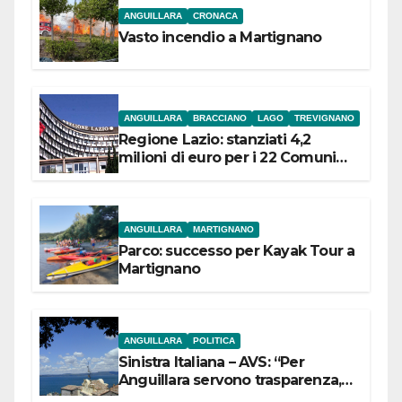
ANGUILLARA
CRONACA
Vasto incendio a Martignano
ANGUILLARA
BRACCIANO
LAGO
TREVIGNANO
Regione Lazio: stanziati 4,2
milioni di euro per i 22 Comuni
dell’Etruria Meridionale
ANGUILLARA
MARTIGNANO
Parco: successo per Kayak Tour a
Martignano
ANGUILLARA
POLITICA
Sinistra Italiana – AVS: “Per
Anguillara servono trasparenza,
partecipazione e scelte politiche