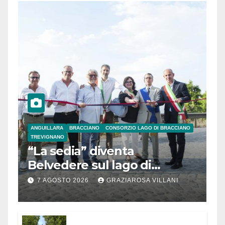
ANGUILLARA
BRACCIANO
CONSORZIO LAGO DI BRACCIANO
TREVIGNANO
“La sedia” diventa
Belvedere sul lago di
Bracciano: ieri
7 AGOSTO 2026
GRAZIAROSA VILLANI
l’inaugurazione