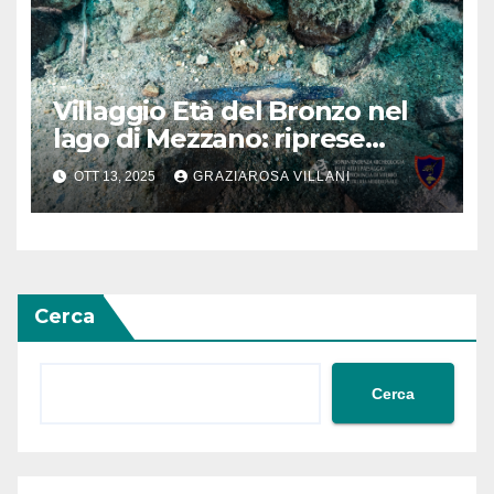
Villaggio Età del Bronzo nel
lago di Mezzano: riprese
ricerche archeologiche
OTT 13, 2025
GRAZIAROSA VILLANI
subacquee
Cerca
Cerca