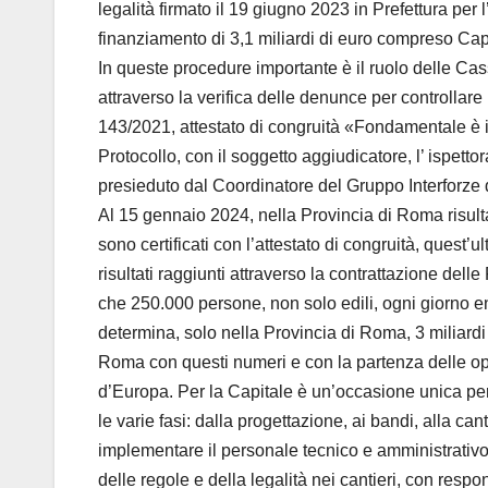
legalità firmato il 19 giugno 2023 in Prefettura per 
finanziamento di 3,1 miliardi di euro compreso Ca
In queste procedure importante è il ruolo delle Casse
attraverso la verifica delle denunce per controllare
143/2021, attestato di congruità «Fondamentale è il 
Protocollo, con il soggetto aggiudicatore, l’ ispett
presieduto dal Coordinatore del Gruppo Interforze d
Al 15 gennaio 2024, nella Provincia di Roma risultan
sono certificati con l’attestato di congruità, quest’u
risultati raggiunti attraverso la contrattazione delle
che 250.000 persone, non solo edili, ogni giorno en
determina, solo nella Provincia di Roma, 3 miliardi
Roma con questi numeri e con la partenza delle op
d’Europa. Per la Capitale è un’occasione unica per
le varie fasi: dalla progettazione, ai bandi, alla ca
implementare il personale tecnico e amministrativo, 
delle regole e della legalità nei cantieri, con resp