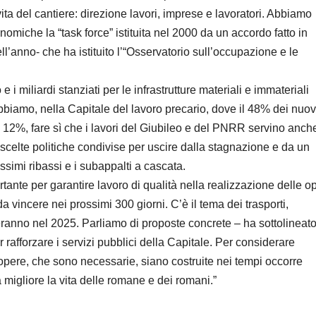
ita del cantiere: direzione lavori, imprese e lavoratori. Abbiamo
iche la “task force” istituita nel 2000 da un accordo fatto in
ll’anno- che ha istituito l’“Osservatorio sull’occupazione e le
 i miliardi stanziati per le infrastrutture materiali e immateriali
biamo, nella Capitale del lavoro precario, dove il 48% dei nuov
el 12%, fare sì che i lavori del Giubileo e del PNRR servino anch
 scelte politiche condivise per uscire dalla stagnazione e da un
ssimi ribassi e i subappalti a cascata.
tante per garantire lavoro di qualità nella realizzazione delle o
 vincere nei prossimi 300 giorni. C’è il tema dei trasporti,
eranno nel 2025. Parliamo di proposte concrete – ha sottolineato
afforzare i servizi pubblici della Capitale. Per considerare
 opere, che sono necessarie, siano costruite nei tempi occorre
a migliore la vita delle romane e dei romani.”