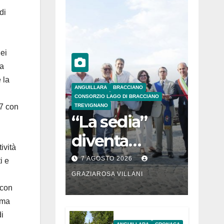
di
nei
la
 la
ANGUILLARA
BRACCIANO
CONSORZIO LAGO DI BRACCIANO
 7 con
TREVIGNANO
“La sedia”
diventa
ività
Belvedere sul
7 AGOSTO 2026
i e
lago di
GRAZIAROSA VILLANI
 con
Bracciano: ieri
sma
l’inaugurazion
i