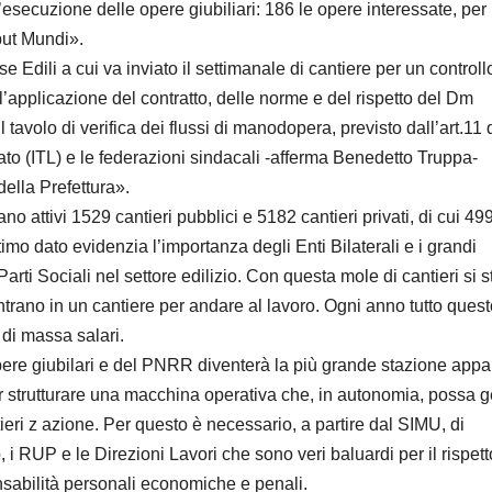
l’esecuzione delle opere giubiliari: 186 le opere interessate, per
put Mundi».
 Edili a cui va inviato il settimanale di cantiere per un controll
 l’applicazione del contratto, delle norme e del rispetto del Dm
tavolo di verifica dei flussi di manodopera, previsto dall’art.11 
orato (ITL) e le federazioni sindacali -afferma Benedetto Truppa-
ella Prefettura».
o attivi 1529 cantieri pubblici e 5182 cantieri privati, di cui 49
ltimo dato evidenzia l’importanza degli Enti Bilaterali e i grandi
 Parti Sociali nel settore edilizio. Con questa mole di cantieri si 
trano in un cantiere per andare al lavoro. Ogni anno tutto quest
 di massa salari.
ere giubilari e del PNRR diventerà la più grande stazione appa
 strutturare una macchina operativa che, in autonomia, possa g
ntieri z azione. Per questo è necessario, a partire dal SIMU, di
i RUP e le Direzioni Lavori che sono veri baluardi per il rispett
onsabilità personali economiche e penali.