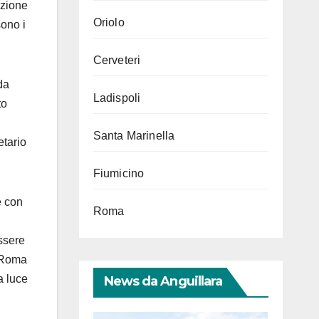
azione
Oriolo
sono i
Cerveteri
da
Ladispoli
to
Santa Marinella
etario
Fiumicino
e con
Roma
ssere
i Roma
a luce
News da Anguillara