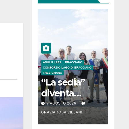
ANGUILLARA
BRACCIANO
CONSORZIO LAGO DI BRACCIANO
TREVIGNANO
“La sedia”
diventa
Belvedere sul
7 AGOSTO 2026
lago di
GRAZIAROSA VILLANI
Bracciano: ieri