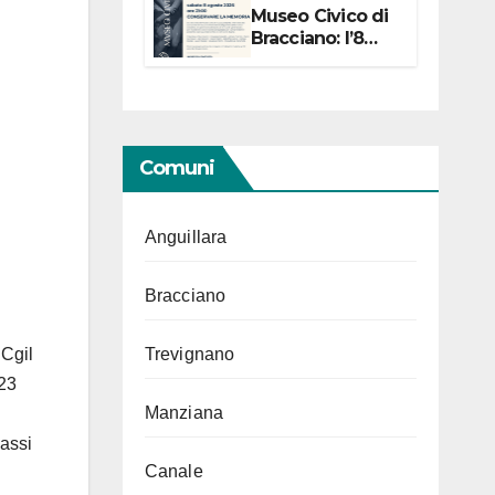
Museo Civico di
Bracciano: l’8
agosto per i 20
anni progetto
“Conservare la
memoria”
Comuni
Anguillara
Bracciano
 Cgil
Trevignano
023
Manziana
bassi
Canale