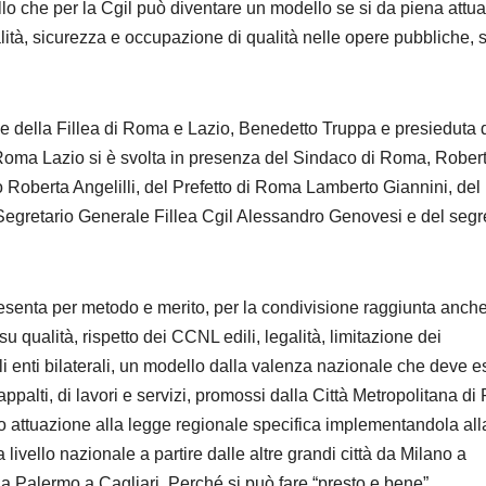
lo che per la Cgil può diventare un modello se si da piena attu
galità, sicurezza e occupazione di qualità nelle opere pubbliche, 
le della Fillea di Roma e Lazio, Benedetto Truppa e presieduta 
 Roma Lazio si è svolta in presenza del Sindaco di Roma, Rober
o Roberta Angelilli, del Prefetto di Roma Lamberto Giannini, del
egretario Generale Fillea Cgil Alessandro Genovesi e del segr
presenta per metodo e merito, per la condivisione raggiunta anch
u qualità, rispetto dei CCNL edili, legalità, limitazione dei
i enti bilaterali, un modello dalla valenza nazionale che deve e
appalti, di lavori e servizi, promossi dalla Città Metropolitana d
ndo attuazione alla legge regionale specifica implementandola all
 livello nazionale a partire dalle altre grandi città da Milano a
a Palermo a Cagliari. Perché si può fare “presto e bene”,