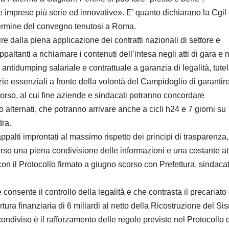
e imprese più serie ed innovative». E’ quanto dichiarano la Cgil 
termine del convegno tenutosi a Roma.
rtire dalla piena applicazione dei contratti nazionali di settore e
paltanti a richiamare i contenuti dell’intesa negli atti di gara e 
 antidumping salariale e contrattuale a garanzia di legalità, tute
zie essenziali a fronte della volontà del Campidoglio di garantire
 corso, al cui fine aziende e sindacati potranno concordare
o alternati, che potranno arrivare anche a cicli h24 e 7 giorni su
dra.
i appalti improntati al massimo rispetto dei principi di trasparenza,
erso una piena condivisione delle informazioni e una costante att
a con il Protocollo firmato a giugno scorso con Prefettura, sindacat
consente il controllo della legalità e che contrasta il precariato
rtura finanziaria di 6 miliardi al netto della Ricostruzione del Si
iviso è il rafforzamento delle regole previste nel Protocollo d