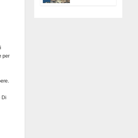
Anguillara
servono
trasparenza,
partecipazione e
scelte politiche
coraggiose”
i
e per
pere.
 Di