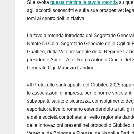
Si è svolta
questa mattina la tavola rotonda
su quel
agli accordi sottoscritti e sulle sue prospettive: le
temi al centro dell’iniziativa.
La tavola rotonda introdotta dal Segretario Genera
Natale Di Cola, Segretario Generale della Cgil di
Gualtieri, della Vicepresidente della Regione Lazi
presidente Ance – Acer Roma Antonio Ciucci, del S
Generale Cgil Maurizio Landini.
«Il Protocollo sugli appalti del Giubileo 2025 rap
le associazioni di impresa, per le norme vincolanti s
subappalti, salute e sicurezza, coinvolgimento degl
esportato: a livello romano estendendolo a tutti gli 
e dalle società controllate; a livello regionale da
delle innovazioni presenti nel protocollo Giubileo; a
Venezia, da Bologna a Firenze, da Napoli a Bari, d