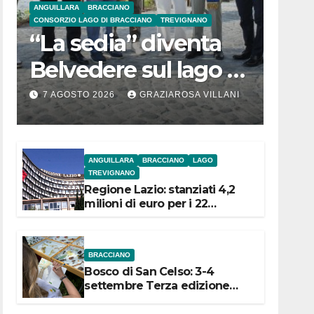
ANGUILLARA
BRACCIANO
CONSORZIO LAGO DI BRACCIANO
TREVIGNANO
“La sedia” diventa
Belvedere sul lago di
Bracciano: ieri
7 AGOSTO 2026
GRAZIAROSA VILLANI
l’inaugurazione
ANGUILLARA
BRACCIANO
LAGO
TREVIGNANO
Regione Lazio: stanziati 4,2
milioni di euro per i 22
Comuni dell’Etruria
Meridionale
BRACCIANO
Bosco di San Celso: 3-4
settembre Terza edizione
Festival “Storie in cielo e in
terra”