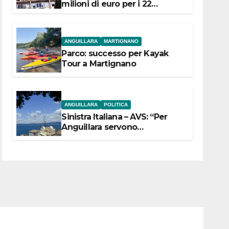
milioni di euro per i 22
Comuni dell’Etruria
Meridionale
ANGUILLARA
MARTIGNANO
Parco: successo per Kayak
Tour a Martignano
ANGUILLARA
POLITICA
Sinistra Italiana – AVS: “Per
Anguillara servono
trasparenza, partecipazione e
scelte politiche coraggiose”