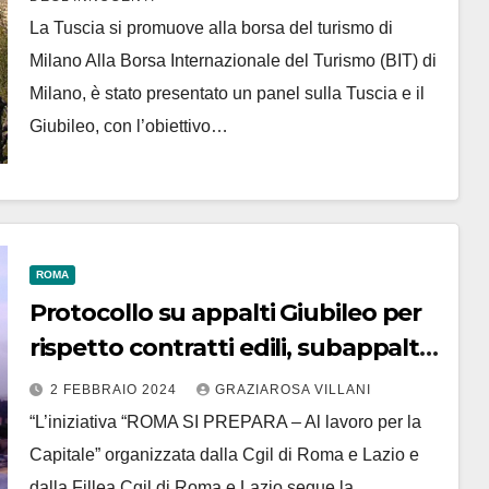
La Tuscia si promuove alla borsa del turismo di
Milano Alla Borsa Internazionale del Turismo (BIT) di
Milano, è stato presentato un panel sulla Tuscia e il
Giubileo, con l’obiettivo…
ROMA
Protocollo su appalti Giubileo per
rispetto contratti edili, subappalti
e sicurezza
2 FEBBRAIO 2024
GRAZIAROSA VILLANI
“L’iniziativa “ROMA SI PREPARA – Al lavoro per la
Capitale” organizzata dalla Cgil di Roma e Lazio e
dalla Fillea Cgil di Roma e Lazio segue la