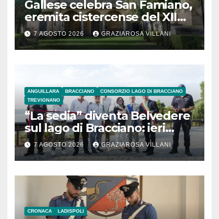
Gallese celebra San Famiano,
eremita cistercense del XII
secolo
7 AGOSTO 2026
GRAZIAROSA VILLANI
ANGUILLARA
BRACCIANO
CONSORZIO LAGO DI BRACCIANO
TREVIGNANO
“La sedia” diventa Belvedere
sul lago di Bracciano: ieri
l’inaugurazione
7 AGOSTO 2026
GRAZIAROSA VILLANI
CRONACA
LADISPOLI