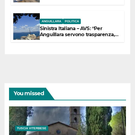
ANGUILLARA
POLITICA
Sinistra Italiana – AVS: “Per
Anguillara servono trasparenza,
partecipazione e scelte politiche
coraggiose”
You missed
TUSCIA VITERBESE