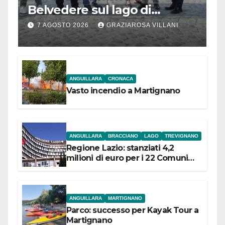
Belvedere sul lago di
Bracciano: ieri
7 AGOSTO 2026
GRAZIAROSA VILLANI
l’inaugurazione
ANGUILLARA
CRONACA
Vasto incendio a Martignano
ANGUILLARA
BRACCIANO
LAGO
TREVIGNANO
Regione Lazio: stanziati 4,2
milioni di euro per i 22 Comuni
dell’Etruria Meridionale
ANGUILLARA
MARTIGNANO
Parco: successo per Kayak Tour a
Martignano