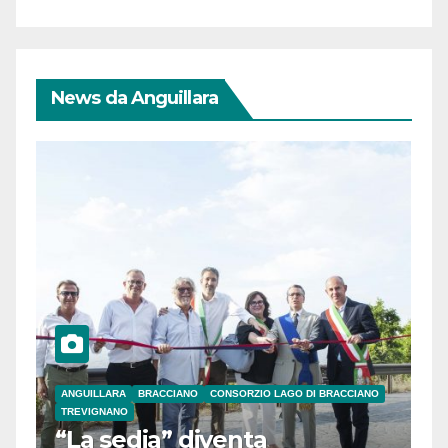
News da Anguillara
ANGUILLARA
BRACCIANO
CONSORZIO LAGO DI BRACCIANO
TREVIGNANO
“La sedia” diventa