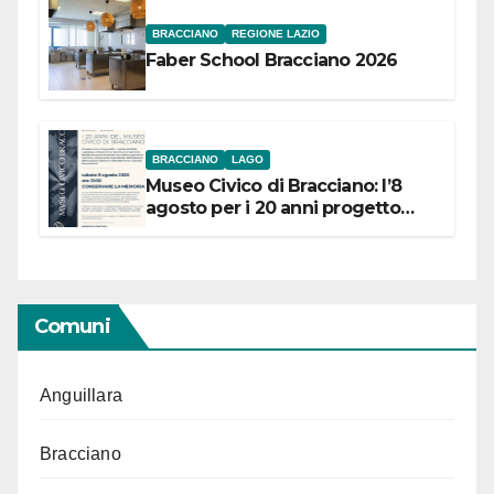
BRACCIANO
REGIONE LAZIO
Faber School Bracciano 2026
BRACCIANO
LAGO
Museo Civico di Bracciano: l’8
agosto per i 20 anni progetto
“Conservare la memoria”
Comuni
Anguillara
Bracciano