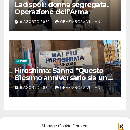
Ladispoli: donna segregata.
Operazione dell’Arma
6 AGOSTO 2026
GRAZIAROSA VILLANI
MONDO
Hiroshima: Sanna “Questo
81esimo anniversario sia un
monito per tutti”
6 AGOSTO 2026
GRAZIAROSA VILLANI
Manage Cookie Consent