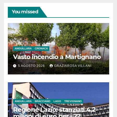
You missed
ANGUILLARA
CRONACA
Vasto incendio a Martignano
5 AGOSTO 2026
GRAZIAROSA VILLANI
ANGUILLARA
BRACCIANO
LAGO
TREVIGNANO
Regione Lazio: stanziati 4,2
milioni di euro per i 22