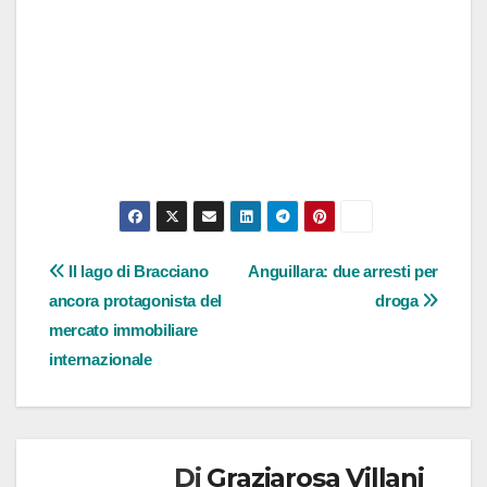
Navigazione
Il lago di Bracciano
Anguillara: due arresti per
ancora protagonista del
droga
articoli
mercato immobiliare
internazionale
Di
Graziarosa Villani