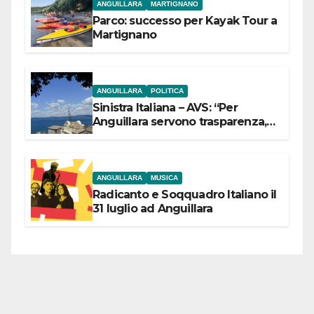
ANGUILLARA
MARTIGNANO
Parco: successo per Kayak Tour a
Martignano
ANGUILLARA
POLITICA
Sinistra Italiana – AVS: “Per
Anguillara servono trasparenza,
partecipazione e scelte politiche
coraggiose”
ANGUILLARA
MUSICA
Radicanto e Soqquadro Italiano il
31 luglio ad Anguillara