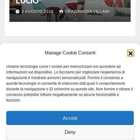
LUCIO”
3 AGOSTO 2026
GRAZIAROSA VILLANI
Manage Cookie Consent
Usiamo tecnologie come i cookie per memorizzare e/o accedere ad
informazioni sul dispositivo. Lo facciamo per migliorare l'esperienza di
navigazione e mostrare annunci personalizzati. Fornire il consenso a
queste tecnologie ci consente di elaborare dati quali il comportamento
durante la navigazione o ID univoche su questo sito. Non fornire o ritirare il
consenso potrebbe influire negativamente su alcune funzionalità e
funzioni.
Accept
Proudly powered by WordPress
|
Tema: Newspaperex di
Themeansar
.
Deny
Home
Gerenza
home
Lavoro
Scienza
studio specialistico bracciano