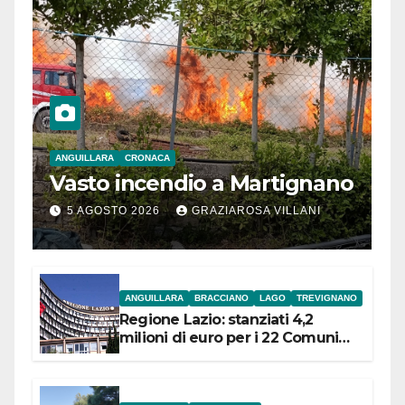
ANGUILLARA
CRONACA
Vasto incendio a Martignano
5 AGOSTO 2026
GRAZIAROSA VILLANI
ANGUILLARA
BRACCIANO
LAGO
TREVIGNANO
Regione Lazio: stanziati 4,2
milioni di euro per i 22 Comuni
dell’Etruria Meridionale