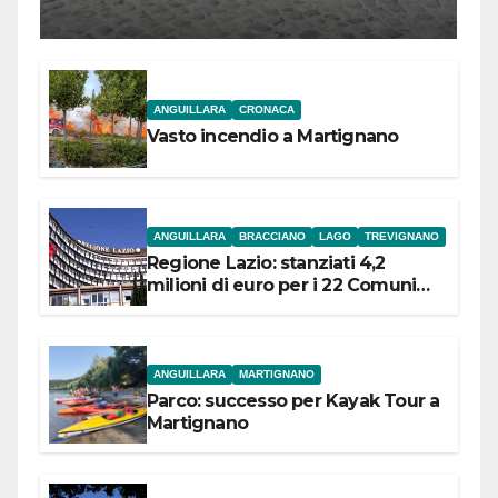
l’inaugurazione
ANGUILLARA
CRONACA
Vasto incendio a Martignano
ANGUILLARA
BRACCIANO
LAGO
TREVIGNANO
Regione Lazio: stanziati 4,2
milioni di euro per i 22 Comuni
dell’Etruria Meridionale
ANGUILLARA
MARTIGNANO
Parco: successo per Kayak Tour a
Martignano