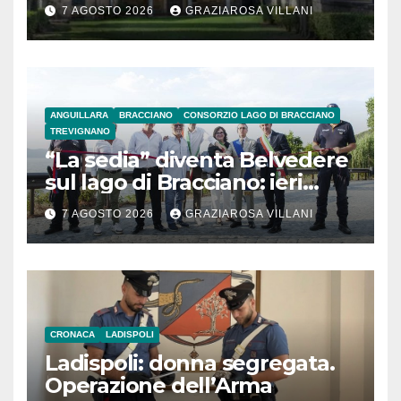
secolo
7 AGOSTO 2026
GRAZIAROSA VILLANI
ANGUILLARA
BRACCIANO
CONSORZIO LAGO DI BRACCIANO
TREVIGNANO
“La sedia” diventa Belvedere
sul lago di Bracciano: ieri
l’inaugurazione
7 AGOSTO 2026
GRAZIAROSA VILLANI
CRONACA
LADISPOLI
Ladispoli: donna segregata.
Operazione dell’Arma