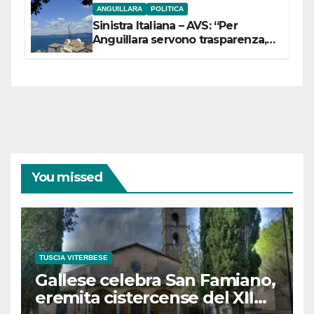
ANGUILLARA
POLITICA
Sinistra Italiana – AVS: “Per
Anguillara servono trasparenza,
partecipazione e scelte politiche
coraggiose”
You missed
TUSCIA VITERBESE
Gallese celebra San Famiano,
eremita cistercense del XII