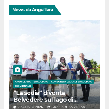
News da Anguillara
ANGUILLARA
BRACCIANO
CONSORZIO LAGO DI BRACCIANO
TREVIGNANO
“La sedia” diventa
Belvedere sul lago di
Bracciano: ieri
7 AGOSTO 2026
GRAZIAROSA VILLANI