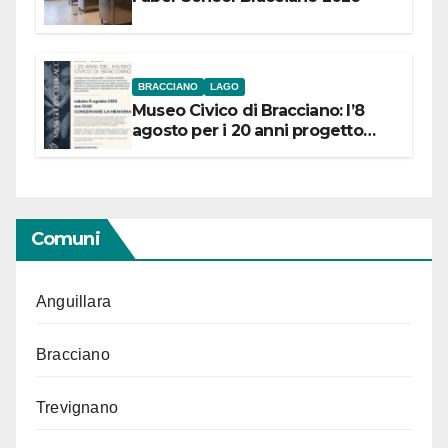
BRACCIANO
LAGO
Museo Civico di Bracciano: l’8
agosto per i 20 anni progetto
“Conservare la memoria”
Comuni
Anguillara
Bracciano
Trevignano