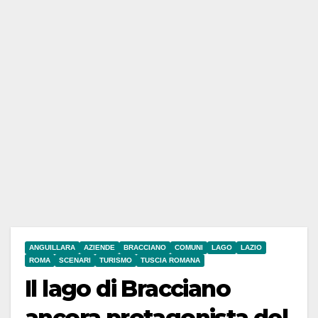
ANGUILLARA
AZIENDE
BRACCIANO
COMUNI
LAGO
LAZIO
ROMA
SCENARI
TURISMO
TUSCIA ROMANA
Il lago di Bracciano
ancora protagonista del