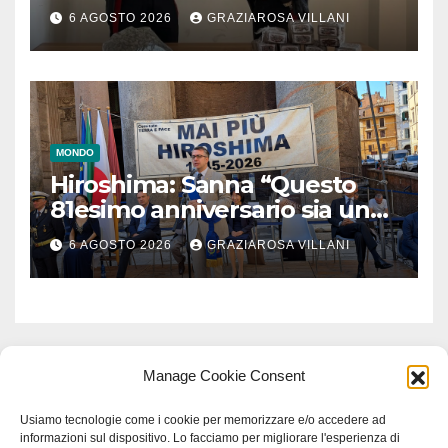
6 AGOSTO 2026
GRAZIAROSA VILLANI
MONDO
Hiroshima: Sanna “Questo
81esimo anniversario sia un
monito per tutti”
6 AGOSTO 2026
GRAZIAROSA VILLANI
Manage Cookie Consent
Usiamo tecnologie come i cookie per memorizzare e/o accedere ad
informazioni sul dispositivo. Lo facciamo per migliorare l'esperienza di