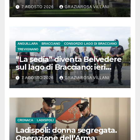
secolo
7 AGOSTO 2026
GRAZIAROSA VILLANI
ANGUILLARA
BRACCIANO
CONSORZIO LAGO DI BRACCIANO
TREVIGNANO
“La sedia” diventa Belvedere
sul lago di Bracciano: ieri
l’inaugurazione
7 AGOSTO 2026
GRAZIAROSA VILLANI
CRONACA
LADISPOLI
Ladispoli: donna segregata.
Operazione dell’Arma