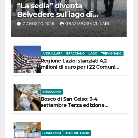
“La sedia” diventa
Belvedere sul lago di
Bracciano: ieri
7 AGOSTO 2026
GRAZIAROSA VILLANI
l’inaugurazione
ANGUILLARA
BRACCIANO
LAGO
TREVIGNANO
Regione Lazio: stanziati 4,2
milioni di euro per i 22 Comuni
dell’Etruria Meridionale
BRACCIANO
Bosco di San Celso: 3-4
settembre Terza edizione
Festival “Storie in cielo e in terra”
BRACCIANO
REGIONE LAZIO