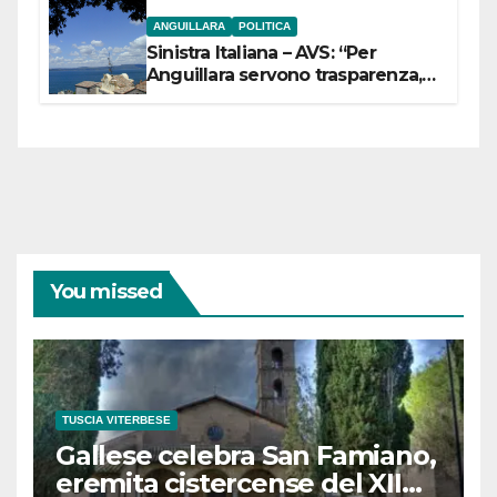
ANGUILLARA
POLITICA
Sinistra Italiana – AVS: “Per
Anguillara servono trasparenza,
partecipazione e scelte politiche
coraggiose”
You missed
TUSCIA VITERBESE
Gallese celebra San Famiano,
eremita cistercense del XII