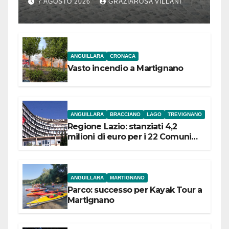
Bracciano: ieri
7 AGOSTO 2026
GRAZIAROSA VILLANI
l’inaugurazione
ANGUILLARA
CRONACA
Vasto incendio a Martignano
ANGUILLARA
BRACCIANO
LAGO
TREVIGNANO
Regione Lazio: stanziati 4,2
milioni di euro per i 22 Comuni
dell’Etruria Meridionale
ANGUILLARA
MARTIGNANO
Parco: successo per Kayak Tour a
Martignano