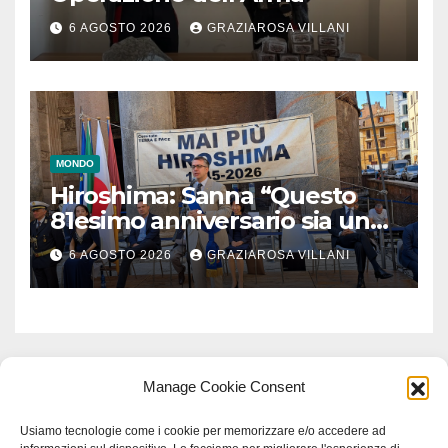
6 AGOSTO 2026
GRAZIAROSA VILLANI
MONDO
Hiroshima: Sanna “Questo
81esimo anniversario sia un
monito per tutti”
6 AGOSTO 2026
GRAZIAROSA VILLANI
Manage Cookie Consent
Usiamo tecnologie come i cookie per memorizzare e/o accedere ad