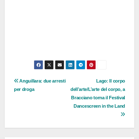
Navigazione
Anguillara: due arresti
Lago: Il corpo
per droga
dell’arte/L’arte del corpo, a
articoli
Bracciano torna il Festival
Dancescreen in the Land