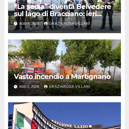
“La sedia” diventa Belvedere
sul lago di Bracciano: ieri
l’inaugurazione
AGO 7, 2026
GRAZIAROSA VILLANI
Vasto incendio a Martignano
AGO 5, 2026
GRAZIAROSA VILLANI