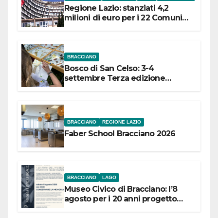
Regione Lazio: stanziati 4,2
milioni di euro per i 22 Comuni
dell’Etruria Meridionale
BRACCIANO
Bosco di San Celso: 3-4
settembre Terza edizione
Festival “Storie in cielo e in terra”
BRACCIANO
REGIONE LAZIO
Faber School Bracciano 2026
BRACCIANO
LAGO
Museo Civico di Bracciano: l’8
agosto per i 20 anni progetto
“Conservare la memoria”