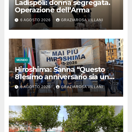
Ladispoli: donna segregata.
Operazione dell’Arma
6 AGOSTO 2026
GRAZIAROSA VILLANI
MONDO
Hiroshima: Sanna “Questo
81esimo anniversario sia un
monito per tutti”
6 AGOSTO 2026
GRAZIAROSA VILLANI