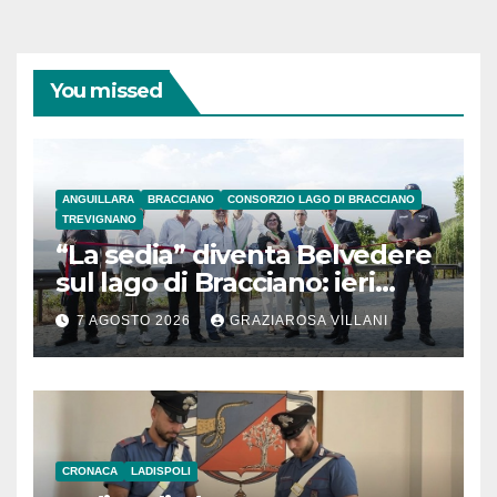
You missed
ANGUILLARA
BRACCIANO
CONSORZIO LAGO DI BRACCIANO
TREVIGNANO
“La sedia” diventa Belvedere
sul lago di Bracciano: ieri
l’inaugurazione
7 AGOSTO 2026
GRAZIAROSA VILLANI
CRONACA
LADISPOLI