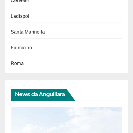
Cerveteri
Ladispoli
Santa Marinella
Fiumicino
Roma
News da Anguillara