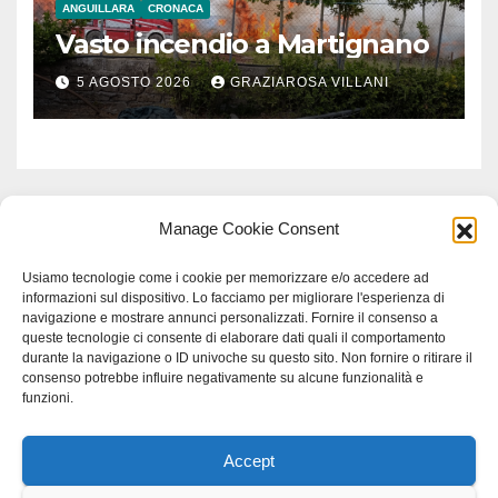
ANGUILLARA
CRONACA
Vasto incendio a Martignano
5 AGOSTO 2026
GRAZIAROSA VILLANI
Manage Cookie Consent
Usiamo tecnologie come i cookie per memorizzare e/o accedere ad
informazioni sul dispositivo. Lo facciamo per migliorare l'esperienza di
navigazione e mostrare annunci personalizzati. Fornire il consenso a
queste tecnologie ci consente di elaborare dati quali il comportamento
durante la navigazione o ID univoche su questo sito. Non fornire o ritirare il
consenso potrebbe influire negativamente su alcune funzionalità e
funzioni.
Accept
Proudly powered by WordPress
|
Tema: Newspaperex di
Themeansar
.