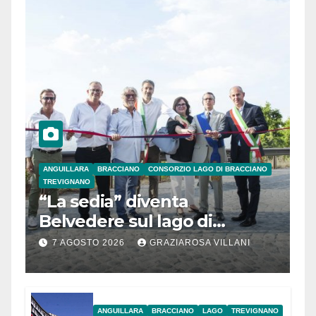
ANGUILLARA
BRACCIANO
CONSORZIO LAGO DI BRACCIANO
TREVIGNANO
“La sedia” diventa
Belvedere sul lago di
Bracciano: ieri
7 AGOSTO 2026
GRAZIAROSA VILLANI
l’inaugurazione
ANGUILLARA
BRACCIANO
LAGO
TREVIGNANO