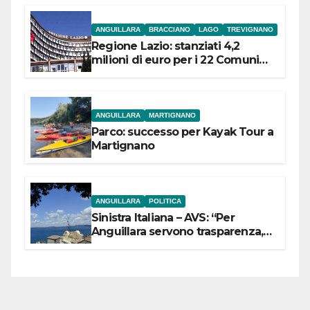
ANGUILLARA
BRACCIANO
LAGO
TREVIGNANO
Regione Lazio: stanziati 4,2
milioni di euro per i 22 Comuni
dell’Etruria Meridionale
ANGUILLARA
MARTIGNANO
Parco: successo per Kayak Tour a
Martignano
ANGUILLARA
POLITICA
Sinistra Italiana – AVS: “Per
Anguillara servono trasparenza,
partecipazione e scelte politiche
coraggiose”