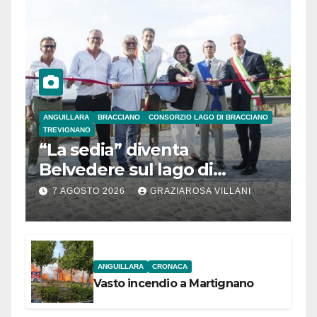
ANGUILLARA
BRACCIANO
CONSORZIO LAGO DI BRACCIANO
TREVIGNANO
“La sedia” diventa
Belvedere sul lago di
Bracciano: ieri
7 AGOSTO 2026
GRAZIAROSA VILLANI
l’inaugurazione
ANGUILLARA
CRONACA
Vasto incendio a Martignano