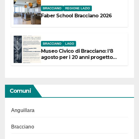
BRACCIANO
REGIONE LAZIO
Faber School Bracciano 2026
BRACCIANO
LAGO
Museo Civico di Bracciano: l’8
agosto per i 20 anni progetto
“Conservare la memoria”
Comuni
Anguillara
Bracciano