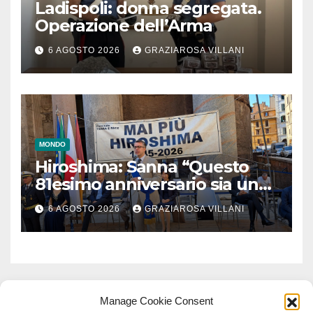
Ladispoli: donna segregata.
Operazione dell’Arma
6 AGOSTO 2026
GRAZIAROSA VILLANI
MONDO
Hiroshima: Sanna “Questo
81esimo anniversario sia un
monito per tutti”
6 AGOSTO 2026
GRAZIAROSA VILLANI
Manage Cookie Consent