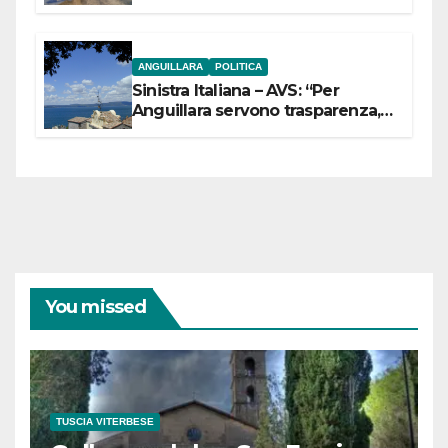
ANGUILLARA
POLITICA
Sinistra Italiana – AVS: “Per
Anguillara servono trasparenza,
partecipazione e scelte politiche
coraggiose”
You missed
TUSCIA VITERBESE