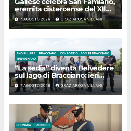
Gallese celebra San Famiano,
eremita cistercense del XII
secolo
7 AGOSTO 2026
GRAZIAROSA VILLANI
ANGUILLARA
BRACCIANO
CONSORZIO LAGO DI BRACCIANO
TREVIGNANO
“La sedia” diventa Belvedere
sul lago di Bracciano: ieri
l’inaugurazione
7 AGOSTO 2026
GRAZIAROSA VILLANI
CRONACA
LADISPOLI