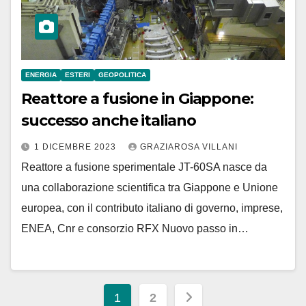
ENERGIA
ESTERI
GEOPOLITICA
Reattore a fusione in Giappone:
successo anche italiano
1 DICEMBRE 2023
GRAZIAROSA VILLANI
Reattore a fusione sperimentale JT-60SA nasce da
una collaborazione scientifica tra Giappone e Unione
europea, con il contributo italiano di governo, imprese,
ENEA, Cnr e consorzio RFX Nuovo passo in…
Paginazione
1
2