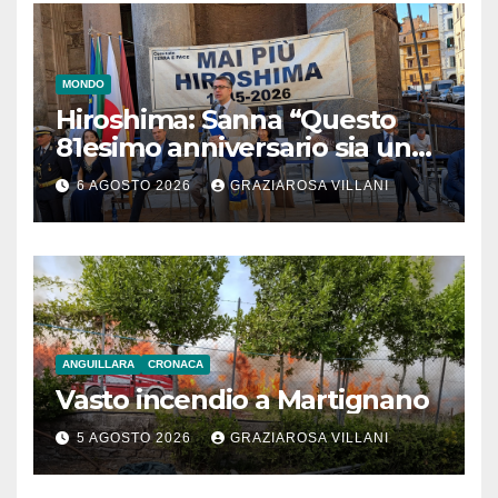
MONDO
Hiroshima: Sanna “Questo
81esimo anniversario sia un
monito per tutti”
6 AGOSTO 2026
GRAZIAROSA VILLANI
ANGUILLARA
CRONACA
Vasto incendio a Martignano
5 AGOSTO 2026
GRAZIAROSA VILLANI