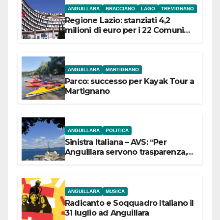
ANGUILLARA
BRACCIANO
LAGO
TREVIGNANO
Regione Lazio: stanziati 4,2
milioni di euro per i 22 Comuni
dell’Etruria Meridionale
ANGUILLARA
MARTIGNANO
Parco: successo per Kayak Tour a
Martignano
ANGUILLARA
POLITICA
Sinistra Italiana – AVS: “Per
Anguillara servono trasparenza,
partecipazione e scelte politiche
coraggiose”
ANGUILLARA
MUSICA
Radicanto e Soqquadro Italiano il
31 luglio ad Anguillara