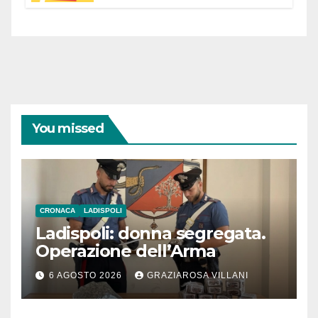
You missed
CRONACA
LADISPOLI
Ladispoli: donna segregata.
Operazione dell’Arma
6 AGOSTO 2026
GRAZIAROSA VILLANI