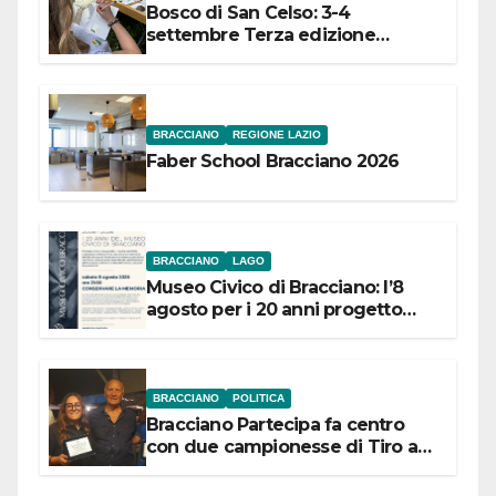
Bosco di San Celso: 3-4
settembre Terza edizione
Festival “Storie in cielo e in terra”
BRACCIANO
REGIONE LAZIO
Faber School Bracciano 2026
BRACCIANO
LAGO
Museo Civico di Bracciano: l’8
agosto per i 20 anni progetto
“Conservare la memoria”
BRACCIANO
POLITICA
Bracciano Partecipa fa centro
con due campionesse di Tiro a
Segno in vista delle urne