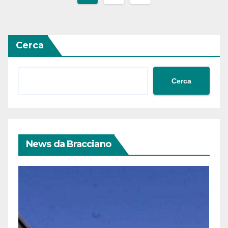
degli
articoli
Cerca
Cerca
News da Bracciano