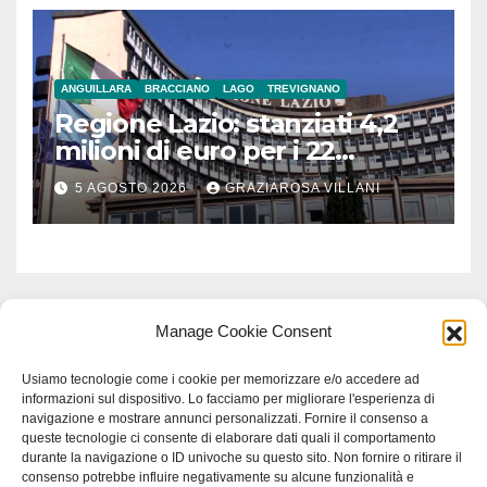
ANGUILLARA
BRACCIANO
LAGO
TREVIGNANO
Regione Lazio: stanziati 4,2
milioni di euro per i 22
Comuni dell’Etruria
5 AGOSTO 2026
GRAZIAROSA VILLANI
Meridionale
Manage Cookie Consent
Usiamo tecnologie come i cookie per memorizzare e/o accedere ad
informazioni sul dispositivo. Lo facciamo per migliorare l'esperienza di
navigazione e mostrare annunci personalizzati. Fornire il consenso a
queste tecnologie ci consente di elaborare dati quali il comportamento
durante la navigazione o ID univoche su questo sito. Non fornire o ritirare il
consenso potrebbe influire negativamente su alcune funzionalità e